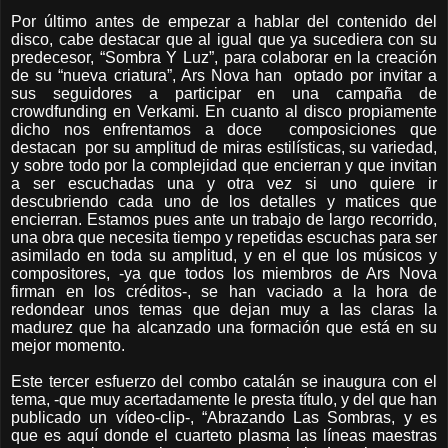
Por último antes de empezar a hablar del contenido del
disco, cabe destacar que al igual que ya sucediera con su
predecesor, “Sombra Y Luz”, para colaborar en la creación
de su “nueva criatura”, Ars Nova han
optado por invitar a
sus seguidores a participar en una campaña de
crowdfunding en Verkami. En cuanto al disco propiamente
dicho nos enfrentamos a doce
composiciones que
destacan
por su amplitud de miras estilísticas, su variedad,
y sobre todo por la complejidad que encierran y que invitan
a ser escuchadas una y otra vez si uno quiere ir
descubriendo cada uno de los detalles y matices que
encierran. Estamos pues ante un trabajo de largo recorrido,
una obra que necesita tiempo y repetidas escuchas para ser
asimilado en toda su amplitud, y en el que los músicos y
compositores, -ya que todos los miembros de Ars Nova
firman en los créditos-, se han vaciado a la hora de
redondear unos temas que dejan muy a las claras la
madurez que ha alcanzado una formación que está en su
mejor momento.
Este tercer esfuerzo del combo catalán se inaugura con el
tema, -que muy acertadamente le presta título, y del que han
publicado un vídeo-clip-, “Abrazando Las Sombras, y es
que es aquí donde el cuarteto plasma las líneas maestras