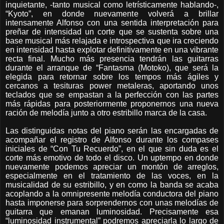
inquietante, -tanto musical como letrísticamente hablando-,
“Kyoto”, en donde nuevamente volverá a brillar
intensamente Alfonso con una sentida interpretación para
preñar de intensidad un corte que se sustenta sobre una
base musical más relajada e introspectiva que ira creciendo
en intensidad hasta explotar definitivamente en una vibrante
recta final. Mucho más presencia tendrán las guitarras
durante el arranque de “Fantasma (Motoko), que será la
elegida para retornar sobre los tempos más ágiles y
cercanos a tesituras power metaleras, aportando unos
teclados que se empastan a la perfección con las partes
más rápidas para posteriormente proponernos una nueva
ración de melodía junto a otro estribillo marca de la casa.
Las distinguidas notas del piano serán las encargadas de
acompañar el registro de Alfonso durante los compases
iniciales de “Con Tu Recuerdo”, en el que sin duda es el
corte más emotivo de todo el disco. Un uptempo en donde
nuevamente podemos apreciar un montón de arreglos,
especialmente en el tratamiento de las voces, en la
musicalidad de su estribillo, y en como la banda se acaba
acoplando a la omnipresente melodía conductora del piano
hasta imponerse para sorprendernos con unas melodías de
guitarra que emanan luminosidad.
Precisamente esa
“luminosidad instrumental” podremos apreciarla lo largo de