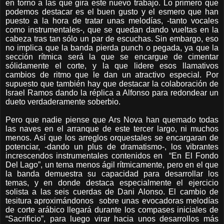
en torno a las que gira este nuevo trabajo. Lo primero que
podemos destacar es el buen gusto y el esmero que han
puesto a la hora de tratar unas melodías, -tanto vocales
como instrumentales-, que se quedan dando vueltas en la
cabeza tras tan sólo un par de escuchas. Sin embargo, eso
no implica que la banda pierda punch o pegada, ya que la
sección rítmica será la que se encargue de cimentar
sólidamente el corte, y la que lidere esos llamativos
cambios de ritmo que le dan un atractivo especial. Por
supuesto que también hay que destacar la colaboración de
Israel Ramos dando la réplica a Alfonso para redondear un
dueto verdaderamente soberbio.
Pero que nadie piense que Ars Nova han quemado todas
las naves en el arranque de este tercer largo, ni muchos
menos. Así que los arreglos orquestales se encargaran de
potenciar, -dando un plus de dramatismo-, los vibrantes
increscendos instrumentales contenidos en
“En El Fondo
Del Lago”, un tema menos ágil rítmicamente, pero en el que
la banda demuestra su capacidad para desarrollar los
temas, y en donde destaca especialmente el ejercicio
solista a las seis cuerdas de Dani Alonso. El cambio de
tesitura aproximándonos
sobre unas evocadoras melodías
de corte arábico llegará durante los compases iniciales de
“Sacrificio”, para luego virar hacia unos desarrollos más