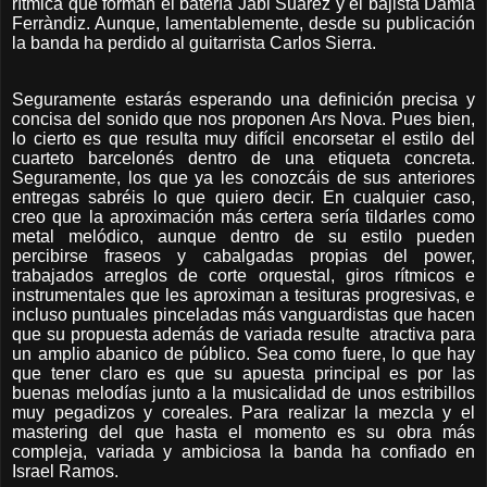
rítmica que forman el batería Jabi Suárez y el bajista Damià
Ferràndiz. Aunque, lamentablemente, desde su publicación
la banda ha perdido al guitarrista Carlos Sierra.
Seguramente estarás esperando una definición precisa y
concisa del sonido que nos proponen Ars Nova. Pues bien,
lo cierto es que resulta muy difícil encorsetar el estilo del
cuarteto barcelonés dentro de una etiqueta concreta.
Seguramente, los que ya les conozcáis de sus anteriores
entregas sabréis lo que quiero decir. En cualquier caso,
creo que la aproximación más certera sería tildarles como
metal melódico, aunque dentro de su estilo pueden
percibirse fraseos y cabalgadas propias del power,
trabajados arreglos de corte orquestal, giros rítmicos e
instrumentales que les aproximan a tesituras progresivas, e
incluso puntuales pinceladas más vanguardistas que hacen
que su propuesta además de variada resulte
atractiva para
un amplio abanico de público. Sea como fuere, lo que hay
que tener claro es que su apuesta principal es por las
buenas melodías junto a la musicalidad de unos estribillos
muy pegadizos y coreales. Para realizar la mezcla y el
mastering del que hasta el momento es su obra más
compleja, variada y ambiciosa la banda ha confiado en
Israel Ramos.