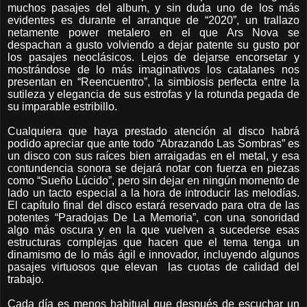
muchos pasajes del album, y sin duda uno de los más
evidentes es durante el arranque de “2020”, un trallazo
netamente power metalero en el que Ars Nova se
despachan a gusto volviendo a dejar patente su gusto por
los pasajes neoclásicos. Lejos de dejarse encorsetar y
mostrándose de lo más imaginativos los catalanes nos
presentan en “Reencuentro”, la simbiosis perfecta entre la
sutileza y elegancia de sus estrofas y la rotunda pegada de
su imparable estribillo.
Cualquiera que haya prestado atención al disco habrá
podido apreciar que ante todo “Abrazando Las Sombras” es
un disco con sus raíces bien arraigadas en el metal, y esa
contundencia sonora se dejará notar con fuerza en piezas
como “Sueño Lúcido”, pero sin dejar en ningún momento de
lado un tacto especial a la hora de introducir las melodías.
El capítulo final del disco estará reservado para otra de las
potentes “Paradojas De La Memoria”, con una sonoridad
algo más oscura y en la que vuelven a sucederse esas
estructuras complejas que hacen que el tema tenga un
dinamismo de lo más ágil e innovador, incluyendo algunos
pasajes virtuosos que elevan
las cuotas de calidad del
trabajo.
Cada día es menos habitual que después de escuchar un