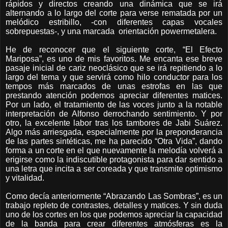
rápidos y directos creando una dinámica que se irá
alternando a lo largo del corte para verse rematada por un
melódico estribillo, -con diferentes capas vocales
sobrepuestas-, y una marcada
orientación powermetalera.
He de reconocer que el siguiente corte, “El Efecto
Mariposa”, es uno de mis favoritos. Me encanta ese breve
pasaje inicial de cariz neoclásico que se irá repitiendo a lo
largo del tema y que servirá como hilo conductor para los
tempos más marcados de unas estrofas en las que
prestando atención podemos apreciar diferentes matices.
Por un lado, el tratamiento de las voces junto a la notable
interpretación de Alfonso derrochando sentimiento. Y por
otro, la excelente labor tras los tambores de Jabi Suárez.
Algo más arriesgada, especialmente por la preponderancia
de las partes sintéticas, me ha parecido “Otra Vida”, dando
forma a un corte en el que nuevamente la melodía volverá a
erigirse como la indiscutible protagonista para dar sentido a
una letra que incita a ser coreada y que transmite optimismo
y vitalidad.
Como decía anteriormente “Abrazando Las Sombras”, es un
trabajo repleto de contrastes, detalles y matices. Y sin duda
uno de los cortes en los que podemos apreciar la capacidad
de la banda para crear diferentes atmósferas es la