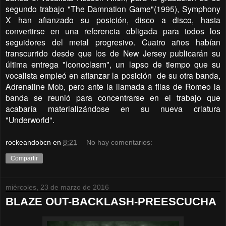
segundo trabajo "The Damnation Game"(1995), Symphony
X han afianzado su posición, disco a disco, hasta
convertirse en una referencia obligada para todos los
seguidores del metal progresivo. Cuatro años habían
transcurrido desde que los de New Jersey publicarán su
última entrega "Iconoclasm", un lapso de tiempo que su
vocalista empleó en afianzar la posición
de su otra banda,
Adrenaline Mob, pero ante la llamada a filas de Romeo la
banda se reunió para concentrarse en el trabajo que
acabaría materializándose en su nueva criatura
"Underworld".
rockeandobcn
en
8:21
No hay comentarios:
Compartir
miércoles, 23 de marzo de 2016
BLAZE OUT-BACKLASH-PREESCUCHA