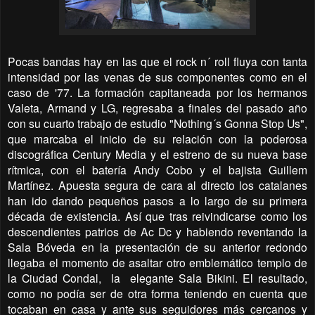
Pocas bandas hay en las que el rock n´ roll fluya con tanta
intensidad por las venas de sus componentes como en el
caso de '77. La formación capitaneada por los hermanos
Valeta, Armand y LG, regresaba a finales del pasado año
con su cuarto trabajo de estudio "Nothing´s Gonna Stop Us",
que marcaba el inicio de su relación con la poderosa
discográfica Century Media y el estreno de su nueva base
rítmica, con el batería Andy Cobo y el bajista Guillem
Martínez. Apuesta segura de cara al directo los catalanes
han ido dando pequeños pasos a lo largo de su primera
década de existencia. Así que tras reivindicarse como los
descendientes patrios de Ac Dc y habiendo reventando la
Sala Bóveda en la presentación de su anterior redondo
llegaba el momento de asaltar otro emblemático templo de
la Ciudad Condal, la elegante Sala Bikini. El resultado,
como no podía ser de otra forma teniendo en cuenta que
tocaban en casa y ante sus seguidores más cercanos y