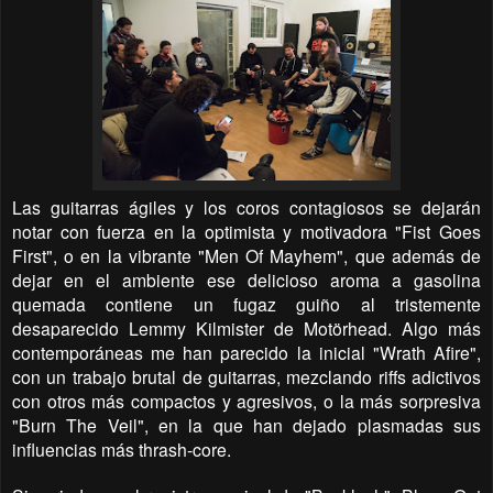
Las guitarras ágiles y los coros contagiosos se dejarán
notar con fuerza en la optimista y motivadora "Fist Goes
First", o en la vibrante "Men Of Mayhem", que además de
dejar en el ambiente ese delicioso aroma a gasolina
quemada contiene un fugaz guiño al tristemente
desaparecido Lemmy Kilmister de Motörhead. Algo más
contemporáneas me han parecido la inicial "Wrath Afire",
con un trabajo brutal de guitarras, mezclando riffs adictivos
con otros más compactos y agresivos, o la más sorpresiva
"Burn The Veil", en la que han dejado plasmadas sus
influencias más thrash-core.