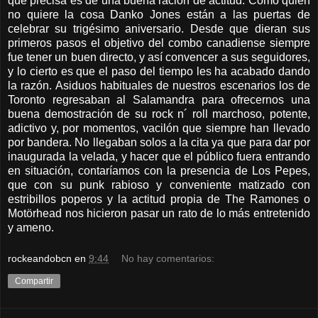
que precisa es de una buena ración de actitud. Como quien
no quiere la cosa Danko Jones están a las puertas de
celebrar su trigésimo aniversario. Desde que dieran sus
primeros pasos el objetivo del combo canadiense siempre
fue tener un buen directo, y así convencer a sus seguidores,
y lo cierto es que el paso del tiempo les ha acabado dando
la razón. Asiduos habituales de nuestros escenarios los de
Toronto regresaban al Salamandra para ofrecernos una
buena demostración de su rock n´ roll marchoso, potente,
adictivo y, por momentos, vacilón que siempre han llevado
por bandera. No llegaban solos a la cita ya que para dar por
inaugurada la velada, y hacer que el público fuera entrando
en situación, contaríamos con la presencia de Los Pepes,
que con su punk rabioso y conveniente matizado con
estribillos poperos y la actitud propia de The Ramones o
Motörhead nos hicieron pasar un rato de lo más entretenido
y ameno.
rockeandobcn
en
9:44
No hay comentarios:
Compartir