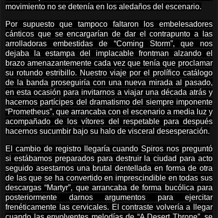
movimiento no se detenía en los aledaños del escenario.
Por supuesto que tampoco faltaron los embelesadores
cánticos que se encargarían de dar el contrapunto a las
arrolladoras embestidas de “Coming Storm”, que nos
dejaba la estampa del implacable frontman alzando el
brazo amenazantemente cada vez que tenía que proclamar
su rotundo estribillo. Nuestro viaje por el prolífico catálogo
de la banda proseguiría con una nueva mirada al pasado,
en esta ocasión para invitarnos a viajar una década atrás y
hacernos partícipes del dramatismo del siempre imponente
“Prometheus”, que arrancaba con el escenario a media luz y
acompañado de los vítores del respetable para después
hacernos sucumbir bajo su halo de visceral desesperación.
El cambio de registro llegaría cuando Spiros nos preguntó
si estábamos preparados para destruir la ciudad para acto
seguido asestarnos una brutal dentellada en forma de otra
de las que se ha convertido en imprescindible en todas sus
descargas “Martyr”, que arrancaba de forma bucólica para
posteriormente darnos argumentos para ejercitar
frenéticamente las cervicales. El contraste volvería a llegar
cuando las envolventes melodías de “A Desert Throne”, se