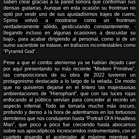
saben crear gracias a la pared sonora que conforman sus
densas guitarras. Aunque en esta ocasión su frontman no
optó por vestir uno de sus ajustadísimos trajes de cuero,
Spiros volvió a mostrarse como un frontman
verdaderamente sólido, gesticulando constantemente, -
llegando incluso en algunas ocasiones a descuidar su
bajo-, para acabar dirigiendo al personal, como si de un
sumo sacerdote se tratase, en trallazos incontestables como
“Pyramid God”.
Pese a que el combo ateniense ya se habían dejado caer
por aquí presentando su más reciente “Modern Primitive”,
las composiciones de su obra de 2022 tuvieron un
protagonismo destacado a lo largo de la velada. De modo
que no quisieron dejarse en el tintero las majestuosas
ambientaciones de ”Hierophant”, que con las luces rojas
enfocando al público servían para conceder al recinto un
aspecto infernal. Todo se tornaría mucho más oscuro,
profundo y denso a la hora de adentrarnos en los tortuosos
derroteros que nos condujeron hasta “Portrait Of A Headless
Man”, que poco a poco fue creciendo hasta abocarnos
sobre sus apocalípticos increscendos instrumentales, con el
cuarteto pisando el acelerador al máximo mientras el