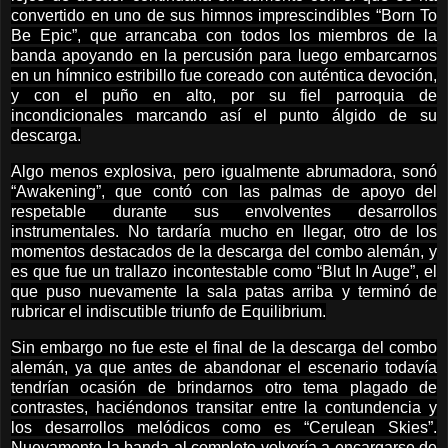
convertido en uno de sus himnos imprescindibles “Born To
Be Epic”, que arrancaba con todos los miembros de la
banda apoyando en la percusión para luego embarcarnos
en un hímnico estribillo fue coreado con auténtica devoción,
y con el puño en alto, por su fiel parroquia de
incondicionales marcando así el punto álgido de su
descarga.
Algo menos explosiva, pero igualmente abrumadora, sonó
“Awakening”, que contó con las palmas de apoyo del
respetable durante sus envolventes desarrollos
instrumentales. No tardaría mucho en llegar, otro de los
momentos destacados de la descarga del combo alemán, y
es que fue un trallazo incontestable como “Blut In Auge”, el
que puso nuevamente la sala patas arriba y terminó de
rubricar el indiscutible triunfo de Equilibrium.
Sin embargo no fue este el final de la descarga del combo
alemán, ya que antes de abandonar el escenario todavía
tendrían ocasión de brindarnos otro tema plagado de
contrastes, haciéndonos transitar entre la contundencia y
los desarrollos melódicos como es “Cerulean Skies”.
Nuevamente la banda al completo volvería a encargarse de