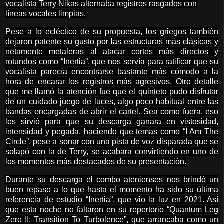
vocalista Terry Nikas alternaba registros rasgados con
líneas vocales limpias.
Pese a lo ecléctico de su propuesta, los griegos también
dejaron patente su gusto por las estructuras más clásicas y
netamente metaleras al atacar cortes más directos y
rotundos como “Inertia”, que nos servía para ratificar que su
vocalista parecía encontrarse bastante más cómodo a la
hora de encarar los registros más agresivos. Otro detalle
que me llamó la atención fue que el quinteto pudo disfrutar
de un cuidado juego de luces, algo poco habitual entre las
bandas encargadas de abrir el cartel. Sea como fuera, eso
les sirvió para que su descarga ganara en vistosidad,
intensidad y pegada, haciendo que temas como “I Am The
Circle”, pese a sonar con una pista de voz disparada que se
solapó con la de Terry, se acabara convirtiendo en uno de
los momentos más destacados de su presentación.
Durante su descarga el combo atenienses nos brindó un
buen repaso a lo que hasta el momento ha sido su última
referencia de estudio “Inertia”, que vio la luz en 2021. Así
que esta noche no faltaron en su repertorio “Quantum Leg
Zero II: Transition To Turbolence”, que arrancaba como un