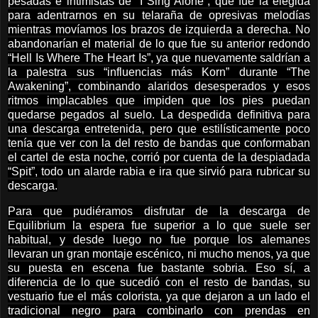
pesadas e intimistas de “I Sing Alone”, que fue la elegida
para adentrarnos en su telaraña de opresivas melodías
mientras movíamos los brazos de izquierda a derecha. No
abandonarían el material de lo que fue su anterior redondo
“Hell Is Where The Heart Is”, ya que nuevamente saldrían a
la palestra sus “influencias más Korn” durante “The
Awakening”, combinando alaridos desesperados y esos
ritmos implacables que impiden que los pies puedan
quedarse pegados al suelo. La despedida definitiva para
una descarga entretenida, pero que estilísticamente poco
tenía que ver con la del resto de bandas que conformaban
el cartel de esta noche, corrió por cuenta de la despiadada
“Spit”, todo un alarde rabia e ira que sirvió para rubricar su
descarga.
Para que pudiéramos disfrutar de la descarga de
Equilibrium la espera fue superior a lo que suele ser
habitual, y desde luego no fue porque los alemanes
llevaran un gran montaje escénico, ni mucho menos, ya que
su puesta en escena fue bastante sobria. Eso sí, a
diferencia de lo que sucedió con el resto de bandas, su
vestuario fue el más colorista, ya que dejaron a un lado el
tradicional negro para combinarlo con prendas en