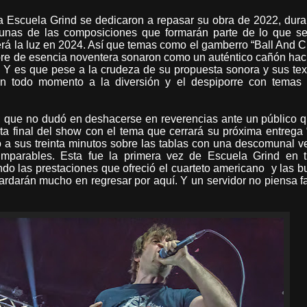
ga Escuela Grind se dedicaron a repasar su obra de 2022, dura
lgunas de las composiciones que formarán parte de lo que s
á la luz en 2024. Así que temas como el gamberro “Ball And C
core de esencia noventera sonaron como un auténtico cañón ha
. Y es que pese a la crudeza de su propuesta sonora y sus tex
en todo momento a la diversión y el despiporre con temas
que no dudó en deshacerse en reverencias ante un público 
cta final del show con el tema que cerrará su próxima entrega
 a sus treinta minutos sobre las tablas con una descomunal v
 Imparables. Esta fue la primera vez de Escuela Grind en t
ndo las prestaciones que ofreció el cuarteto americano
y las 
ardarán mucho en regresar por aquí. Y un servidor no piensa fa