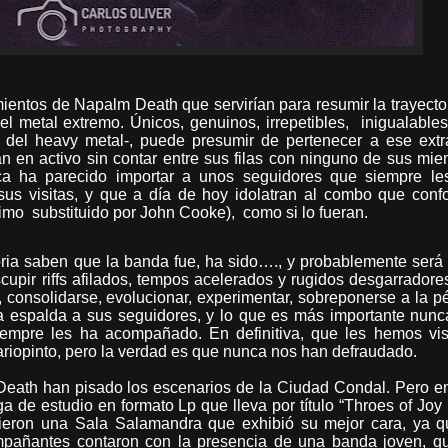
ientos de Napalm Death que servirían para resumir la trayecto
l metal extremo. Únicos, genuinos, irrepetibles,
inigualable
 del heavy metal-, puede presumir de pertenecer a ese ext
n en activo sin contar entre sus filas con ninguno de sus mi
nca ha parecido importar a unos seguidores que siempre le
s visitas, y que a día de hoy idolatran al combo que conf
timo
substituido por John Cooke),
como si lo fueran.
oria saben que la banda fue, ha sido…., y probablemente será
cupir riffs afilados, tempos acelerados y rugidos desgarradore
 consolidarse, evolucionar, experimentar, sobreponerse a la p
a espalda a sus seguidores, y lo que es más importante nun
iempre les ha acompañado. En definitiva, que les hemos vi
variopinto, pero la verdad es que nunca nos han defraudado.
eath han pisado los escenarios de la Ciudad Condal. Pero e
 de estudio en formato Lp que lleva por título “Throes of Joy 
ogieron una Sala Salamandra que exhibió su mejor cara, ya 
pañantes contaron con la presencia de una banda joven, qu