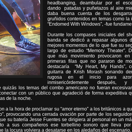
headbanging, deambular por el esce
dando
patadas y puñetazos al aire mi
daba buena cuenta de los desgarra
gruñidos contenidos en temas como la i
“Endomed With Windows”, -fue fundamen
Durante los compases iniciales del s
banda se dedicó a repasar algunos d
mejores momentos de lo que fue su se
largo de estudio “Memory Theater”. D
que más movimiento provocaron en
primeras filas que no pararon de mo
destacaría
“My Heart, My Hands”, c
guitarra de Krish Morash sonando de
rugosa en el inicio para azor
inmisericórdemente después, y
que quizás los temas del combo americano no fueran excesiv
n conectar con un público que agradeció de forma expeditiva 
las de la noche.
 a la hora de proclamar su “amor eterno” a los británicos a q
do”, provocando una cerrada ovación por parte de los seguido
que su batería Jesse Fuentes se dirigiera al personal en un m
nto a sus compañeros ese torbellino sonoro que lleva por 
ue la locura volviera a desatarse en los aledaños del escenario.