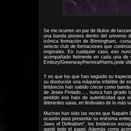
Se me ocurren un par de títulos de lanzam
una banda pionera dentro del universo de
icónica formación de Birmingham, -cuna
selecto club de formaciones que continúa
originales. En cualquier caso, eso nu
acompañado fielmente en cada una de su
Embury/Greenway/Herrera/Harris,(este úl
Y es que los que han seguido su trayect
su disolución una máquina infalible de es
británicos han sabido crecer como banda,
de Jesee Pintado…., nunca han girado l
perdido ese halo de autenticidad que s
diferentes salas, en festivales de lo más 
Muchas han sido las veces que Napalm D
ocasión para presentar su enésima entrega
Jaws of Defeatism”, los británicos esc
agotó todo el papel. Además como acom