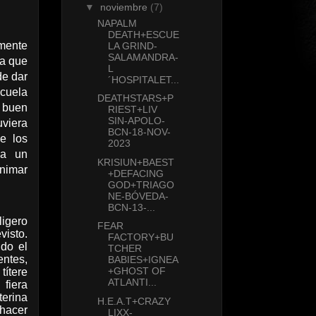
▼
noviembre
(7)
NAPALM
DEATH+ESCUE
mente
LA GRIND-
SALAMANDRA-
ra que
L
de dar
´HOSPITALET...
scuela
DEATHSTARS+P
 buen
RIEST+LIV
SIN-APOLO-
viera
BCN-18-NOV-
e los
2023
 a un
KRISIUN+BAEST
animar
+DEFACING
GOD+TRIAGO
NE-BÓVEDA-
BCN-13-...
igero
FEAR
visto.
FACTORY+BU
do el
TCHER
entes,
BABIES+IGNEA
+GHOST OF
títere
ATLANTI...
fiera
erina
H.E.A.T+CRAZY
acer
LIXX-