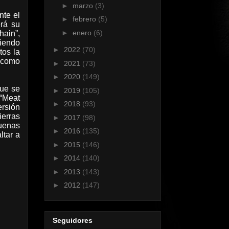
►
marzo
(3)
nte el
►
febrero
(5)
erá su
►
enero
(6)
hain”,
ciendo
►
2022
(70)
tos la
 como
►
2021
(73)
►
2020
(149)
que se
►
2019
(105)
 “Meat
►
2018
(93)
ersión
ierras
►
2017
(98)
buenas
►
2016
(135)
ltar a
►
2015
(146)
►
2014
(140)
►
2013
(143)
►
2012
(147)
Seguidores