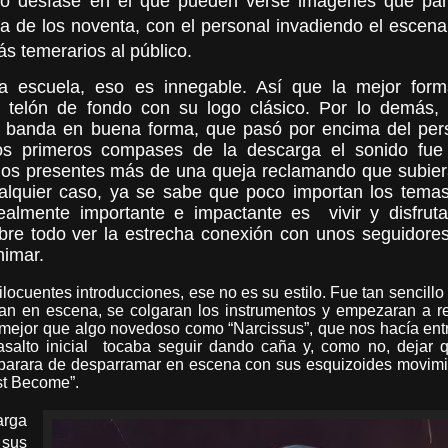
ico desfase en el que pueden verse imágenes que pa
 de los noventa, con el personal invadiendo el escenar
s temerarios al público.
eja escuela, eso es innegable. Así que la mejor for
n telón de fondo con su logo clásico. Por lo demás,
 banda en buena forma, que pasó por encima del per
os primeros compases de la descarga el sonido fue
e los presentes más de una queja reclamando que subier
alquier caso, ya se sabe que poco importan los tema
ealmente importante e impactante es
vivir y disfrut
bre todo ver la estrecha conexión con unos seguidore
nimar.
locuentes introducciones, ese no es su estilo. Fue tan sencill
n en escena, se colgaran los instrumentos y empezaran a re
 mejor que algo novedoso como “Narcissus”, que nos hacía ent
asalto inicial
tocaba seguir dando caña y, como no, dejar q
 parara de desparramar en escena con sus esquizoides movim
st Become”.
arga
 sus