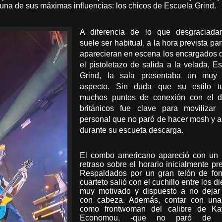
 una de sus máximas influencias: los chicos de Escuela Grind.
A diferencia de lo que desgraciada
suele ser habitual, a la hora prevista pa
aparecieran en escena los encargados 
el pistoletazo de salida a la velada, E
Grind, la sala presentaba un muy
aspecto. Sin duda que su estilo tu
muchos puntos de conexión con el d
británicos fue clave para movilizar
personal que no paró de hacer mosh y 
durante su escueta descarga.
El combo americano apareció con un l
retraso sobre el horario inicialmente pre
Respaldados por un gran telón de fon
cuarteto salió con el cuchillo entre los di
muy motivado y dispuesto a no dejar 
con cabeza. Además, contar con una 
como frontwoman del calibre de Kat
Economou, -que no paró de h