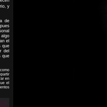
recen
io, y
ma de
 pues
sonal
 algo
an el
s que
ar del
s que
o como
partir
rar en
ue el
ientos