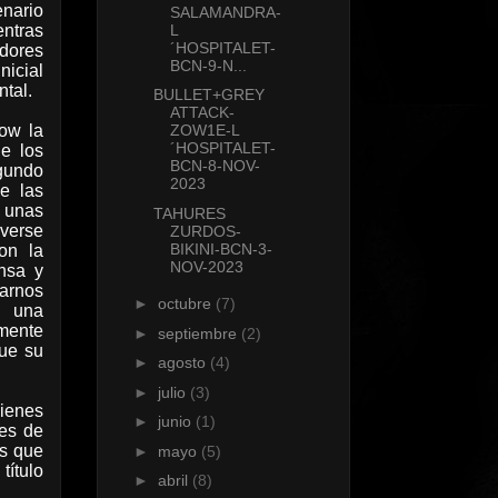
nario
SALAMANDRA-
entras
L
´HOSPITALET-
dores
BCN-9-N...
nicial
tal.
BULLET+GREY
ATTACK-
how la
ZOW1E-L
´HOSPITALET-
e los
BCN-8-NOV-
gundo
2023
e las
 unas
TAHURES
verse
ZURDOS-
BIKINI-BCN-3-
on la
NOV-2023
nsa y
arnos
►
octubre
(7)
 una
amente
►
septiembre
(2)
que su
►
agosto
(4)
►
julio
(3)
uienes
►
junio
(1)
res de
ás que
►
mayo
(5)
título
►
abril
(8)