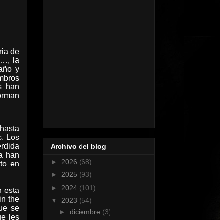
ria de
s…, la
raño y
embros
s han
orman
 hasta
s. Los
érdida
Archivo del blog
ca han
►
2026
(68)
sto en
►
2025
(93)
►
2024
(101)
n esta
in the
▼
2023
(54)
que se
►
diciembre
(3)
e les