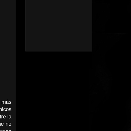
a más
nicos
re la
he no