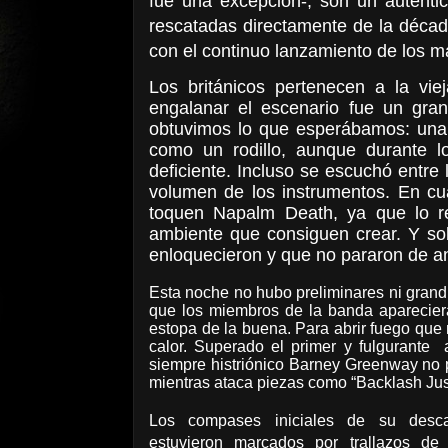
fue una excepción-, son un autént
rescatadas directamente de la década
con el continuo lanzamiento de los má
Los británicos pertenecen a la vi
engalanar el escenario fue un gra
obtuvimos lo que esperábamos: una
como un rodillo, aunque durante l
deficiente. Incluso se escuchó entr
volumen de los instrumentos. En cu
toquen Napalm Death, ya que lo r
ambiente que consiguen crear. Y so
enloquecieron y que no pararon de a
Esta noche no hubo preliminares ni grandi
que los miembros de la banda apareciera
estopa de la buena. Para abrir fuego que
calor. Superado el primer y fulgurante
siempre histriónico Barney Greenway no
mientras ataca piezas como “Backlash Ju
Los compases iniciales de su desc
estuvieron marcados por trallazos de