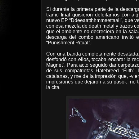
Si durante la primera parte de la descar
tramo final quisieron deleitarnos con a
nuevo EP “Ddeeaatthhmmeettaall”, que ver
con esa mezcla de death metal y trazos 
que el ambiente no decreciera en la sala
descarga del combo americano invitó 
“Punishment Ritual”.
Con una banda completamente desatada, 
desfondó con ellos, tocaba encarar la re
Magnet”. Para acto seguido dar carpetazo
de sus compatriotas Hatebreed “Filth”.
catalanas, y me da la impresión que, -vie
impresiones que dejaron a su paso-,
no t
la cita.