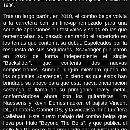
1986.
Tras un largo parón, en 2018, el combo belga volvía
a la carretera con un line-up remozado para una
serie de apariciones en festivales y salas en las que
rememoraban su pasado centrando el repertorio en
los temas que contenía su debut. Espoleados por la
respuesta de sus seguidores, Scavenger publicaron
en 2020 de forma independiente el single
“Backslider”, que contenía dos nuevas
composiciones. Aunque ningún miembro queda de
los originales Scavenger, lo cierto es que éstos han
brindado su apoyo para que esta nueva encarnación
sostenga la llama de su primigenio heavy metal,
conformándose ahora con los guitarristas Tim
Naessens y Kevin Demesmaeker, el bajista Vincent
DL, el batería Gabriel DS, y la vocalista Tine Lucífera
Callebaut. Este nuevo trabajo del combo belga que
lleva por título “Beyond The Bells”, y que publica el
sello No Remorse, fue producido por el guitarrista de