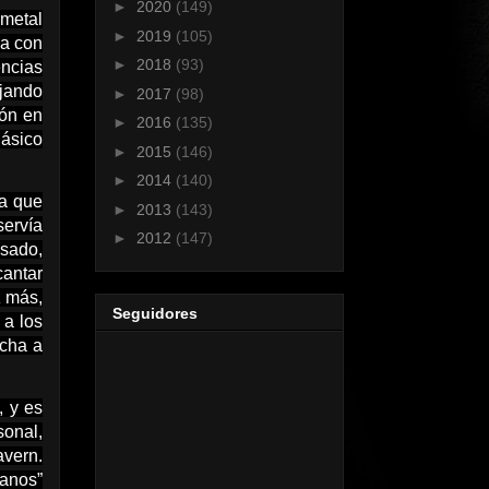
►
2020
(149)
 metal
►
2019
(105)
ba con
►
2018
(93)
encias
jando
►
2017
(98)
ión en
►
2016
(135)
lásico
►
2015
(146)
►
2014
(140)
ca que
►
2013
(143)
servía
►
2012
(147)
asado,
cantar
z más,
Seguidores
 a los
ncha a
, y es
sonal,
avern.
ianos”