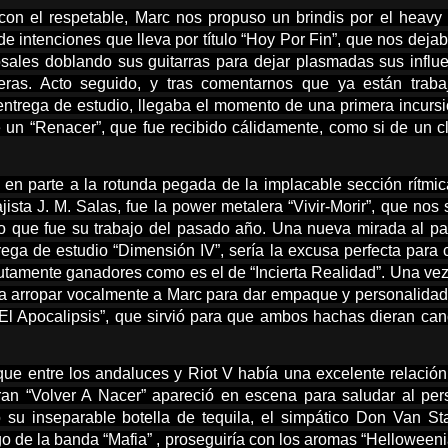
n el respetable, Marc nos propuso un brindis por el heavy
e intenciones que lleva por título “Hoy Por Fin”, que nos deja
ales doblando sus guitarras para dejar plasmadas sus influ
ras. Acto seguido, y tras comentarnos que ya están traba
entrega de estudio, llegaba el momento de una primera incurs
 un “Renacer”, que fue recibido cálidamente, como si de un c
s en parte a la rotunda pegada de la implacable sección rítmi
jista J. M. Salas, fue la power metalera “Vivir-Morir”, que nos 
lo que fue su trabajo del pasado año. Una nueva mirada al p
ega de estudio “Dimensión IV”, sería la excusa perfecta para 
lutamente ganadores como es el de “Incierta Realidad”. Una ve
n a arropar vocalmente a Marc para dar empaque y personalidad
 El Apocalipsis”, que sirvió para que ambos hachas dieran ca
ue entre los andaluces y Riot V había una excelente relación
an “Volver A Nacer” apareció en escena para saludar al per
su inseparable botella de tequila, el simpático Don Van St
rgo de la banda “Mafia” , proseguiría con los aromas “Helloween