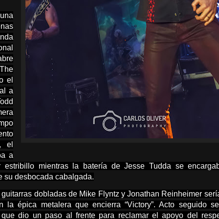
 una
enas
nda
onal
abre
 The
o el
al a
Todd
era
empo
ento
, el
ba a
 estribillo mientras la batería de Jesse Tudda se encarga
 de su desbocada cabalgada.
as guitarras dobladas de Mike Flyntz y Jonathan Reinheimer serí
 la épica metalera que encierra “Victory”. Acto seguido se
 que dio un paso al frente para reclamar el apoyo del resp