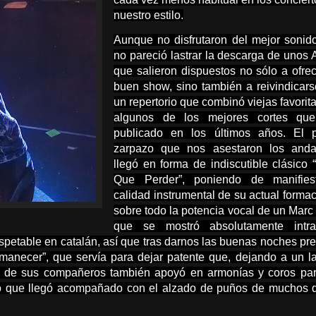
nuestro estilo.
Aunque no disfrutaron del mejor sonid
no pareció lastrar la descarga de unos 
que salieron dispuestos no sólo a ofre
buen show, sino también a reivindicar
un repertorio que combinó viejas favorit
algunos de los mejores cortes qu
publicado en los últimos años. El p
zarpazo que nos asestaron los anda
llegó en forma de indiscutible clásico
Que Perder”, poniendo de manifies
calidad instrumental de su actual formac
sobre todo la potencia vocal de un Marc
que se mostró absolutamente intrat
espetable en catalán, así que tras darnos las buenas noches pr
 Amanecer”, que servía para dejar patente que, dejando a un l
sto de sus compañeros también apoyó en armonías y coros pa
llo que llegó acompañado con el alzado de puños de muchos 