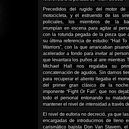
Precedidos del rugido del motor de
motocicleta, y el estruendo de las sir
policiales, los miembros de la ba
irrumpían en escena para agitar al pers
con la rotunda pegada de la pieza que 
su última referencia de estudio: “Hail To
Warriors”, con la que arrancaban pisand
acelerador a fondo para invitar al person
que levantara los puños al aire mientras 
Michael Hall nos regalaba su prim
concatenación de agudos. Sin darnos ti
para recuperar el aliento llegaba el mom
del primer gran clásico de la noche
imponente “Fight Or Fall”, que nos deja
todo el personal entonando su matador
mantener el nivel de intensidad a través
El nivel de euforia no decreció, ya que l
encargadas de introducirnos de lleno en
carismático bajista Don Van Stavern, el