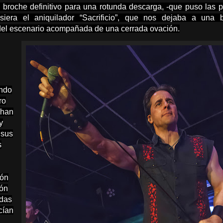
l broche definitivo para una rotunda descarga, -que puso las p
iera el aniquilador “Sacrificio”, que nos dejaba a una 
el escenario acompañada de una cerrada ovación.
endo
ro
 han
y
 sus
s
ión
lón
ndas
cían