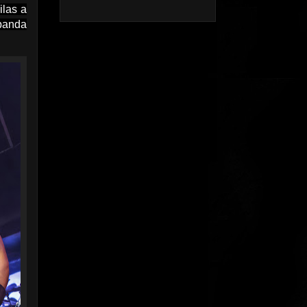
ilas a
banda