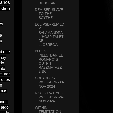
ranos
BUDOKAN
stico
DEMISER-SLAVE
TO THE
SCYTHE
es
ECLIPSE+REMED
Y-
SALAMANDRA-
la
L´HOSPITALET
su
DE
LLOBREGA...
BLUES
ad que
PILLS+DANIEL
 hay
ROMANO´S
ndo
OUTFIT-
RAZZMATAZZ
ntó
2-BC...
cturar
COBARDES-
 otros
WOLF-BCN-30-
ún
NOV-2024
 más
RIOT V+AZRAEL-
WOLF-BCN-24-
NOV.2024
donde
 algo
WITHIN
TEMPTATION+
os de