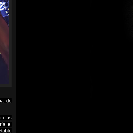
ba de
an las
ría el
etable