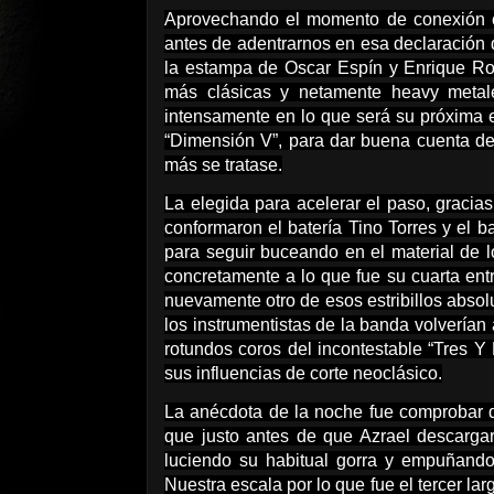
Aprovechando el momento de conexión co
antes de adentrarnos en esa declaración d
la estampa de Oscar Espín y Enrique Ros
más clásicas y netamente heavy metale
intensamente en lo que será su próxima 
“Dimensión V”, para dar buena cuenta de
más se tratase.
La elegida para acelerar el paso, gracia
conformaron el batería Tino Torres y el ba
para seguir buceando en el material de 
concretamente a lo que fue su cuarta entr
nuevamente otro de esos estribillos abso
los instrumentistas de la banda volvería
rotundos coros del incontestable “Tres Y
sus influencias de corte neoclásico.
La anécdota de la noche fue comprobar q
que justo antes de que Azrael descargar
luciendo su habitual gorra y empuñando 
Nuestra escala por lo que fue el tercer la