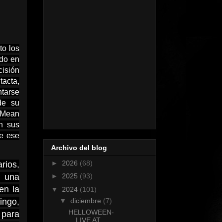
to los
ado en
cisión
tacta,
ntarse
de su
 “Mean
en sus
de ese
Archivo del blog
►
2026
(68)
rios,
n una
►
2025
(93)
en la
▼
2024
(101)
ingo,
▼
diciembre
(7)
HELLOWEEN-
 para
LIVE AT