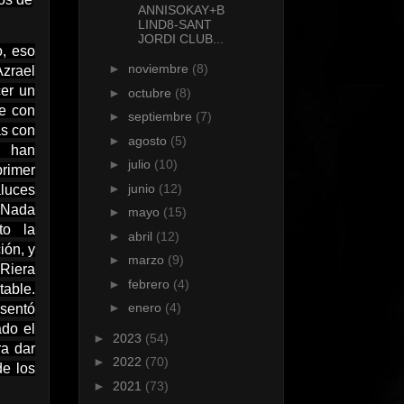
ANNISOKAY+B
LIND8-SANT
JORDI CLUB...
o, eso
►
noviembre
(8)
Azrael
cer un
►
octubre
(8)
se con
►
septiembre
(7)
as con
►
agosto
(5)
e han
►
julio
(10)
rimer
►
junio
(12)
luces
 “Nada
►
mayo
(15)
to la
►
abril
(12)
ión, y
►
marzo
(9)
 Riera
►
febrero
(4)
able.
►
enero
(4)
esentó
ado el
►
2023
(54)
ra dar
►
2022
(70)
de los
►
2021
(73)