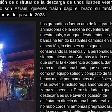
ión de disfrutar de la descarga de unos ilustres vete
 son Azrael, quienes traían bajo el brazo su fantá
iados del pasado 2023.
Los granadinos fueron uno de los grand
animadores de la escena noventera en
nuestro país, y aunque desde entonces 
banda ha tenido bastantes cambios en 
alineación, lo cierto es que siguen
conservando la esencia y la personalid
siempre atesoraron. Además a todo eso
que sumar la experiencia adquirida, da
como resultado una banda que se prese
como un equipo sólido y compacto de fa
heavy metal: por momentos más clásico,
más power, e incluso regalándonos alg
zarpazo speedico. Pero sin duda lo que
destacaría es que tuvimos ocasión de
disfrutar en directo de una banda real, 
no hubo coros ni armonías pregrabadas,
cada vez menos habitual en los conciert