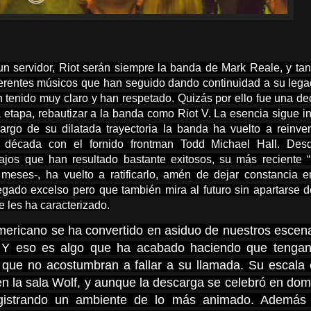
un servidor, Riot serán siempre la banda de Mark Reale, y tan
erentes músicos que han seguido dando continuidad a su leg
 tenido muy claro y han respetado. Quizás por ello fue una de
 etapa, rebautizar a la banda como Riot V. La esencia sigue in
rgo de su dilatada trayectoria la banda ha vuelto a reinve
década con el fornido frontman Todd Michael Hall. Des
bajos que han resultado bastante exitosos, su más reciente
 meses-, ha vuelto a ratificarlo, amén de dejar constancia 
egado excelso pero que también mira al futuro sin apartarse 
e les ha caracterizado.
mericano se ha convertido en asiduo de nuestros escena
s. Y eso es algo que ha acabado haciendo que tenga
s que no acostumbran a fallar a su llamada. Su escala 
n la sala Wolf, y aunque la descarga se celebró en dom
registrando un ambiente de lo más animado. Además