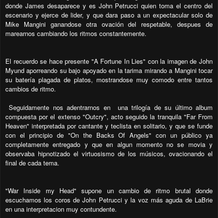
donde James desaparece y es John Petrucci quien toma el centro del
escenario y ejerce de lider, y que dara paso a un expectacular solo de
Mike Mangini ganandose otra ovación del respetable, despues de
marearnos cambiando los ritmos constantemente.
El recuerdo se hace presente "A Fortune In Lies" con la imagen de John
Myund aporreando su bajo apoyado en la tarima mirando a Mangini tocar
su batería plagada de platos, mostrandose muy comodo entre tantos
cambios de ritmo.
Seguidamente nos adentrarnos en una trilogía de su último album
compuesta por el extenso "Outcry", acto seguido la tranquila "Far From
Heaven" interpretada por cantante y teclista en solitario, y que se funde
con el principio de "On the Backs Of Angels" con un público ya
completamente entregado y que en algun momento no se movia y
observaba hipnotizado el virtuosismo de los músicos, ovacionando el
final de cada tema.
"War Inside my Head" supone un cambio de ritmo brutal donde
escuchamos los coros de John Petrucci y la voz más aguda de LaBrie
en una interpretacion muy contundente.