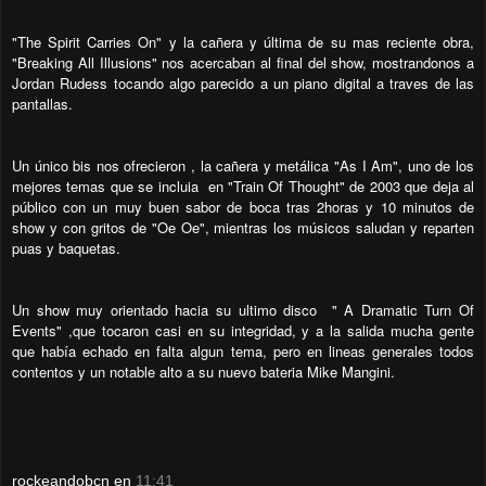
"The Spirit Carries On" y la cañera y última de su mas reciente obra,
"Breaking All Illusions" nos acercaban al final del show, mostrandonos a
Jordan Rudess tocando algo parecido a un piano digital a traves de las
pantallas.
Un único bis nos ofrecieron , la cañera y metálica "As I Am", uno de los
mejores temas que se incluia en "Train Of Thought" de 2003 que deja al
público con un muy buen sabor de boca tras 2horas y 10 minutos de
show y con gritos de "Oe Oe", mientras los músicos saludan y reparten
puas y baquetas.
Un show muy orientado hacia su ultimo disco " A Dramatic Turn Of
Events" ,que tocaron casi en su integridad, y a la salida mucha gente
que había echado en falta algun tema, pero en lineas generales todos
contentos y un notable alto a su nuevo bateria Mike Mangini.
rockeandobcn
en
11:41