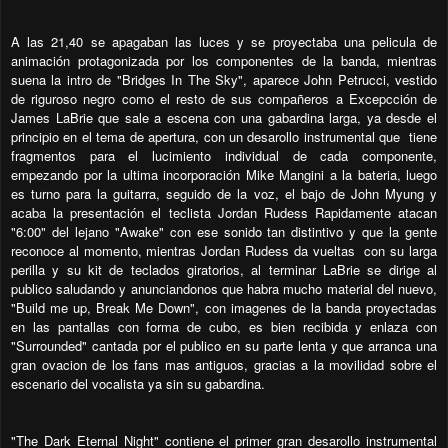
A las 21,40 se apagaban las luces y se proyectaba una pelicula de
animación protagonizada por los componentes de la banda, mientras
suena la intro de "Bridges In The Sky", aparece John Petrucci, vestido
de riguroso negro como el resto de sus compañeros a Excepcción de
James LaBrie que sale a escena con una gabardina larga, ya desde el
principio en el tema de apertura, con un desarollo instrumental que tiene
fragmentos para el lucimiento individual de cada componente,
empezando por la ultima incorporación Mike Mangini a la bateria, luego
es turno para la guitarra, seguido de la voz, el bajo de John Myung y
acaba la presentación el teclista Jordan Rudess Rapidamente atacan
"6:00" del lejano "Awake" con ese sonido tan distintivo y que la gente
reconoce al momento, mientras Jordan Rudess da vueltas con su larga
perilla y su kit de teclados giratorios, al terminar LaBrie se dirige al
publico saludando y anunciandonos que habra mucho material del nuevo,
"Build me up, Break Me Down", con imagenes de la banda proyectadas
en las pantallas con forma de cubo, es bien recibida y enlaza con
"Surrounded" cantada por el publico en su parte lenta y que arranca una
gran ovacion de los fans mas antiguos, gracias a la movilidad sobre el
escenario del vocalista ya sin su gabardina.
"The Dark Eternal Night" contiene el primer gran desarollo instrumental