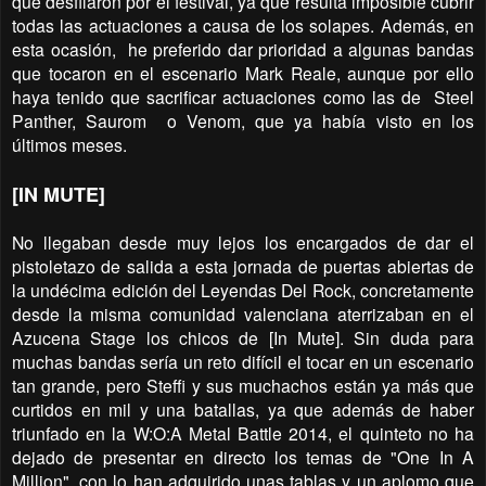
que desfilaron por el festival, ya que resulta imposible cubrir
todas las actuaciones a causa de los solapes. Además, en
esta ocasión, he preferido dar prioridad a algunas bandas
que tocaron en el escenario Mark Reale, aunque por ello
haya tenido que sacrificar actuaciones como las de Steel
Panther, Saurom o Venom, que ya había visto en los
últimos meses.
[IN MUTE]
No llegaban desde muy lejos los encargados de dar el
pistoletazo de salida a esta jornada de puertas abiertas de
la undécima edición del Leyendas Del Rock, concretamente
desde la misma comunidad valenciana aterrizaban en el
Azucena Stage los chicos de [In Mute]. Sin duda para
muchas bandas sería un reto difícil el tocar en un escenario
tan grande, pero Steffi y sus muchachos están ya más que
curtidos en mil y una batallas, ya que además de haber
triunfado en la
W:O:A Metal Battle 2014
, el quinteto no ha
dejado de presentar en directo los temas de "One In A
Million", con lo han adquirido unas tablas y un aplomo que