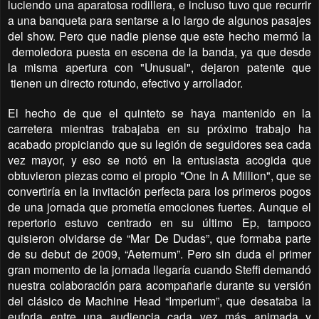
luciendo una aparatosa rodillera, e incluso tuvo que recurrir
a una banqueta para sentarse a lo largo de algunos pasajes
del show. Pero que nadie piense que este hecho mermó la
demoledora puesta en escena de la banda, ya que desde
la misma apertura con "Unusual", dejaron patente que
tienen un directo rotundo, efectivo y arrollador.
El hecho de que el quinteto se haya mantenido en la
carretera mientras trabajaba en su próximo trabajo ha
acabado propiciando que su legión de seguidores sea cada
vez mayor, y eso se notó en la entusiasta acogida que
obtuvieron piezas como el propio "One In A Million", que se
convertiría en la invitación perfecta para los primeros pogos
de una jornada que prometía emociones fuertes. Aunque el
repertorio estuvo centrado en su último Ep, tampoco
quisieron olvidarse de “Mar De Dudas”, que formaba parte
de su debut de 2009, “Aeternum”. Pero sin duda el primer
gran momento de la jornada llegaría cuando Steffi demandó
nuestra colaboración para acompañarle durante su versión
del clásico de Machine Head “Imperium”, que desataba la
euforia entre una audiencia cada vez más animada y