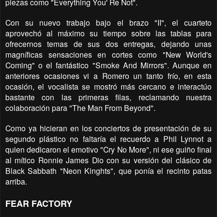
piezas como "Everything You' Re Not".
Con su nuevo trabajo bajo el brazo "II", el cuarteto
aprovechó al máximo su tiempo sobre las tablas para
ofrecernos temas de sus dos entregas, dejando unas
magníficas sensaciones en cortes como "New World's
Coming" o el fantástico "Smoke And Mirrors". Aunque en
anteriores ocasiones vi a Romero un tanto frío, en esta
ocasión, el vocalista se mostró más cercano e interactúo
bastante con las primeras filas, reclamando nuestra
colaboración para "The Man From Beyond".
Como ya hicieran en los conciertos de presentación de su
segundo plástico no faltaría el recuerdo a Phil Lynnot a
quien dedicaron el emotivo "Cry No More", ni ese guiño final
al mítico Ronnie James Dio con su versión del clásico de
Black Sabbath "Neon Kinghts", que ponía el recinto pata
s
arriba.
FEAR FACTORY