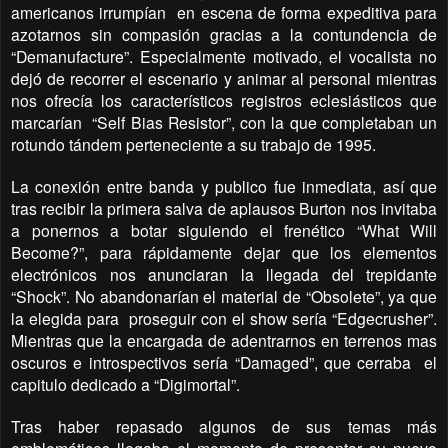
americanos irrumpían
en escena de forma expeditiva para
azotarnos sin compasión gracias a la contundencia de
“Demanufacture”. Especialmente motivado, el vocalista no
dejó de recorrer el escenario y animar al personal mientras
nos ofrecía los característicos registros eclesiásticos que
marcarían
“Self Bias Resistor”, con la que completaban un
rotundo tándem perteneciente a su trabajo de 1995.
La conexión entre banda y publico fue inmediata, así que
tras recibir la primera salva de aplausos Burton nos invitaba
a ponernos a botar siguiendo el frenético “What Will
Become?”, para rápidamente dejar que los elementos
electrónicos nos anunciaran la llegada del trepidante
“Shock”. No abandonarían el material de “Obsolete”, ya que
la elegida para
proseguir con el show sería “Edgecrusher”.
Mientras que la encargada de adentrarnos en terrenos mas
oscuros e introspectivos sería “Damaged”, que cerraba
el
capitulo dedicado a “Digimortal”.
Tras haber repasado algunos de sus temas más