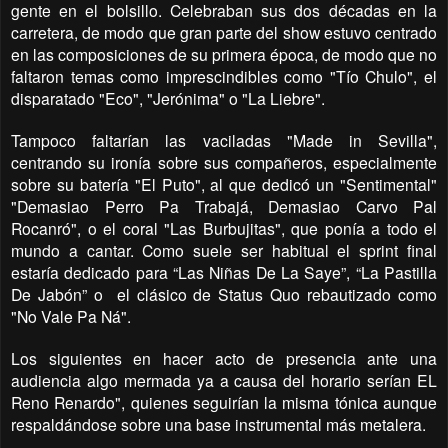
gente en el bolsillo. Celebraban sus dos décadas en la
carretera, de modo que gran parte del show estuvo centrado
en las composiciones de su primera época, de modo que no
faltaron temas como imprescindibles como "Tío Chulo", el
disparatado "Eco", "Jerónima" o "La Liebre".
Tampoco faltarían las vaciladas "Made in Sevilla",
centrando su ironía sobre sus compañeros, especialmente
sobre su batería "El Puto", al que dedicó un "Sentimental"
"Demasiao Perro Pa Trabajá, Demasiao Carvo Pal
Rocanró", o el coral "Las Burbujitas", que ponía a todo el
mundo a cantar. Como suele ser habitual el sprint final
estaría dedicado para “Las Niñas De La Saye”, “La Pastilla
De Jabón” o
el clásico de Status Quo rebautizado como
"No Vale Pa Ná".
Los siguientes en hacer acto de presencia ante una
audiencia algo mermada ya a causa del horario serían EL
Reno Renardo", quienes seguirían la misma tónica aunque
respaldándose sobre una base instrumental más metalera.