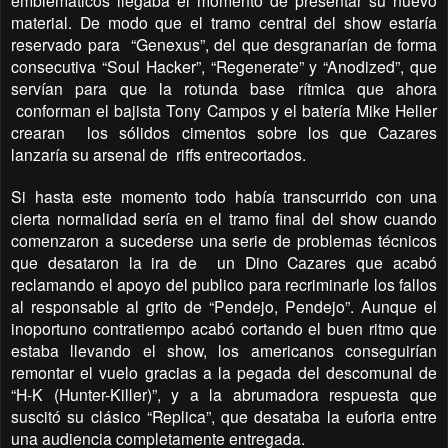
emblemáticos llegaba el momento de presentar su nuevo
material. De modo que el tramo central del show estaría
reservado para
“Genexus”, del que desgranarían de forma
consecutiva “Soul Hacker”, “Regenerate” y “Anodized”, que
servían para que la rotunda base rítmica que ahora
conforman el bajista Tony Campos y el batería Mike Heller
crearan
los sólidos cimentos sobre los que Cazares
lanzaría su arsenal de
riffs entrecortados.
Si hasta este momento todo había transcurrido con una
cierta normalidad sería en el tramo final del show cuando
comenzaron a sucederse una serie de problemas técnicos
que desataron la ira de
un Dino Cazares que acabó
reclamando el apoyo del publico para recriminarle los fallos
al responsable al grito de “Pendejo, Pendejo”. Aunque el
inoportuno contratiempo acabó cortando el buen ritmo que
estaba llevando el show, los americanos conseguirían
remontar el vuelo gracias a la pegada del descomunal de
“H-K (Hunter-Killer)”, y a la abrumadora respuesta que
suscitó su clásico “Replica”, que desataba la euforia entre
una audiencia completamente entregada.