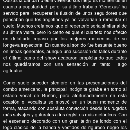
Quizás la banda no este viviendo sus mejores momentos en
cuanto a popularidad, pero
su último trabajo “Genexus” ha
servido para
recuperar la ilusión de unos seguidores que
pensaban que los angelinos ya no volverían a remontar el
vuelo. Muchos creíamos
que el repertorio sería similar al de
su última visita, pero lo cierto es que el cuarteto nos ofreció
un detallado repaso por los mejores momentos de su
longeva trayectoria. En cuanto al sonido fue bastante bueno
en líneas generales, aunque una sucesión de fallos durante
el último tramo del show acabaron propiciando que todos
nos quedáramos con una sensación un tanto
algo
agridulce.
Como suele suceder siempre en las presentaciones del
combo americano, la principal incógnita giraba en torno al
estado vocal de Burton, pero afortunadamente en esta
ocasión el vocalista se mostró en un buen momento de
forma, atacando con absoluta convicción desde los rugidos
más salvajes y guturales a los registros más melódicos. Con
el escenario decorado con un gran telón de fondo con el
logo clásico de la banda y vestidos de riguroso negro los