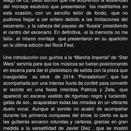
del montaje escénico que presentaron
los madrileños en
esta ocasión, con un sencillo telón de fondo, -que no
pudimos llegar a ver entero debido a las limitaciones del
escenario-, y la cabeza del payaso de “Ilussia” presidiendo
el centro del escenario. En definitiva, -si la memoria no me
falla-, el mismo montaje
que presentaron en su aparición
en la última edición del Rock Fest.
Una introducción con guiños a la “Marcha Imperial” de “Star
Wars” serviría para que los músicos se fueran posicionando
en escena para dar el pistoletazo de salida con la pieza que
inauguraba
su obra
de 2014: “Pensatorium”, que fue
acompañada por una intensa lluvia de confeti para convertir
el recinto en una fiesta mientras Patricia y Zeta, -que
apareció en escena vestido de riguroso negro y luciendo
gafas de sol-, acaparaban todas las miradas en un vibrante
duelo vocal. Aunque el sonido no acabó de acompañar
durante los primeros compases del show, lo cierto es que
las guitarras sonaron rotundas y certeras, gracias en gran
medida a la versatilidad de Javier Diez , que se mostró