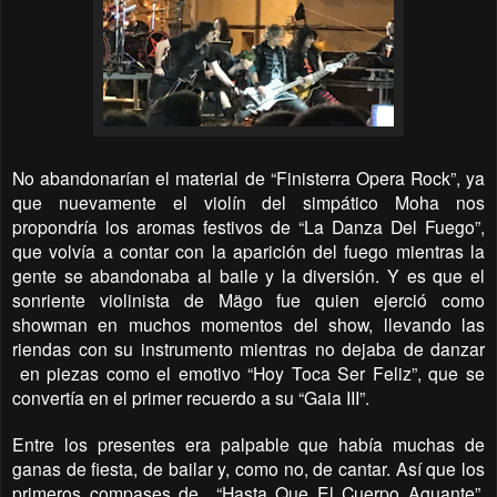
No abandonarían el material de “Finisterra Opera Rock”, ya
que nuevamente el violín del simpático Moha nos
propondría los aromas festivos de “La Danza Del Fuego”,
que volvía a contar con la aparición del fuego mientras la
gente se abandonaba al baile y la diversión. Y es que el
sonriente violinista de Mägo fue quien ejerció como
showman en muchos momentos del show, llevando las
riendas con su instrumento mientras no dejaba de danzar
en piezas como el emotivo “Hoy Toca Ser Feliz”, que se
convertía en el primer recuerdo a su “Gaia III”.
Entre los presentes era palpable que había muchas de
ganas de fiesta, de bailar y, como no, de cantar. Así que los
primeros compases de
“Hasta Que El Cuerpo Aguante”,