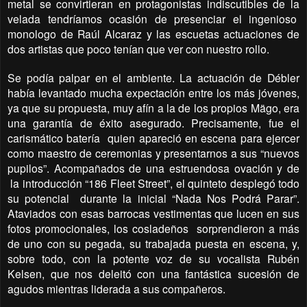
metal se convirtieran en protagonistas indiscutibles de la
velada tendríamos ocasión de presenciar el ingenioso
monologo de Raúl Alcaraz y las escuetas actuaciones de
dos artistas que poco tenían que ver con nuestro rollo.
Se podía palpar en el ambiente. La actuación de Débler
había levantado mucha expectación entre los más jóvenes,
ya que su propuesta, muy afín a la de los propios Mägo, era
una garantía de éxito asegurado. Precisamente, fue el
carismático batería
quien apareció en escena para ejercer
como maestro de ceremonias y presentarnos a sus “nuevos
pupilos”. Acompañados de una estruendosa ovación y de
la introducción “186 Fleet Street”, el quinteto desplegó todo
su potencial
durante la inicial “Nada Nos Podrá Parar”.
Ataviados con esas barrocas vestimentas que lucen en sus
fotos promocionales, los cosladeños
sorprendieron a más
de uno con su pegada, su trabajada puesta en escena, y,
sobre todo, con la potente voz de su vocalista Rubén
Kelsen, que nos deleitó con una fantástica sucesión de
agudos mientras liderada a sus compañeros.