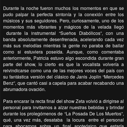
Durante la noche fueron muchos los momentos en que se
pudo palpar la perfecta sintonía y la conexión entre los
músicos y sus seguidores. Pero, curiosamente, uno de los
momentos más vibrantes y mágicos de la velada llegó
durante la instrumental “Sueños Diabólicos”, con una
banda absolutamente desenfrenada, acelerando cada vez
más sus melodías mientras la gente no paraba de bailar
como si estuviera poseída. Aunque, como comentaba
anteriormente, Patricia estuvo algo escondida durante gran
parte del show, lo cierto es que la vocalista volvería a
reivindicarse como una de las mejores voces del país con
su fantástica versión del clásico de Janis Joplin “Mercedes
Benz”, que cantó casi a capela para acabar recabando una
abrumadora ovación.
Para encarar la recta final del show Zeta volvió a dirigirse al
personal para invitarnos a alzar nuestras bebidas y brindar
durante los prolegómenos de “La Posada De Los Muertos”,
qué, una vez más, desataba
la locura
entre el personal
para abocarnos sobre un final apoteósico que estaría