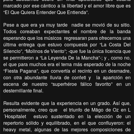
marcado por ese cántico a la libertad y el amor libre que es
“El Que Quiera Entender Que Entienda”.
Pese a que era ya muy tarde
nadie se movió de su sitio.
Todos coreaban expectantes el nombre de la banda
esperando que los músicos
regresaran para ofrecernos una
última entrega que estuvo compuesta por “La Costa Del
Silencio”, “Molinos de Viento”; -que fue la única licencia que
se permitieron a “La Leyenda De la Mancha”-; y , como no,
el que para muchos era el tema más esperado de la noche
“Fiesta Pagana”, que convertía el recinto en un desmadre,
con otra abundante lluvia de confeti y
la aparición en
escena de nuestro “superhéroe fálico favorito” en un
desternillante final.
Resulta evidente que la experiencia en un grado. Así que,
personalmente, creo que el triunfo de Mägo de Oz en L
´Hospitalet estuvo sustentado en la elección de un
repertorio sólido y equilibrado, en el que confluyeron: el
heavy metal, algunas de las mejores composiciones de