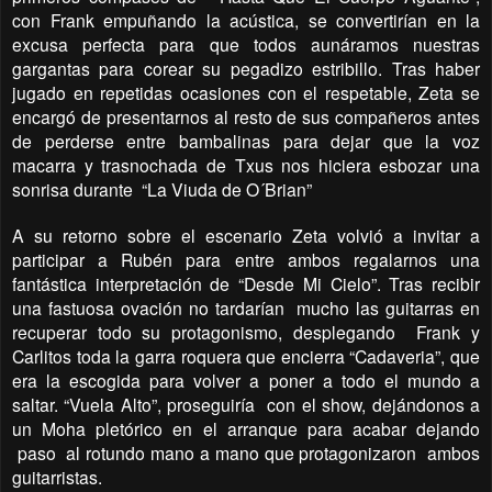
con Frank empuñando la acústica, se convertirían en la
excusa perfecta para que todos aunáramos nuestras
gargantas para corear su pegadizo estribillo. Tras haber
jugado en repetidas ocasiones con el respetable, Zeta se
encargó de presentarnos al resto de sus compañeros antes
de perderse entre bambalinas para dejar que la voz
macarra y trasnochada de Txus nos hiciera esbozar una
sonrisa durante
“La Viuda de O´Brian”
A su retorno sobre el escenario Zeta volvió a invitar a
participar a Rubén para entre ambos regalarnos una
fantástica interpretación de “Desde Mi Cielo”. Tras recibir
una fastuosa ovación no tardarían
mucho las guitarras en
recuperar todo su protagonismo, desplegando
Frank y
Carlitos toda la garra roquera que encierra “Cadaveria”, que
era la escogida para volver a poner a todo el mundo a
saltar. “Vuela Alto”, proseguiría
con el show, dejándonos a
un Moha pletórico en el arranque para acabar dejando
paso
al rotundo mano a mano que protagonizaron
ambos
guitarristas.