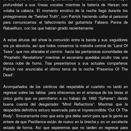
profundidad a sus líneas vocales mientras la batería de Harsan nos
volaba la cabeza. El momento emotivo de la noche llegó durante los
prolegómenos de “Twisted Truth”, con Patrick haciendo callar al personal
para comunicarnos el fallecimiento del guitarrista Fabiano Penna de
Rabaellium, con los que habían girado recientemente.
A estas alturas del show la comunión entre la banda y sus seguidores
era ya absoluta, así que todos coreamos la melodía central de “Land Of
Tears”, que nos allanaba el camino
hacia las pantanosas sonoridades de
“Prophetic Revelations” mientras el escenario quedaba oculto tras una
densa nube de humo. Tras presentarnos a sus actuales compañeros
Patrick nos anunciaba el último tema de la noche “Presence Of The
Dead”.
Acompañados de los cánticos del respetable el cuarteto no tardó en
regresar sobre las tablas
para ofrecernos en el arranque de los bises el
único guiño que se permitieron a su trabajo de 1993 “Spheres”; dando
buena cuenta del desgarrador “Mind Reflections”. Mientras que la
despedida definitiva estuvo reservada para el imprescindible “Out Of The
Body”. Sinceramente creo que esta gira debe servir para que la gente se
entere de que Pestilence están de nuevo en la brecha y en un excelente
estado de forma. Así que esperemos que no tarden en regresar para