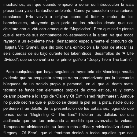
muchachos, así que cuando empezó a sonar su introducción la sala
presentaba ya un fantástico ambiente. Como ya sucediera en anteriores
ocasiones, Eric volvió a erigirse como el líder y motor de los
barceloneses, atrayendo gran parte de las miradas desde que nos
deleitara con el virtuoso arranque de “Megalodon”. Pero que nadie piense
que el resto de sus compañeros no estuvieron a la altura, ya que todos
rayaron a un excelente nivel, destacando especialmente el concurso del
bajista Vic Granell, que dio todo una exhibición a la hora de atacar las
seis cuerdas de su bajo durante los laberínticos
desarrollos de “A Life
Divided”, que se convertía en el primer guiño a “Deeply From The Earth”.
Para cualquiera que haya seguido la trayectoria de Moonloop resulta
evidente que su propuesta siempre se ha caracterizado por la incesante
búsqueda de un sonido propio y personal, en el que el death metal
técnico se funde con elementos propios de otros estilos, tal y como
dejaron patente a lo largo de “Gallery Of Diminished Nightmares”. Aunque
no puede decirse que el público se dejara la piel en la pista, nadie quiso
perderse ni un detalle de la presentación de los catalanes, logrando que
temas como “Beginning Of The End” hicieran las delicias de una
audiencia que se fue animando a medida que avanzaba la velada.
Tampoco se olvidaron de
su faceta más crítica y reivindicativa durante
“Legacy
Of Fear”, que el frontman dedicó a todos aquellos que nos