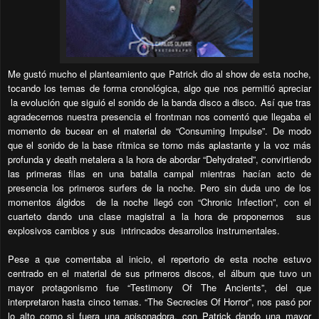
Me gustó mucho el planteamiento que Patrick dio al show de esta noche,
tocando los temas de forma cronológica, algo que nos permitió apreciar
la evolución que siguió el sonido de la banda disco a disco. Así que tras
agradecernos nuestra presencia el frontman nos comentó que llegaba el
momento de bucear en el material de “Consuming Impulse”. De modo
que el sonido de la base rítmica se torno más aplastante y la voz más
profunda y death metalera a la hora de abordar “Dehydrated”, convirtiendo
las primeras filas en una batalla campal mientras hacían acto de
presencia los primeros surfers de la noche. Pero sin duda uno de los
momentos álgidos
de la noche llegó con “Chronic Infection”, con el
cuarteto dando una clase magistral a la hora de proponernos
sus
explosivos cambios y sus
intrincados desarrollos instrumentales.
Pese a que comentaba al inicio, el repertorio de esta noche estuvo
centrado en el material de sus primeros discos, el álbum que tuvo un
mayor protagonismo fue “Testimony Of The Ancients”, del que
interpretaron hasta cinco temas. “The Secrecies Of Horror”, nos pasó por
lo alto como si fuera una apisonadora, con Patrick dando una mayor