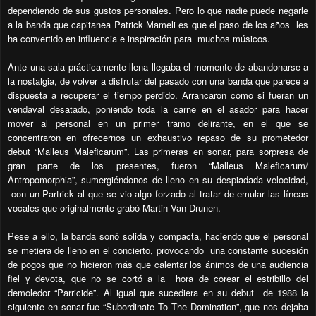
dependiendo de sus gustos personales. Pero lo que nadie puede negarle
a la banda que capitanea Patrick Mameli es que el paso de los años
les
ha convertido en influencia e inspiración para
muchos músicos.
Ante una sala prácticamente llena llegaba el momento de abandonarse a
la nostalgia, de volver a disfrutar del pasado con una banda que parece a
dispuesta a recuperar el tiempo perdido. Arrancaron como si fueran un
vendaval desatado, poniendo toda la carne en el asador para hacer
mover al personal en un primer tramo delirante, en el que se
concentraron en ofrecernos un exhaustivo repaso de su prometedor
debut “Malleus Maleficarum”. Las primeras en sonar, para sorpresa de
gran parte de los presentes, fueron “Malleus Maleficarum/
Antropomorphia”, sumergiéndonos de lleno en su despiadada velocidad,
con un Partrick al que se vio algo forzado al tratar de emular las líneas
vocales que originalmente grabó Martin Van Drunen.
Pese a ello, la banda sonó solida y compacta, haciendo que el personal
se metiera de lleno en el concierto, provocando
una constante sucesión
de pogos que no hicieron más que calentar los ánimos de una audiencia
fiel y devota, que no se cortó a la
hora de corear el estribillo del
demoledor “Parricide”. Al igual que sucediera en su debut
de 1988 la
siguiente en sonar fue “Subordinate To The Domination”, que nos dejaba