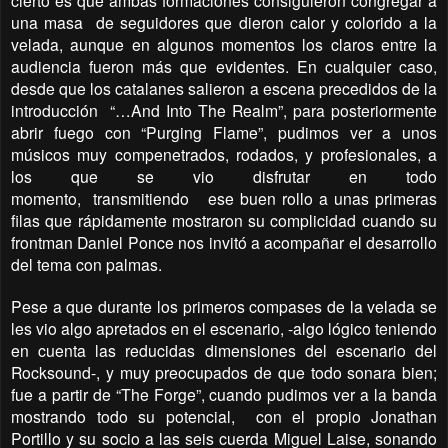
cierto es que ambas formaciones consiguieron congregar a
una masa de seguidores que dieron calor y colorido a la
velada, aunque en algunos momentos los claros entre la
audiencia fueron más que evidentes. En cualquier caso,
desde que los catalanes salieron a escena precedidos de la
introducción “…And Into The Realm”, para posteriormente
abrir fuego con “Purging Flame”, pudimos ver a unos
músicos muy compenetrados, rodados, y profesionales, a
los que se vio disfrutar en todo
momento, transmitiendo ese buen rollo a unas primeras
filas que rápidamente mostraron su complicidad cuando su
frontman Daniel Ponce nos invitó a acompañar el desarrollo
del tema con palmas.
Pese a que durante los primeros compases de la velada se
les vio algo apretados en el escenario, -algo lógico teniendo
en cuenta las reducidas dimensiones del escenario del
Rocksound-, y muy preocupados de que todo sonara bien;
fue a partir de “The Forge”, cuando pudimos ver a la banda
mostrando todo su potencial, con el propio Jonathan
Portillo y su socio a las seis cuerda Miguel Laise, sonando