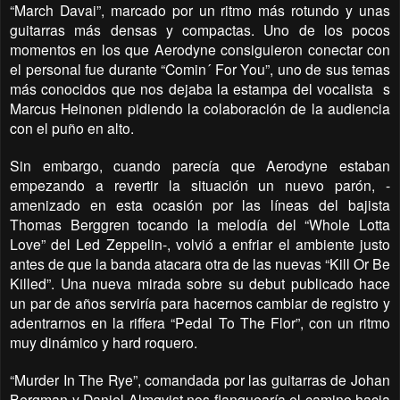
“March Davai”, marcado por un ritmo más rotundo y unas
guitarras más densas y compactas. Uno de los pocos
momentos en los que Aerodyne consiguieron conectar con
el personal fue durante “Comin´ For You”, uno de sus temas
más conocidos que nos dejaba la estampa del vocalista s
Marcus Heinonen pidiendo la colaboración de la audiencia
con el puño en alto.
Sin embargo, cuando parecía que Aerodyne estaban
empezando a revertir la situación un nuevo parón, -
amenizado en esta ocasión por las líneas del bajista
Thomas Berggren tocando la melodía del “Whole Lotta
Love” del Led Zeppelin-, volvió a enfriar el ambiente justo
antes de que la banda atacara otra de las nuevas “Kill Or Be
Killed”. Una nueva mirada sobre su debut publicado hace
un par de años serviría para hacernos cambiar de registro y
adentrarnos en la riffera “Pedal To The Flor”, con un ritmo
muy dinámico y hard roquero.
“Murder In The Rye”, comandada por las guitarras de Johan
Bergman y Daniel Almqvist nos flanquearía el camino hacia