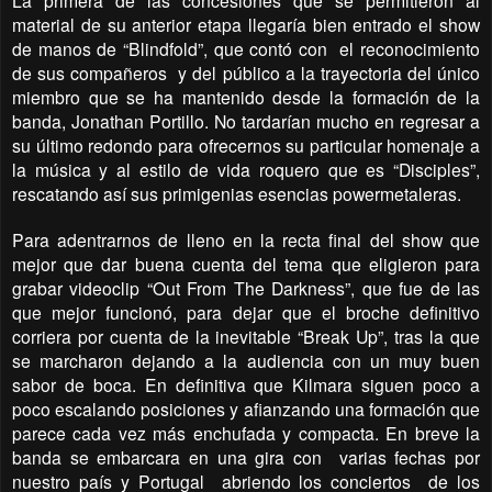
La primera de las concesiones que se permitieron al
material de su anterior etapa llegaría bien entrado el show
de manos de “Blindfold”, que contó con el reconocimiento
de sus compañeros y del público a la trayectoria del único
miembro que se ha mantenido desde la formación de la
banda, Jonathan Portillo. No tardarían mucho en regresar a
su último redondo para ofrecernos su particular homenaje a
la música y al estilo de vida roquero que es “Disciples”,
rescatando así sus primigenias esencias powermetaleras.
Para adentrarnos de lleno en la recta final del show que
mejor que dar buena cuenta del tema que eligieron para
grabar videoclip “Out From The Darkness”, que fue de las
que mejor funcionó, para dejar que el broche definitivo
corriera por cuenta de la inevitable “Break Up”, tras la que
se marcharon dejando a la audiencia con un muy buen
sabor de boca. En definitiva que Kilmara siguen poco a
poco escalando posiciones y afianzando una formación que
parece cada vez más enchufada y compacta. En breve la
banda se embarcara en una gira con varias fechas por
nuestro país y Portugal abriendo los conciertos de los