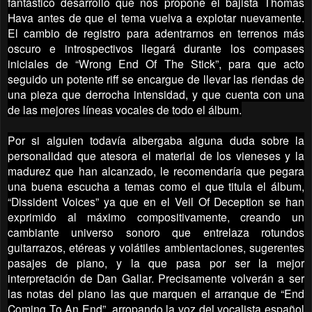
fantástico desarrollo que nos propone el bajista Thomas
Hava antes de que el tema vuelva a explotar nuevamente.
El cambio de registro para adentrarnos en terrenos más
oscuro e introspectivos llegará durante los compases
iniciales de “Wrong End Of The Stick”, para que acto
seguido un potente riff se encargue de llevar las riendas de
una pieza que derrocha intensidad, y que cuenta con una
de las mejores líneas vocales de todo el álbum.
Por si alguien todavía albergaba alguna duda sobre la
personalidad que atesora el material de los vieneses y la
madurez que han alcanzado, le recomendaría que pegara
una buena escucha a temas como el que titula el álbum,
“Dissident Voices” ya que en el Veil Of Deception se han
exprimido al máximo compositivamente, creando un
cambiante universo sonoro que entrelaza rotundos
guitarrazos, etéreas y volátiles ambientaciones, sugerentes
pasajes de piano, y la que pasa por ser la mejor
interpretación de Dan Gallar. Precisamente volverán a ser
las notas del piano las que marquen el arranque de “End
Coming To An End”, arropando la voz del vocalista español