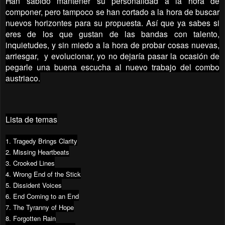
Han sabido mantener su personalidad a la hora de
componer, pero tampoco se han cortado a la hora de buscar
nuevos horizontes para su propuesta. Así que ya sabes si
eres de los que gustan de las bandas con talento,
inquietudes, y sin miedo a la hora de probar cosas nuevas,
arriesgar, y evolucionar, yo no dejaría pasar la ocasión de
pegarle una buena escucha al nuevo trabajo del combo
austriaco.
Lista de temas
1. Tragedy Brings Clarity
2. Missing Heartbeats
3. Crooked Lines
4. Wrong End of the Stick
5. Dissident Voices
6. End Coming to an End
7. The Tyranny of Hope
8. Forgotten Rain