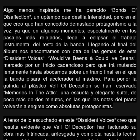
Algo menos inspirada me ha parecido “Bonds Of
Disaffection”, un uptempo que destila intensidad, pero en el
que creo que han concedido demasiado protagonismo a la
voz, ya que en algunos momentos, especialmente en los
pasajes más relajados, llega a eclipsar el trabajo
instrumental del resto de la banda. Llegando al final del
álbum nos encontramos con otra de las gemas de este
“Dissident Voices”, “Would´ve Beens & Could’ ve Beens”,
marcado por un inicio cadencioso pero que irá mutando
lentamente hasta abocarnos sobre un tramo final en el que
la banda pisará el acelerador al máximo. Para poner la
guinda al plástico Veil Of Deception se han reservado
“Memories In The Attic”, una escueta y elegante suite, de
poco más de dos minutos, en las que las notas del piano
volverán a erigirse como absolutas protagonistas.
A tenor de lo escuchado en este “Dissident Voices” creo que
resulta evidente que Veil Of Deception han facturado su
obra más intrincada, arriesgada y completa hasta la fecha.