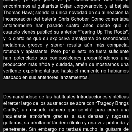
encontramos al guitarrista Dejan Jorgovanovic, y al bajista
Thomas Hava; siendo la única novedad en su alineación la
incorporación del batería Chris Schober. Como comentaba
anteriormente han pasado cuatro años desde que el
cuarteto vienés publicó su anterior “Tearing Up The Roots”,
y lo cierto es que su explosiva amalgama de sonoridades
metaleras, groove y stoner resulta aún más compacta,
rotunda y aplastante. Pero por si esto no fuera suficiente
han potenciado sus composiciones proponiéndonos una
producción más nítida y cuidada, amén de mostrarnos una
vertiente experimental que hasta el momento no habíamos
atisbado en sus anteriores lanzamientos.
Desmarcándose de las habituales introducciones sintéticas
el tercer largo de los austriacos se abre con “Tragedy Brings
Clarity”, un escueto número que servirá para crear una
inquietante atmósfera gracias a sus densas y rugosas
guitarras, su arrollador tándem rítmico y una voz profunda y
penetrante. Sin embargo no tardará mucho la guitarra de