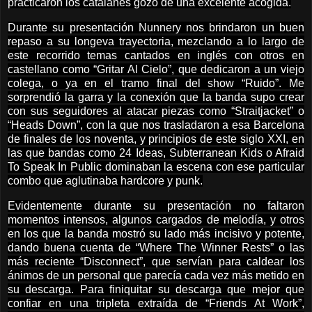
practicaron los catalanes gozó de una excelente acogida.
Durante su presentación Nunnery nos brindaron un buen
repaso a su longeva trayectoria, mezclando a lo largo de
este recorrido temas cantados en inglés con otros en
castellano como “Gritar Al Cielo”, que dedicaron a un viejo
colega, o ya en el tramo final del show “Ruido”. Me
sorprendió la garra y la conexión que la banda supo crear
con sus seguidores al atacar piezas como “Straitjacket” o
“Heads Down”, con la que nos trasladaron a esa Barcelona
de finales de los noventa, y principios de este siglo XXI, en
las que bandas como 24 Ideas, Subterranean Kids o Afraid
To Speak In Public dominaban la escena con ese particular
combo que aglutinaba hardcore y punk.
Evidentemente durante su presentación no faltaron
momentos intensos, algunos cargados de melodía, y otros
en los que la banda mostró su lado más incisivo y potente,
dando buena cuenta de “Where The Winner Rests” o las
más reciente “Disconnect”, que servían para caldear los
ánimos de un personal que parecía cada vez más metido en
su descarga. Para finiquitar su descarga que mejor que
confiar en una tripleta extraída de “Friends At Work”,