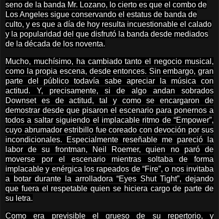
seno de la banda Mr. Lozano, lo cierto es que el combo de
Los Angeles sigue conservando el estatus de banda de
culto, y es que a día de hoy resulta incuestionable el calado
y la popularidad del que disfrutó la banda desde mediados
de la década de los noventa.
Mucho, muchísimo, ha cambiado tanto el negocio musical,
como la propia escena, desde entonces. Sin embargo, gran
parte del público todavía sabe apreciar la música con
actitud. Y, precisamente, si de algo andan sobrados
Downset es de actitud, tal y como se encargaron de
demostrar desde que pisaron el escenario para ponernos a
todos a saltar siguiendo el implacable ritmo de “Empower”,
cuyo abrumador estribillo fue coreado con devoción por sus
incondicionales. Especialmente reseñable me pareció la
labor de su frontman, Neil Roemer, quien no paró de
moverse por el escenario mientras soltaba de forma
implacable y enérgica los rapeados de “Fire”, o nos invitaba
a botar durante la arrolladora “Eyes Shut Tight”, dejando
que fuera el respetable quien se hiciera cargo de parte de
su letra.
Como era previsible el grueso de su repertorio, y