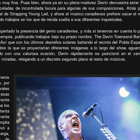
 es muy fina. Pues bien, ahora ya en su plena madurez Devin demuestra esta
celadas de incontrolada locura para algunas de sus composiciones. Atrás 
rial de Strapping Young Lad, y ahora el músico canadiense prefiere sacar el
do trabajos en los que da rienda suelta a sus diferentes inquietudes.
pertado la presencia del genio canadiense, y más si tenemos en cuenta lo pr
 tiempos, publicando trabajos bajo su propio nombre, The Devin Townsend Ba
sí que con los últimos destellos solares bañando el recinto del Poble Espa
bre la que se proyectarían diferentes imágenes a lo largo del show, aguar
o con una calurosa ovación, Devin rápidamente se posicionó en el cent
s miradas, relegando a un discreto segundo plano al resto de músicos.
meros
o, por
rales
 esas
mente
a los
tenta
mente
mplia
evó a
arga,
ar de