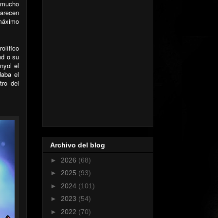
r mucho
parecen
 máximo
olífico
nd o su
nyol el
daba el
ro del
Archivo del blog
►
2026
(68)
►
2025
(93)
►
2024
(101)
►
2023
(54)
►
2022
(70)