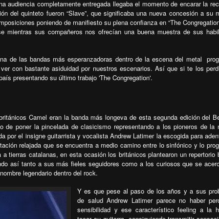
una audiencia completamente entregada llegaba el momento de encarar la rect
ción del quinteto fueron “Slave”, que significaba una nueva concesión a su m
mposiciones poniendo de manifiesto su plena confianza en “The Congregation”
ndose mientras sus compañeros nos ofrecían una buena muestra de sus habi
una de las bandas más esperanzadoras dentro de la escena del metal
prog
ver con bastante asiduidad por nuestros escenarios. Así que si te los perdi
país presentando su último trabajo 'The Congregation'.
s británicos Camel eran la banda más longeva de esta segunda edición del B
o de poner la pincelada de clasicismo representando a los pioneros de la
a por el insigne guitarrista y vocalista Andrew Latimer la escogida para aden
ación relajada que se encuentra a medio camino entre lo sinfónico y lo prog
a a tierras catalanas, en esta ocasión los británicos plantearon un repertorio
do así tanto a sus más fieles seguidores como a los curiosos que se acer
 nombre legendario dentro del rock.
Y es que pese al paso de los años y a sus pr
de salud Andrew Latimer parece no haber perd
sensibilidad y ese característico feeling a la 
tocar su guitarra, consiguiendo transmitir sensac