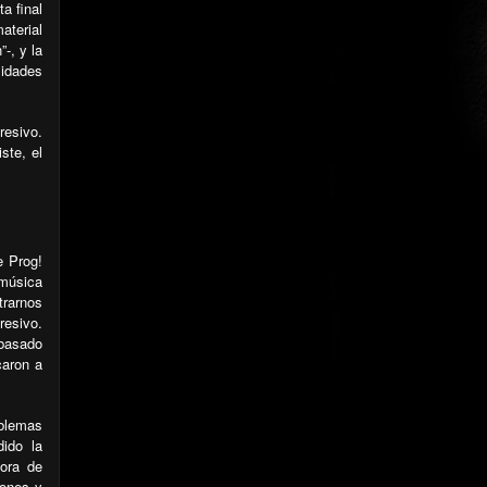
a final
aterial
-, y la
lidades
resivo.
ste, el
e Prog!
 música
trarnos
resivo.
 basado
caron a
oblemas
ido la
hora de
iones y