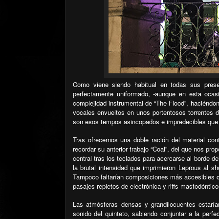
Como viene siendo habitual en todas sus pres
perfectamente uniformado, -aunque en esta ocasi
complejidad instrumental de “The Flood”, haciéndon
vocales envueltos en unos portentosos torrentes d
son esos tempos asincopados e impredecibles que 
Tras ofrecernos una doble ración del material con
recordar su anterior trabajo “Coal”, del que nos pr
central tras los teclados para acercarse al borde d
la brutal intensidad que imprimieron Leprous al s
Tampoco faltarían composiciones más accesibles c
pasajes repletos de electrónica y riffs mastodóntico
Las atmósferas densas y grandilocuentes estarían
sonido del quinteto, sabiendo conjuntar a la perfe