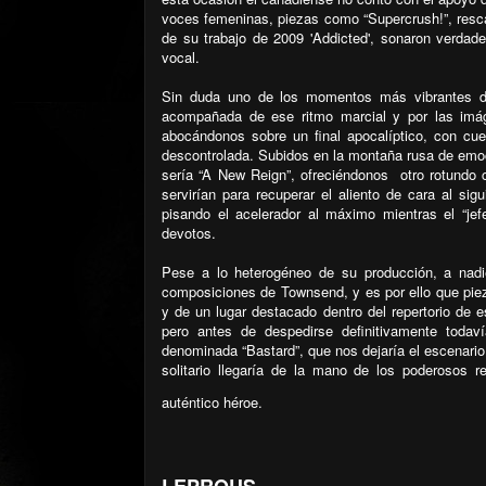
voces femeninas, piezas como “Supercrush!”, resc
de su trabajo de 2009 'Addicted', sonaron verda
vocal.
Sin duda uno de los momentos más vibrantes de 
acompañada de ese ritmo marcial y por las imág
abocándonos sobre un final apocalíptico, con cu
descontrolada. Subidos en la montaña rusa de emoc
sería “A New Reign”, ofreciéndonos
otro rotundo 
servirían para recuperar el aliento de cara al si
pisando el acelerador al máximo mientras el “jefe
devotos.
Pese a lo heterogéneo de su producción, a nadi
composiciones de Townsend, y es por ello que piez
y de un lugar destacado dentro del repertorio de 
pero antes de despedirse definitivamente toda
denominada “Bastard”, que nos dejaría el escenario
solitario llegaría de la mano de los poderosos 
auténtico héroe.
LEPROUS