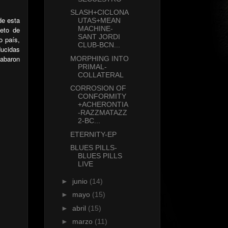
SLASH+CICLONA
de esta
UTAS+MEAN
MACHINE-
teto de
SANT JORDI
o país,
CLUB-BCN...
ducidas
cabaron
MORPHING INTO
PRIMAL-
COLLATERAL
CORROSION OF
CONFORMITY
+ACHERONTIA
-RAZZMATAZZ
2-BC...
ETERNITY-EP
BLUES PILLS-
BLUES PILLS
LIVE
►
junio
(14)
►
mayo
(15)
►
abril
(15)
►
marzo
(11)