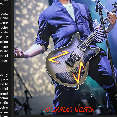
vo.
fugaz
gundo
vente
mucho
lando
cas y
blico
n una
no de
ar el
a más
ido y
o para
ue le
terial
nsend
 tema
 riffs
sobre
ue en
de las