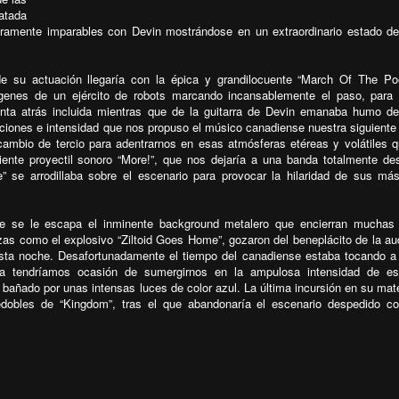
atada
deramente imparables con Devin mostrándose en un extraordinario estado d
su actuación llegaría con la épica y grandilocuente “March Of The Po
enes de un ejército de robots marcando incansablemente el paso, para
enta atrás incluida mientras que de la guitarra de Devin emanaba humo d
iones e intensidad que nos propuso el músico canadiense nuestra siguiente
cambio de tercio para adentrarnos en esas atmósferas etéreas y volátiles 
guiente proyectil sonoro “More!”, que nos dejaría a una banda totalmente de
” se arrodillaba sobre el escenario para provocar la hilaridad de sus más
e se le escapa el inminente background metalero que encierran muchas
as como el explosivo “Ziltoid Goes Home”, gozaron del beneplácito de la au
esta noche. Desafortunadamente el tiempo del canadiense estaba tocando a 
vía tendríamos ocasión de sumergirnos en la ampulosa intensidad de es
 bañado por unas intensas luces de color azul. La última incursión en su mate
redobles de “Kingdom”, tras el que abandonaría el escenario despedido 