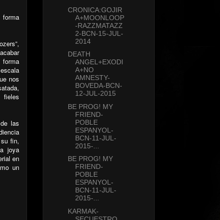
CRONICA:GOJIR
e forma
A+MOONLOOP
-RAZZMATAZZ
2-BCN-15-JUL-
2014
ozers”,
 acabar
DEATH
e forma
ANGEL+EXODI
 escala
A+NO
AMNESTY-
que nos
BOVEDA-BCN-
satada,
12-JUL-2015
 fieles
BE PROG! MY
FRIEND-
 de las
POBLE
ESPANYOL-
diencia
BCN-11-JUL-
su fin,
2015-...
a joya
rial en
BE PROG! MY
como un
FRIEND-
POBLE
ESPANYOL-
BCN-11-JUL-
2015-...
KARMAK-
SECUESTRO