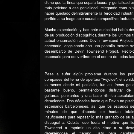
dicho que la línea que separa locura y genialidad
más próximo a esa genialidad relegando esas pin
haber quedado definitivamente la ferocidad indust
partido a su inagotable caudal compositivo facturan
Mucha expectación y bastante curiosidad había des
de su producción discográfica durante los últimos
actual encarnación como Devin Townsend Project. A
escenario, engalanado con una pantalla trasera so
desembarco de Devin Townsend Project. Recibid
escenario para convertirse en el centro de todas la
Pese a sufrir algún problema durante los pri
compases del tema de apertura “Rejoice”, el sonid
lo menos desde mi posición, fue en líneas gene
bastante bueno, permitiéndonos disfrutar de
guitarras punzantes y una base rítmica absoluta
demoledora. Dos décadas hacia que Devin no pisab
escenarios barceloneses, así que los escasos se
minutos de que disponía se hacían total
insuficientes para repasar lo más granado de su a
discografía. Quizás ese fuera el motivo que ll
Townsend a imprimir un alto ritmo a su desc
deteniéndose el tiempo justo para cambi