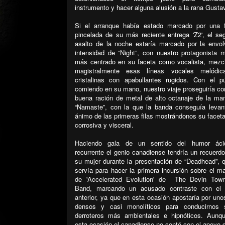
instrumento y hacer alguna alusión a la rana Gusta
Si el arranque había estado marcado por una 
pincelada de su más reciente entrega 'Z2', el se
asalto de la noche estaría marcado por la envol
intensidad de “Night”, con nuestro protagonista 
más centrado en su faceta como vocalista, mezc
magistralmente esas líneas vocales melódi
cristalinas con apabullantes rugidos. Con el pú
comiendo en su mano, nuestro viaje proseguiría co
buena ración de metal de alto octanaje de la ma
“Namaste”, con la que la banda conseguía levant
ánimo de las primeras filas mostrándonos su facet
corrosiva y visceral.
Haciendo gala de un sentido del humor ác
recurrente el genio canadiense tendría un recuerd
su mujer durante la presentación de “Deadhead”, q
servía para hacer la primera incursión sobre el ma
de 'Accelerated Evolution' de
The Devin Tow
Band, marcando un acusado contraste con el
anterior, ya que en esta ocasión apostaría por unos
densos y casi monolíticos para conducirnos 
derroteros más ambientales e hipnóticos. Aunq
esta ocasión el canadiense no contó con el apoyo 