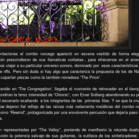
entaciones el combo noruego apareció en escena vestido de forma eleg
ón prescindieron de sus llamativas corbatas-, para ofrecernos en el arra
os viajar a su particular universo sonoro, dominado por
esos característicos
e riffs. Pero sin duda si hay algo que caracteriza la propuesta de los de N
coparían piezas como la también novedosa “The Price”.
tenido en 'The Congregation', llegaba el momento de retroceder en el tiem
opondrían la feroz intensidad de “Chronic”, con Einar Solberg abandonando su p
el escenario exaltando
a los integrantes de las
primeras filas. Y es que la cr
how dejaron fiel reflejo de las raíces más netamente metálicas del combo n
omo “Rewind”, protagonizada por una envolvente percusión que dejaría paso
s.
 representadas por “The Valley”, poniendo de manifiesto la rotunda duali
cción la potencia salvaje de sus guitarras, la sutileza de los sintetizadores