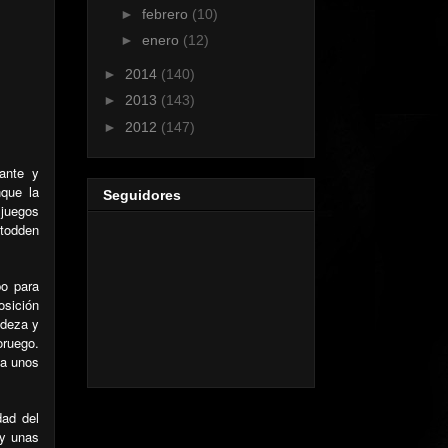
►
febrero
(10)
►
enero
(12)
►
2014
(140)
►
2013
(143)
►
2012
(147)
ante y
nque la
Seguidores
 juegos
otodden
po para
osición
udeza y
oruego.
 a unos
dad del
 y unas