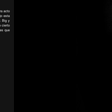
ra acto
jo esta
. Big y
 cierto
nes que