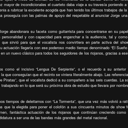
z mayor de incondicionales el cuarteto daba viaje a su travesía poniendo a 
enia a rubricar la excelente acogida que han tenido los últimos trabajos de la
ga proseguía con las palmas de apoyo del respetable al anunciar Jorge una
 Jorge abandonara su faceta como guitarrista para concentrarse en su pap
 personalidad y con capacidad para enganchar a la audiencia, tal y com
que sirvió para que el vocalista nos convirtiera en parte activa del sho
su actuación llegaría con ese poderoso medio tiempo denominado “El Sueñ
en un nuevo clásico para todos los seguidores de los riojanos, gracias a es
s como el incisivo “Lengua De Serpiente”, o el recuerdo a su anterior 
a que conseguían que el recinto se viniera literalmente abajo. Las referencia
De Piratas”, que el vocalista dedicó a su compañero a las seis cuerdas. La s
 trabajando en lo que será su próxima obra de estudio que llevara por nombr
mos tiempos de deleitarnos con “La Tormenta”, que una vez más volvió a ratif
ras que la elegida para poner el colofón a sus cincuenta minutos de show 
men, fantástica actuación de los riojanos que continúan creciendo como
idatura a ser una de las bandas más grandes del metal nacional.