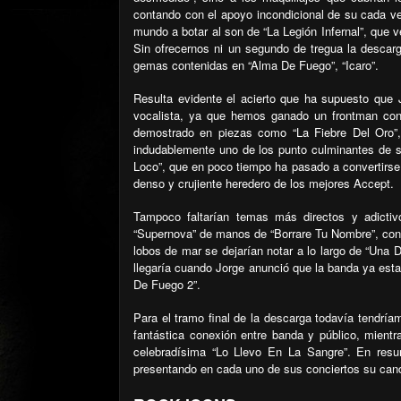
contando con el apoyo incondicional de su cada ve
mundo a botar al son de “La Legión Infernal”, que v
Sin ofrecernos ni un segundo de tregua la descar
gemas contenidas en “Alma De Fuego”, “Icaro”.
Resulta evidente el acierto que ha supuesto que
vocalista, ya que hemos ganado un frontman con
demostrado en piezas como “La Fiebre Del Oro”, 
indudablemente uno de los punto culminantes de 
Loco”, que en poco tiempo ha pasado a convertirse 
denso y crujiente heredero de los mejores Accept.
Tampoco faltarían temas más directos y adictivo
“Supernova” de manos de “Borrare Tu Nombre”, con l
lobos de mar se dejarían notar a lo largo de “Una 
llegaría cuando Jorge anunció que la banda ya esta
De Fuego 2”.
Para el tramo final de la descarga todavía tendría
fantástica conexión entre banda y público, mient
celebradísima “Lo Llevo En La Sangre”. En resu
presentando en cada uno de sus conciertos su cand