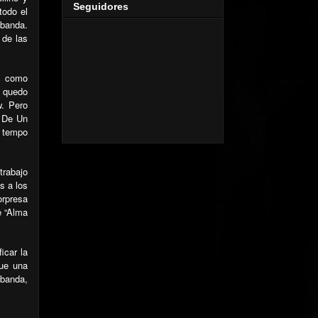
Seguidores
todo el
 banda.
 de las
el como
o quedo
w. Pero
o De Un
e tempo
trabajo
s a los
orpresa
e “Alma
icar la
fue una
 banda,