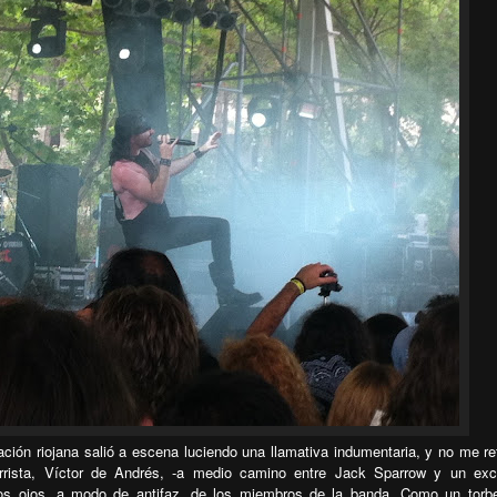
ción riojana salió a escena luciendo una llamativa indumentaria, y no me ref
arrista, Víctor de Andrés, -a medio camino entre Jack Sparrow y un exc
los ojos, a modo de antifaz, de los miembros de la banda. Como un torbe