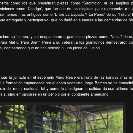
os como los que presidirían piezas como “Sacrificio”, ni los amplios 
iciones como “Castigo”, que fue una de las elegidas para representar a su
serían temas más antiguos como “Entre La Espada Y La Pared” de su “Futuro” 
uy entregado y participativo, que no dudó en sumarse a las demandas de Ma
máximo su tiempo, y se despacharon a gusto con piezas como “Vuela” de su
 “Para Mal O Para Bien”. Pese a su veteranía los granadinos demostraron co
s, demostrando que no han perdido ni una pizca de ilusión.
tinuar la jornada en el escenario Marc Reale eran una de las bandas más e
 La formación capitaneada por el ahora vocalista Jorge Berceo se ha consoli
a del metal nacional, tal y como lo atestiguan la calidad de sus últimos tr
 país, sino embarcarse en un periplo por el continente americano.