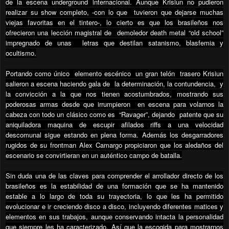
de la escena underground internacional. Aunque Krisiun no pudieron
realizar su show completo, -con lo que
tuvieron que dejarse muchas
viejas favoritas en el tintero-, lo cierto es que los brasileños nos
ofrecieron una lección magistral de
demoledor death metal “old school”
impregnado de unas
letras que destilan satanismo, blasfemia y
ocultismo.
Portando como único
elemento escénico
un gran telón
trasero Krisiun
salieron a escena haciendo gala de
la determinación, la contundencia,
y
la convicción a la que nos tienen acostumbrados, mostrando sus
poderosas armas desde que irrumpieron
en escena para volarnos la
cabeza con todo un clásico como es
“Ravager”, dejando
patente que su
aniquiladora maquina de escupir afilados riffs a una velocidad
descomunal sigue estando en plena forma. Además los desgarradores
rugidos de su frontman Alex Camargo propiciaron que los aledaños del
escenario se convirtieran en un auténtico campo de batalla.
Sin duda una de las claves para comprender el arrollador directo de los
brasileños es la estabilidad de una formación que se ha mantenido
estable a lo largo de toda su trayectoria, lo que les ha permitido
evolucionar e ir creciendo disco a disco, incluyendo diferentes matices y
elementos en sus trabajos, aunque conservando intacta la personalidad
que siempre les ha caracterizado. Así que la escogida para mostrarnos