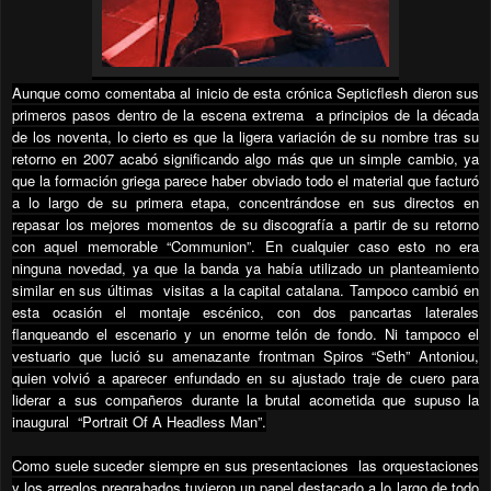
Aunque como comentaba al inicio de esta crónica Septicflesh dieron sus
primeros pasos dentro de la escena extrema
a principios de la década
de los noventa, lo cierto es que la ligera variación de su nombre tras su
retorno en 2007 acabó significando algo más que un simple cambio, ya
que la formación griega parece haber obviado todo el material que facturó
a lo largo de su primera etapa, concentrándose en sus directos en
repasar los mejores momentos de su discografía a partir de su retorno
con aquel memorable “Communion”. En cualquier caso esto no era
ninguna novedad, ya que la banda ya había utilizado un planteamiento
similar en sus últimas
visitas a la capital catalana. Tampoco cambió en
esta ocasión el montaje escénico, con dos pancartas laterales
flanqueando el escenario y un enorme telón de fondo. Ni tampoco el
vestuario que lució su amenazante frontman Spiros “Seth” Antoniou,
quien volvió a aparecer enfundado en su ajustado traje de cuero para
liderar a sus compañeros durante la brutal acometida que supuso la
inaugural
“Portrait Of A Headless Man”.
Como suele suceder siempre en sus presentaciones
las orquestaciones
y los arreglos pregrabados tuvieron un papel destacado a lo largo de todo