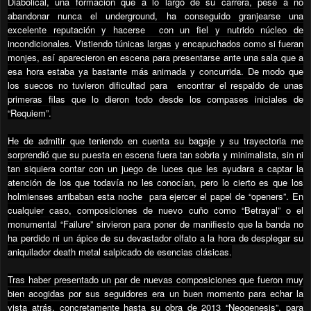
Diabolical, una formación que a lo largo de su carrera, pese a no
abandonar nunca el underground, ha conseguido granjearse una
excelente reputación y hacerse
con un fiel y nutrido núcleo de
incondicionales. Vistiendo túnicas largas y encapuchados como si fueran
monjes, así aparecieron en escena para presentarse ante una sala que a
esa hora estaba ya bastante más animada y concurrida. De modo que
los suecos no tuvieron dificultad para
encontrar el respaldo de unas
primeras filas que lo dieron todo desde los compases iniciales de
“Requiem”.
He de admitir que teniendo en cuenta su bagaje y su trayectoria me
sorprendió que su puesta en escena fuera tan sobria y minimalista, sin ni
tan siquiera contar con un juego de luces que les ayudara a captar la
atención de los que todavía no les conocían, pero lo cierto es que los
holmienses arribaban esta noche
para ejercer el papel de “openers”. En
cualquier caso, composiciones de nuevo cuño como “Betrayal” o el
monumental “Failure” sirvieron para poner de manifiesto que la banda no
ha perdido ni un ápice de su devastador olfato a la hora de desplegar su
aniquilador death metal salpicado de esencias clásicas.
Tras haber presentado un par de nuevas composiciones que fueron muy
bien acogidas por sus seguidores era un buen momento para echar la
vista atrás, concretamente hasta su obra de 2013 “Neogenesis”, para