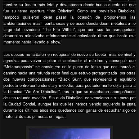
mostrar su faceta más letal y devastadora dando buena cuenta del que
fue su tema apertura “Into Oblivion”. Como era previsible Diabolical
tampoco quisieron dejar pasar la ocasión de proponernos las
ambientaciones más
pantanosas y de ascendencia doom metalera a
lo
largo del novedoso “The Fire Within”, que con sus fantasmagóricos
desarrollos ralentizaba mínimamente el aplastante ritmo que hasta ese
momento había llevado el show.
Los suecos no tardaron en recuperar de nuevo su faceta
más seminal y
agresiva para volver a pisar el acelerador al máximo y conseguir que
“Metamorphosis” se convirtiera en la punta de lanza que nos marcó el
camino hacia una rotunda recta final que estuvo protagonizada
por otras
dos nuevas composiciones: “Black Sun”, que representó el equilibrio
perfecto entre contundencia y melodía; para posteriormente dejar paso a
la hímnica “We Are Diabolical”, tras la que se marcharon acompañados
de una rotunda ovación. Sin duda Diabolical convencieron a su paso por
la Ciudad Condal, aunque los que les hemos venido siguiendo la pista
durante los últimos años nos quedamos con ganas de escuchar algo de
material de sus primeras entregas.