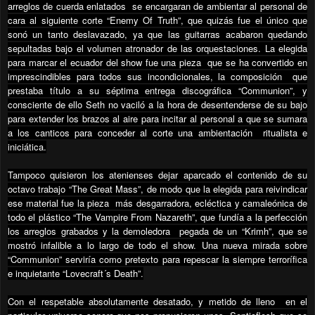
arreglos de cuerda enlatados
se encargaran de ambientar al personal de
cara al siguiente corte “Enemy Of Truth”, que quizás fue el único que
sonó un tanto deslavazado, ya que las guitarras acabaron quedando
sepultadas bajo el volumen atronador de las orquestaciones. La elegida
para marcar el ecuador del show fue una pieza
que se ha convertido en
imprescindibles para todos sus incondicionales, la composición
que
prestaba título a su séptima entrega discográfica “Communion”, y
consciente de ello Seth no vaciló a la hora de desentenderse de su bajo
para extender los brazos al aire para incitar al personal a que se sumara
a los canticos para conceder al corte una ambientación
ritualista e
iniciática.
Tampoco quisieron los atenienses dejar aparcado el contenido de su
octavo trabajo “The Great Mass”, de modo que la elegida para reivindicar
ese material fue la pieza
más desgarradora, ecléctica y camaleónica de
todo el plástico “The Vampire From Nazareth”, que fundía a la perfección
los arreglos grabados y la demoledora
pegada de un “Krimh”, que se
mostró infalible a lo largo de todo el show. Una nueva mirada sobre
“Communion” serviría como pretexto para repescar la siempre terrorífica
e inquietante “Lovecraft´s Death”.
Con el respetable absolutamente desatado, y metido de lleno
en el