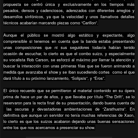
propuesta se centró única y exclusivamente en los tiempos más
pesados, densos y cadenciosos, aderezados con diferentes arreglos y
desarrollos sinfónicos, ya que la velocidad y unos llamativos detalles
técnicos acabarían marcando piezas como “Carillon”.
Aunque el público se mostró algo estático y expectante, algo
comprensible si tenemos en cuenta que la banda estaba presentando
unas composiciones que ni sus seguidores todavía habían tenido
ocasión de escuchar, lo cierto es que el combo suizo, y especialmente
su vocalista Rob Carson, se esforzó al máximo por llamar la atención y
buscar la interacción con unas primeras filas que se fueron animando a
medida que avanzaba el show y se iban sucediendo cortes
como el que
dará título a su próximo lanzamiento, “Solipsis”, y “Eros”.
El único recuerdo que se permitieron al material contenido en su ópera
prima de hace un par de años, y que llevaba por título “The Drift”, se lo
reservaron para la recta final de su presentación, dando buena cuenta de
las oscuras y devastadoras ambientaciones de “Zarathustra”. En
definitiva que aunque un servidor no tenía muchas referencias de Xaon,
lo cierto es que los suizos acabaron dejando unas buenas sensaciones
entre los que nos acercamos a presenciar su show.