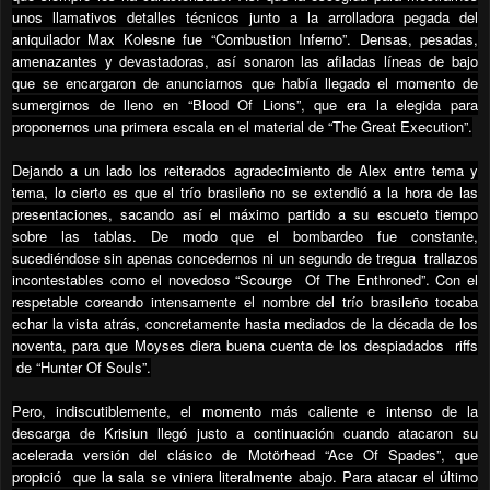
unos llamativos detalles técnicos junto a la arrolladora pegada del
aniquilador Max Kolesne fue “Combustion Inferno”. Densas, pesadas,
amenazantes y devastadoras, así sonaron las afiladas líneas de bajo
que se encargaron de anunciarnos que había llegado el momento de
sumergirnos de lleno en “Blood Of Lions”, que era la elegida para
proponernos una primera escala en el material de “The Great Execution”.
Dejando a un lado los reiterados agradecimiento de Alex entre tema y
tema, lo cierto es que el trío brasileño no se extendió a la hora de las
presentaciones, sacando así el máximo partido a su escueto tiempo
sobre las tablas. De modo que el bombardeo fue constante,
sucediéndose sin apenas concedernos ni un segundo de tregua
trallazos
incontestables como el novedoso “Scourge
Of The Enthroned”. Con el
respetable coreando intensamente el nombre del trío brasileño tocaba
echar la vista atrás, concretamente hasta mediados de la década de los
noventa, para que Moyses diera buena cuenta de los despiadados
riffs
de “Hunter Of Souls”.
Pero, indiscutiblemente, el momento más caliente e intenso de la
descarga de Krisiun llegó justo a continuación cuando atacaron su
acelerada versión del clásico de Motörhead “Ace Of Spades”, que
propició
que la sala se viniera literalmente abajo. Para atacar el último