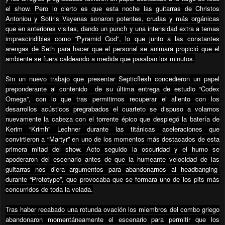
el show. Pero lo cierto es que esta noche las guitarras de Christos
Antoniou y Sotiris Vayenas sonaron potentes, crudas y más orgánicas
que en anteriores visitas, dando un punch y una intensidad extra a temas
imprescindibles como “Pyramid God”, lo que junto a las constantes
arengas de Seth para hacer que el personal se animara propició que el
ambiente se fuera caldeando a medida que pasaban los minutos.
Sin un nuevo trabajo que presentar Septicflesh concedieron un papel
preponderante al contenido
de su última entrega de estudio “Codex
Omega”, con lo que tras permitirnos recuperar el aliento con los
desarrollos acústicos pregrabados el cuarteto se dispuso a volarnos
nuevamente la cabeza con el torrente épico que desplegó la batería de
Kerim “Krimh” Lechner durante las titánicas aceleraciones que
convirtieron a “Martyr” en uno de los momentos más destacados de esta
primera mitad del show. Acto seguido la oscuridad y el humo se
apoderaron del escenario antes de que la humeante velocidad de las
guitarras nos diera argumentos para abandonarnos al headbanging
durante “Prototype”, que provocaba que se formara uno de los pits más
concurridos de toda la velada.
Tras haber recabado una rotunda ovación los miembros del combo griego
abandonaron momentáneamente el escenario para permitir que los