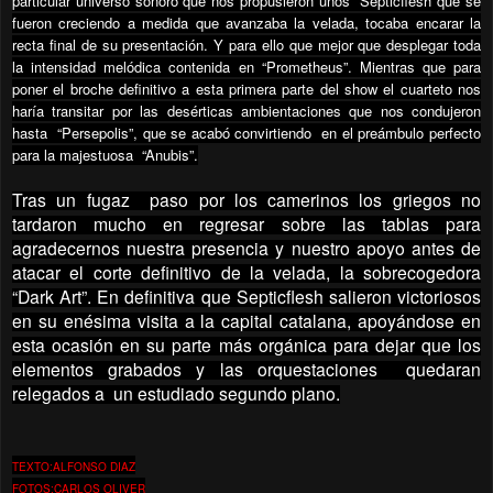
particular universo sonoro que nos propusieron unos
Septicflesh que se
fueron creciendo a medida que avanzaba la velada, tocaba encarar la
recta final de su presentación. Y para ello que mejor que desplegar toda
la intensidad melódica contenida en “Prometheus”. Mientras que para
poner el broche definitivo a esta primera parte del show el cuarteto nos
haría transitar por las desérticas ambientaciones que nos condujeron
hasta
“Persepolis”, que se acabó convirtiendo
en el preámbulo perfecto
para la majestuosa
“Anubis”.
Tras un fugaz paso por los camerinos los griegos no
tardaron mucho en regresar sobre las tablas para
agradecernos nuestra presencia y nuestro apoyo antes de
atacar el corte definitivo de la velada, la sobrecogedora
“Dark Art”. En definitiva que Septicflesh salieron victoriosos
en su enésima visita a la capital catalana, apoyándose en
esta ocasión en su parte más orgánica para dejar que los
elementos grabados y las orquestaciones quedaran
relegados a un estudiado segundo plano.
TEXTO:ALFONSO DIAZ
FOTOS:CARLOS OLIVER