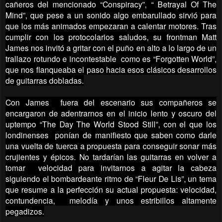
cañeros del mencionado “Conspiracy”, “ Betrayal Of The
Mind”, que pese a un sonido algo embarullado sirvió para
que los más animados empezaran a calentar motores. Tras
cumplir con los protocolarios saludos, su frontman Matt
James nos invitó a gritar con el puño en alto a lo largo de un
trallazo rotundo e incontestable como es “Forgotten World”,
que nos flanqueaba el paso hacia esos clásicos desarrollos
de guitarras dobladas.
Con James fuera del escenario sus compañeros se
encargaron de adentrarnos en el inicio lento y oscuro del
uptempo “The Day The World Stood Still”, con el que los
londinenses ponían de manifiesto que saben como darle
una vuelta de tuerca a propuesta para conseguir sonar más
crujientes y épicos. No tardarían las guitarras en volver a
tomar velocidad para invitarnos a agitar la cabeza
siguiendo el bombardeante ritmo de “Fleur De Lis”, un tema
que resume a la perfección su actual propuesta: velocidad,
contundencia, melodía y unos estribillos altamente
pegadizos.