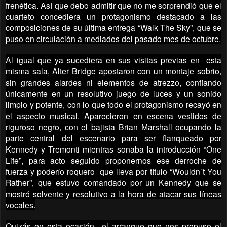
frenética. Así que debo admitir que no me sorprendió que el
cuarteto concediera un protagonismo destacado a las
composiciones de su última entrega “Walk The Sky”, que se
puso en circulación a mediados del pasado mes de octubre.
Al igual que ya sucediera en sus visitas previas en esta
misma sala, Alter Bridge apostaron con un montaje sobrio,
sin grandes alardes ni elementos de atrezzo, confiando
únicamente en un resolutivo juego de luces y un sonido
limpio y potente, con lo que todo el protagonismo recayó en
el aspecto musical. Aparecieron en escena vestidos de
riguroso negro, con el bajista Brian Marshall ocupando la
parte central del escenario para ser flanqueado por
Kennedy y Tremonti mientras sonaba la introducción “One
Life”, para acto seguido proponernos ese derroche de
fuerza y poderío roquero que lleva por título “Wouldn´t You
Rather”, que estuvo comandado por un Kennedy que se
mostró solvente y resolutivo a la hora de atacar sus líneas
vocales.
Quizás en esta ocasión el arranque que nos propuso el