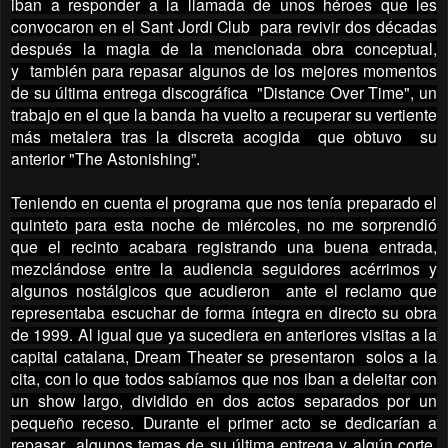
iban a responder a la llamada de unos héroes que les
convocaron en el Sant Jordi Club para revivir dos décadas
después la magia de la mencionada obra conceptual,
y también para repasar algunos de los mejores momentos
de su última entrega discográfica "Distance Over Time", un
trabajo en el que la banda ha vuelto a recuperar su vertiente
más metalera tras la discreta acogida que obtuvo su
anterior "The Astonishing”.
Teniendo en cuenta el programa que nos tenía preparado el
quinteto para esta noche de miércoles, no me sorprendió
que el recinto acabara registrando una buena entrada,
mezclándose entre la audiencia seguidores acérrimos y
algunos nostálgicos que acudieron ante el reclamo que
representaba escuchar de forma íntegra en directo su obra
de 1999. Al igual que ya sucediera en anteriores visitas a la
capital catalana, Dream Theater se presentaron solos a la
cita, con lo que todos sabíamos que nos iban a deleitar con
un show largo, dividido en dos actos separados por un
pequeño receso. Durante el primer acto se dedicarían a
repasar algunos temas de su última entrega y algún corte