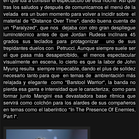
en que iba a consistir el espectáculo de esta noche. Así que
tras los saludos y después de comunicarnos el menú de la
velada era un buen momento para volver a incidir sobre el
material de "Distance Over Time", dando buena cuenta de
un "Paralyzed", que nos dejaba con otro gran despliegue
luminotécnico antes de que Jordan Rudess inclinara 45
grados sus teclados para protagonizar uno de sus
trepidantes duelos con Petrucci. Aunque siempre suele ser
el que pasa más desapercibido, el menos espectacular
visualmente en escena, lo cierto es que la labor de John
Myung resulta siempre impecable, dando el plus de solidez
necesario tanto para que en temas de ambientación más
relajada y elegante como "Barstool Warrior", la banda no
pierda esa garra e intensidad que le caracteriza; como para
formar junto Mangini esa devastadora base rítmica que
servirá como colchón para los alardes de sus compañeros
en temas como el laberíntico "In The Presence Of Enemies,
Part I".