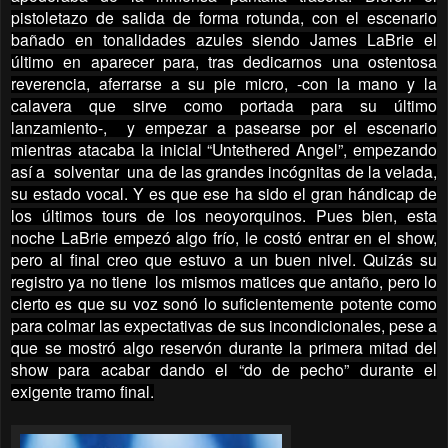
pistoletazo de salida de forma rotunda, con el escenario
bañado en tonalidades azules siendo James LaBrie el
último en aparecer para, tras dedicarnos una ostentosa
reverencia, aferrarse a su pie micro, -con la mano y la
calavera que sirve como portada para su último
lanzamiento-, y empezar a pasearse por el escenario
mientras atacaba la inicial “Untethered Angel”, empezando
así a solventar una de las grandes incógnitas de la velada,
su estado vocal. Y es que ese ha sido el gran hándicap de
los últimos tours de los neoyorquinos. Pues bien, esta
noche LaBrie empezó algo frío, le costó entrar en el show,
pero al final creo que estuvo a un buen nivel. Quizás su
registro ya no tiene los mismos matices que antaño, pero lo
cierto es que su voz sonó lo suficientemente potente como
para colmar las expectativas de sus incondicionales, pese a
que se mostró algo reservón durante la primera mitad del
show para acabar dando el “do de pecho” durante el
exigente tramo final.