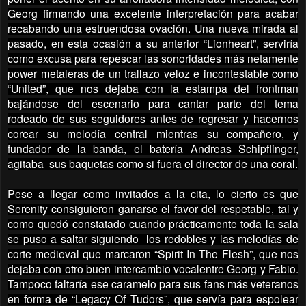
Georg firmando una excelente interpretación para acabar
recabando una estruendosa ovación. Una nueva mirada al
pasado, en esta ocasión a su anterior “Lionheart”, serviría
como excusa para repescar las sonoridades más netamente
power metaleras de un trallazo veloz e incontestable como
“United”, que nos dejaba con la estampa del frontman
bajándose del escenario para cantar parte del tema
rodeado de sus seguidores antes de regresar y hacernos
corear su melodía central mientras su compañero, y
fundador de la banda, el batería Andreas Schipflinger,
agitaba sus baquetas como si fuera el director de una coral.
Pese a llegar como invitados a la cita, lo cierto es que
Serenity consiguieron ganarse el favor del respetable, tal y
como quedó constatado cuando prácticamente toda la sala
se puso a saltar siguiendo los redobles y las melodías de
corte medieval que marcaron “Spirit In The Flesh”, que nos
dejaba con otro buen intercambio vocalentre Georg y Fabio.
Tampoco faltaría ese caramelo para sus fans más veteranos
en forma de “Legacy Of Tudors”, que servía para espolear