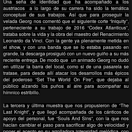
Una seña de identidad que ha acompañado a los
austriacos a lo largo de su carrera ha sido la temática
conceptual de sus trabajos. Así que para proseguir la
velada Georg nos comentó que el siguiente corte “Iniquity”,
perteneciente a su trabajo de 2016 “Codex Atlanticus”,
trataba sobre la vida y la obra del maestro del Renacimiento
Leonardo da Vinci. Con la gente ya plenamente metida en
el show, y con una banda que se lo estaba pasando en
grande, la descarga prosiguió con un nuevo guiño a su más
reciente entrega. De modo que un animado Georg no dudó
en utilizar la barra del local, como si de una pasarela se
tratase, para desde allí atacar los desarrollos más épicos
del poderoso “Set The World On Fire”, que dejaba al
público alzando los puños al aire para acompañar su
hímnico estribillo.
La tercera y última muestra que nos propusieron de “The
Last Knight”, y que llegó acompañada de los cánticos de
apoyo del personal, fue “Souls And Sins”, con la que nos
hacían cambiar el paso para sacrificar algo de velocidad y
poner el acento en su arrolladora intensidad melódica, con