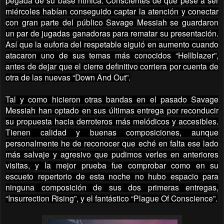
pegada de su base rítmica. Conscientes de que pese a ser
miércoles habían conseguido captar la atención y conectar
con gran parte del público Savage Messiah se guardaron
un par de jugadas ganadoras para rematar su presentación.
Así que la euforia del respetable siguió en aumento cuando
atacaron uno de sus temas más conocidos “Hellblazer”,
antes de dejar que el cierre definitivo corriera por cuenta de
otra de las nuevas “Down And Out”.
Tal y como hicieron otras bandas en el pasado Savage
Messiah han optado en sus últimas entrega por reconducir
su propuesta hacia derroteros más melódicos y accesibles.
Tienen calidad y buenas composiciones, aunque
personalmente he de reconocer que eché en falta ese lado
más salvaje y agresivo que pudimos verles en anteriores
visitas, y la mejor prueba fue comprobar como en su
escueto repertorio de esta noche no hubo espacio para
ninguna composición de sus dos primeras entregas,
“Insurrection Rising”, y el fantástico “Plague Of Conscience”.