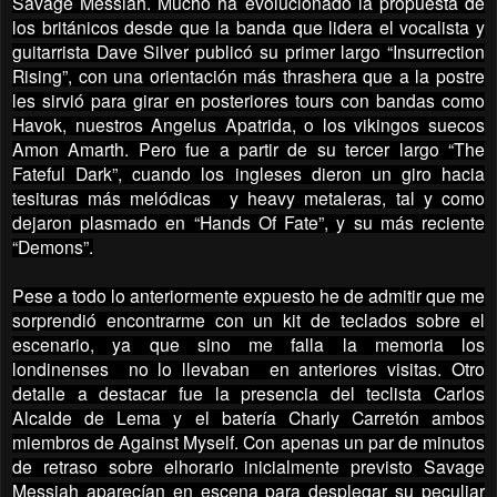
Savage Messiah. Mucho ha evolucionado la propuesta de
los británicos desde que la banda que lidera el vocalista y
guitarrista Dave Silver publicó su primer largo “Insurrection
Rising”, con una orientación más thrashera que a la postre
les sirvió para girar en posteriores tours con bandas como
Havok, nuestros Angelus Apatrida, o los vikingos suecos
Amon Amarth. Pero fue a partir de su tercer largo “The
Fateful Dark”, cuando los ingleses dieron un giro hacia
tesituras más melódicas y heavy metaleras, tal y como
dejaron plasmado en “Hands Of Fate”, y su más reciente
“Demons”.
Pese a todo lo anteriormente expuesto he de admitir que me
sorprendió encontrarme con un kit de teclados sobre el
escenario, ya que sino me falla la memoria los
londinenses no lo llevaban en anteriores visitas. Otro
detalle a destacar fue la presencia del teclista Carlos
Alcalde de Lema y el batería Charly Carretón ambos
miembros de Against Myself. Con apenas un par de minutos
de retraso sobre elhorario inicialmente previsto Savage
Messiah aparecían en escena para desplegar su peculiar