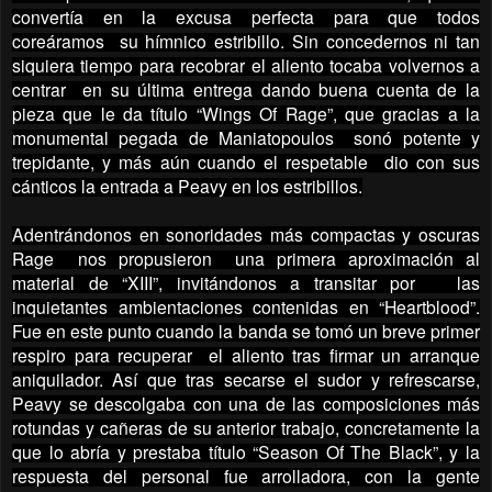
convertía en la excusa perfecta para que todos
coreáramos su hímnico estribillo. Sin concedernos ni tan
siquiera tiempo para recobrar el aliento tocaba volvernos a
centrar en su última entrega dando buena cuenta de la
pieza que le da título “Wings Of Rage”, que gracias a la
monumental pegada de Maniatopoulos sonó potente y
trepidante, y más aún cuando el respetable dio con sus
cánticos la entrada a Peavy en los estribillos.
Adentrándonos en sonoridades más compactas y oscuras
Rage nos propusieron una primera aproximación al
material de “XIII”, invitándonos a transitar por las
inquietantes ambientaciones contenidas en “Heartblood”.
Fue en este punto cuando la banda se tomó un breve primer
respiro para recuperar el aliento tras firmar un arranque
aniquilador. Así que tras secarse el sudor y refrescarse,
Peavy se descolgaba con una de las composiciones más
rotundas y cañeras de su anterior trabajo, concretamente la
que lo abría y prestaba título “Season Of The Black”, y la
respuesta del personal fue arrolladora, con la gente