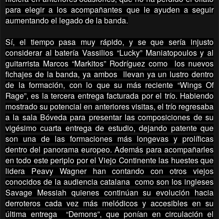
para elegir a los acompañantes que le ayuden a seguir
aumentando el legado de la banda.
Sí, el tiempo pasa muy rápido, y se que sería injusto
considerar al batería Vassilios “Lucky” Maniatopoulos y al
guitarrista Marcos “Markitos” Rodríguez como los nuevos
fichajes de la banda, ya ambos llevan ya un lustro dentro
de la formación, con lo que su más reciente “Wings Of
Rage”, es la tercera entrega facturada por el trío. Habiendo
mostrado su potencial en anteriores visitas, el trío regresaba
a la sala Bóveda para presentar las composiciones de su
vigésimo cuarta entrega de estudio, dejando patente que
son una de las formaciones más longevas y prolíficas
dentro del panorama europeo. Además para acompañarles
en todo este periplo por el Viejo Continente las huestes que
lidera Peavy Wagner han contando con otros viejos
conocidos de la audiencia catalana como son los ingleses
Savage Messiah quienes continúan su evolución hacia
derroteros cada vez más melódicos y accesibles en su
última entrega “Demons”, que ponían en circulación el