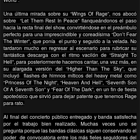
Una última mirada sobre su “Wings Of Rage”, nos abocó
sobre “Let Them Rest In Peace” flanqueándonos el paso
hacia la recta final del show, convirtiéndose en el preámbulo
perfecto para una imprescindible y coreadísima “Don’t Fear
The Winter”, que ponía el punto y seguido a la velada. No
tardaron mucho en regresar al escenario para rubricar su
fantástica descarga con el ritmo vacilón de “Straight To
Hell”, para posteriormente hacernos cantar, una vez más, en
su alargada versión del “Higher Than The Sky”, que
incluyó flashes de himnos míticos del heavy metal como
“Princess Of The Night”, “Heaven And Hell”, “Seventh Son
Of A Seventh Son” y “Fear Of The Dark”, en un fin de fiesta
apoteósico que sirvió para dejar patente que tenemos Rage
para rato.
Al final del concierto público entregado y banda satisfecha
por el trabajo bien realizado. Muchas veces uno se
pregunta porque las bandas clásicas siguen conservando el
poder
de convocatoria entre los más fieles seguidores del