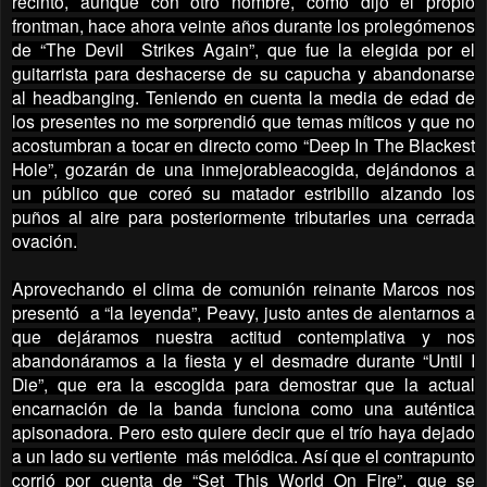
recinto, aunque con otro nombre, como dijo el propio
frontman, hace ahora veinte años durante los prolegómenos
de “The Devil Strikes Again”, que fue la elegida por el
guitarrista para deshacerse de su capucha y abandonarse
al headbanging. Teniendo en cuenta la media de edad de
los presentes no me sorprendió que temas míticos y que no
acostumbran a tocar en directo como “Deep In The Blackest
Hole”, gozarán de una inmejorableacogida, dejándonos a
un público que coreó su matador estribillo alzando los
puños al aire para posteriormente tributarles una cerrada
ovación.
Aprovechando el clima de comunión reinante Marcos nos
presentó a “la leyenda”, Peavy, justo antes de alentarnos a
que dejáramos nuestra actitud contemplativa y nos
abandonáramos a la fiesta y el desmadre durante “Until I
Die”, que era la escogida para demostrar que la actual
encarnación de la banda funciona como una auténtica
apisonadora. Pero esto quiere decir que el trío haya dejado
a un lado su vertiente más melódica. Así que el contrapunto
corrió por cuenta de “Set This World On Fire”, que se