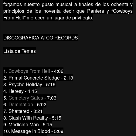
forjamos nuestro gusto musical a finales de los ochenta y
principios de los noventa decir que Pantera y “Cowboys
From Hell” merecen un lugar de privilegio.
DISCOGRAFICA:ATCO RECORDS
Lista de Temas
1.
Cowboys From Hell
- 4:06
2. Primal Concrete Sledge - 2:13
3. Psycho Holiday - 5:19
4. Heresy - 4:45
5.
Cemetery Gates
- 7:03
6.
Domination
- 5:02
7. Shattered - 3:21
8. Clash With Reality - 5:15
9. Medicine Man - 5:15
10. Message In Blood - 5:09