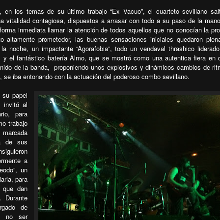
 en los temas de su último trabajo “Ex Vacuo”, el cuarteto sevillano sal
 vitalidad contagiosa, dispuestos a arrasar con todo a su paso de la man
 forma inmediata llamar la atención de todos aquellos que no conocían la pr
to altamente prometedor, las buenas sensaciones iniciales quedaron ple
e la noche, un impactante “Agorafobia”, todo un vendaval thrashico liderado
l y el fantástico batería Almo, que se mostró como una autentica fiera en d
nido de la banda,
proponiendo unos explosivos y dinámicos cambios de ri
o, se iba entonando con la actuación del poderoso combo sevillano.
 su papel
invitó al
rio, para
o trabajo
marcada
ra de sus
nsiguieron
iormente a
eodo”, un
aria, para
s que dan
. Durante
argado
de
a no ser