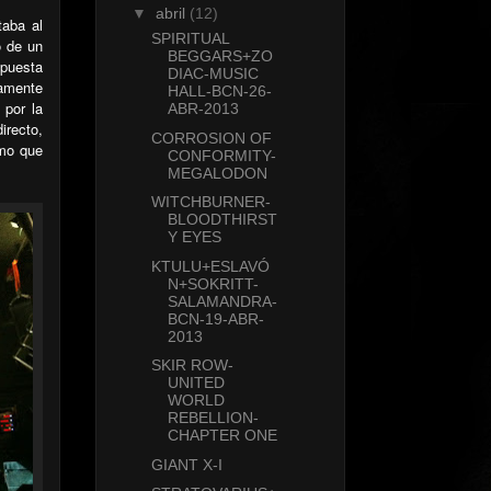
▼
abril
(12)
taba al
SPIRITUAL
o de un
BEGGARS+ZO
opuesta
DIAC-MUSIC
namente
HALL-BCN-26-
 por la
ABR-2013
irecto,
CORROSION OF
tmo que
CONFORMITY-
MEGALODON
WITCHBURNER-
BLOODTHIRST
Y EYES
KTULU+ESLAVÓ
N+SOKRITT-
SALAMANDRA-
BCN-19-ABR-
2013
SKIR ROW-
UNITED
WORLD
REBELLION-
CHAPTER ONE
GIANT X-I