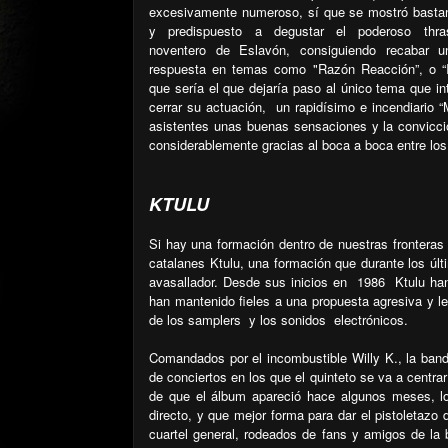
excesivamente numeroso, sí que se mostró bastan
y predispuesto a degustar el poderoso thra
noventero de Eslavón, consiguiendo recabar 
respuesta en temas como "Razón Reacción”, o “
que sería el que dejaría paso al único tema que int
cerrar su actuación,
un rapidísimo e incendiario 
asistentes unas buenas sensaciones y la convicc
considerablemente gracias al boca a boca entre los
KTULU
Si hay una formación dentro de nuestras fronteras
catalanes Ktulu, una formación que durante los úl
avasallador.
Desde sus inicios en
1986
Ktulu ha
han mantenido fieles a una propuesta agresiva y let
de los samplers
y los sonidos
electrónicos.
Comandados por el incombustible Willy K., la banda
de conciertos en los que el quinteto se va a centra
de que el álbum apareció hace algunos meses, lo
directo, y que mejor forma para dar el pistoletazo 
cuartel general, rodeados de fans y amigos de la