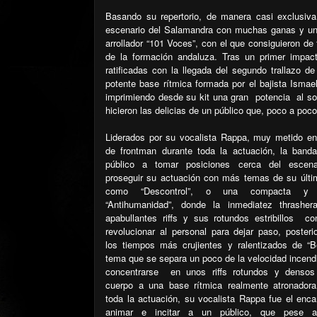
Basando su repertorio, de manera casi exclusiva,
escenario del Salamandra con muchas ganas y una
arrollador “101 Voces”, con el que consiguieron de
de la formación andaluza. Tras un primer impac
ratificadas con la llegada del segundo trallazo d
potente base rítmica formada por el bajista Ismae
imprimiendo desde su kit una gran
potencia al so
hicieron las delicias de un público que, poco a poc
Liderados por su vocalista Rappa, muy metido en
de frontman durante toda la actuación, la banda 
público a tomar posiciones cerca del escena
proseguir su actuación con más temas de su últim
como “Descontrol”, o una compacta y 
“Antihumanidad”, donde la inmediatez thrashe
apabullantes riffs y sus rotundos estribillos
co
revolucionar al personal para dejar paso, poster
los tiempos más crujientes y ralentizados de “B
tema que se separa un poco de la velocidad incendi
concentrarse
en unos riffs rotundos y denso
cuerpo a una base rítmica realmente atronadora
toda la actuación, su vocalista Rappa fue el enc
animar e incitar a un público, que pese 