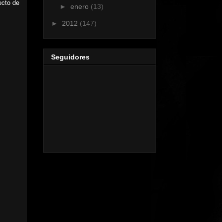
ecto de
►
enero
(13)
►
2012
(147)
Seguidores