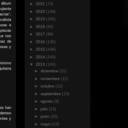
 álbum
►
2021
(73)
ujiente
►
2020
(149)
acías”,
calista
►
2019
(105)
uras e
►
2018
(93)
 piezas
►
2017
(98)
que nos
apaz de
►
2016
(135)
gosas y
►
2015
(146)
►
2014
(140)
próximo
▼
2013
(143)
uitarra
►
diciembre
(11)
►
noviembre
(11)
►
octubre
(12)
►
septiembre
(13)
►
agosto
(9)
dos han
►
julio
(13)
oderoso
►
junio
(10)
entes y
►
mayo
(13)