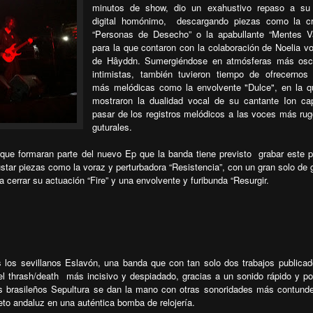
minutos de show, dio un exahustivo repaso a su
digital homónimo,
descargando piezas como la cr
“Personas de Desecho” o la apabullante “Mentes V
para la que contaron con la colaboración de Noelia vo
de Hâyddn. Sumergiéndose en atmósferas más osc
intimistas, también tuvieron tiempo de ofrecernos
más melódicas como la envolvente "Dulce", en la 
mostraron la dualidad vocal de su cantante Ion c
pasar de los registros melódicos a las voces más ru
guturales.
que formaran parte del nuevo Ep que la banda tiene previsto
grabar este 
tar piezas como la voraz y perturbadora “Resistencia”, con un gran solo de g
 cerrar su actuación “Fire” y una envolvente y furibunda “Resurgir.
s los sevillanos Eslavón, una banda que con tan solo dos trabajos publica
el thrash/death
más incisivo y despiadado, gracias a un sonido rápido y p
os brasileños Sepultura se dan la mano con otras sonoridades más contund
eto andaluz en una auténtica bomba de relojería.