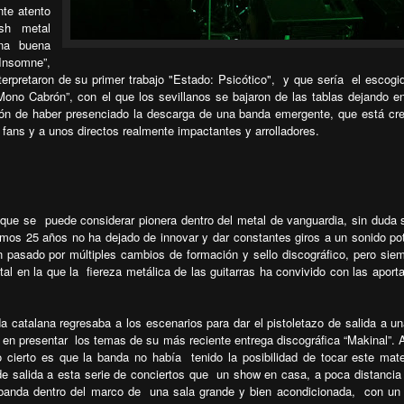
te atento
sh metal
una buena
Insomne”,
erpretaron de su primer trabajo "Estado: Psicótico",
y que sería
el escogi
“Mono Cabrón”, con el que los sevillanos se bajaron de las tablas dejando en
ión de haber presenciado la descarga de una banda emergente, que está cr
 fans y a unos directos realmente impactantes y arrolladores.
 que se
puede considerar pionera dentro del metal de vanguardia, sin duda 
timos 25 años no ha dejado de innovar y dar constantes giros a un sonido po
n pasado por múltiples cambios de formación y sello discográfico, pero sie
al en la que la
fiereza metálica de las guitarras ha convivido con las aport
 catalana regresaba a los escenarios para dar el pistoletazo de salida a un
r en presentar
los temas de su más reciente entrega discográfica “Makinal”. 
 cierto es que la banda no había
tenido la posibilidad de tocar este mate
de salida a esta serie de conciertos que
un show en casa, a poca distancia
 banda dentro del marco de una sala grande y bien acondicionada,
con un