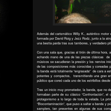
Además del carismático Willy K., auténtico motor e
formada por David Roig y Jezz Rodz, junto a la atron
una bestia parda tras sus tambores, y verdadero pil
Con una sala que, gracias al tirón de última hora,
echando mano de una de las piezas clásicas
de 
músicos se sacudieran la presión y los nervios in
de las composiciones más conocidas y coreadas po
la banda está totalmente “engrasada”
de cara a es
potentes y compactos,
transmitiendo una gran en
público que coreó cada uno de los estribillos desd
Tras un inicio muy prometedor, la banda, que no d
formaban parte de su clásico “Confrontación”, el
protagonismo a lo largo de toda la velada. La pri
“Biocontaminación”, que puso a saltar a banda y públ
samplers, tan presentes en algunas de sus compo