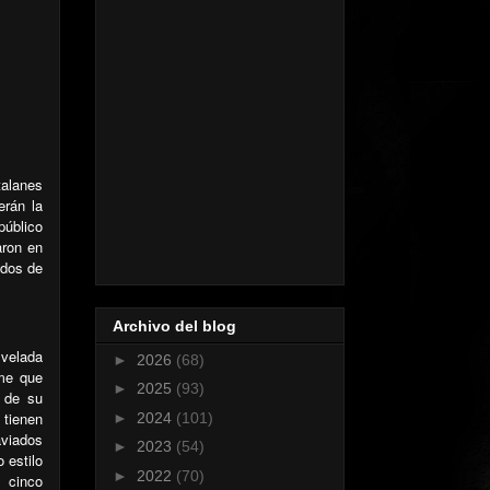
talanes
erán la
público
aron
en
ados de
Archivo del blog
a velada
►
2026
(68)
sme que
►
2025
(93)
 de su
tienen
►
2024
(101)
aviados
►
2023
(54)
 estilo
►
2022
(70)
y cinco