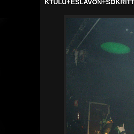
KTULU+ESLAVÓN+SOKRITT