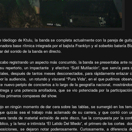
 ideólogo de Ktulu, la banda se completa actualmente con la pareja de guita
adora base rítmica integrada por el bajista Franklyn y el soberbio batería Bla
ar del sonido de la banda en directo.
 acabo registrando un aspecto más concurrido, la banda se presentaba ante n
su repertorio, un impactante
y efectivo “Sutil Mutilación”, que servía para 
iciales, después de tantos meses desconectados, para rápidamente enlazar 
r la audiencia,
un rotundo y visceral "Pura Vida”, en el que pudimos obser
te nuevo periplo de conciertos a lo largo de la geografía nacional, mostránd
trega y una potencia arrolladora, que se vio potenciada por la participació
e los primeros compases del show.
ejo en ningún momento de dar cera sobre las tablas, se sumergió en los te
 que quizás sea el trabajo más aclamado de su carrera, y que contó con u
mera tanda de material extraído de este disco, fue la compuesta por la con
ico, y la feroz e intimista “El Latido Del Miedo”, el primero de los cortes
do
siciones, se dejaron notar poderosamente. Curiosamente, a diferencia d