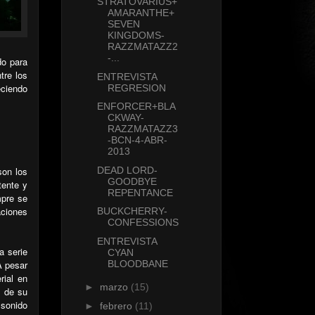
STRATOVARIUS+
AMARANTHE+
SEVEN
KINGDOMS-
RAZZMATAZZ2
-...
do para
tre los
ENTREVISTA
eciendo
REGRESION
ENFORCER+BLA
CKWAY-
RAZZMATAZZ3
-BCN-4-ABR-
2013
son los
DEAD LORD-
GOODBYE
tente y
REPENTANCE
mpre se
aciones
BUCKCHERRY-
CONFESSIONS
ENTREVISTA
a serie
CYAN
A pesar
BLOODBANE
rial en
►
marzo
(15)
de su
 sonido
►
febrero
(11)