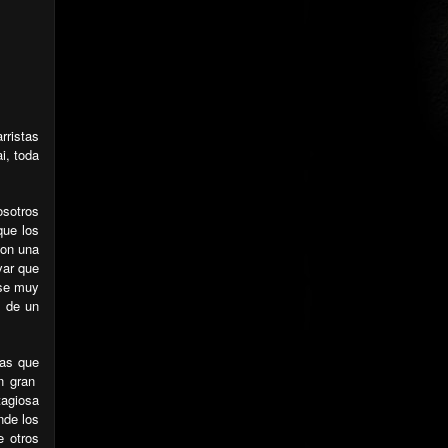
rristas
i, toda
osotros
que los
con una
var que
ose muy
n de un
mas que
n gran
tagiosa
nde los
e otros