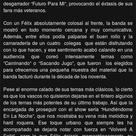
desgarrador “Futuro Para Mi”, provocando el éxtasis de sus
fans más veteranos.
Con un Félix absolutamente colosal al frente, la banda se
mostró en todo momento cercana y muy comunicativa.
Además, entre ellos podía palparse el buen rollo y la
camaradería de un cuatro
colegas
que están disfrutando
con lo que hacen, y ese sentimiento acabó calando en una
audiencia que coreó intensamente temas como
”Caminando” o “Sacando Jugo”, que fueron
los elegidos
para ofrecernos una pequeña muestra del material que la
banda facturó durante la década de los noventa.
Pese al enorme calado de sus temas más clásicos, lo cierto
es que los vascos no quisieron dejarse en el tintero algunos
de los temas más potentes de su último trabajo. Así que la
encargada de proseguir con el show sería “Hundiéndome
En La Noche”, que nos mostraba su vena más melódica y
hard roquera. Ese toque urbano que siempre les ha
acompañado se dejaría notar con fuerza en “Volveré A
Salir”, -para la que Félix dejaría, momentáneamente, su