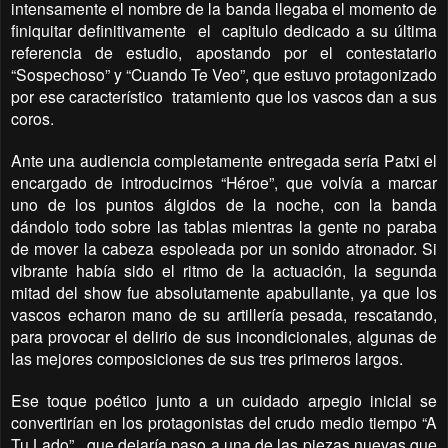
intensamente el nombre de la banda llegaba el momento de
finiquitar definitivamente
el
capitulo dedicado a su última
referencia de estudio, apostando por el contestatario
“Sospechoso” y “Cuando Te Veo”, que estuvo protagonizado
por ese característico
tratamiento que los vascos dan a sus
coros.
Ante una audiencia completamente entregada sería Patxi el
encargado de introducirnos “Héroe”, que volvía a marcar
uno de los puntos álgidos de la noche, con la banda
dándolo todo sobre las tablas mientras la gente no paraba
de mover la cabeza espoleada por un sonido atronador. Si
vibrante había sido el ritmo de la actuación, la segunda
mitad del show fue absolutamente apabullante, ya que los
vascos echaron mano de su artillería pesada, rescatando,
para provocar el delirio de sus incondicionales, algunas de
las mejores composiciones de sus tres primeros largos.
Ese toque poético junto a un cuidado arpegio inicial se
convertirían en los protagonistas del crudo medio tiempo “A
Tu Lado”,
que dejaría paso a una de las piezas nuevas que