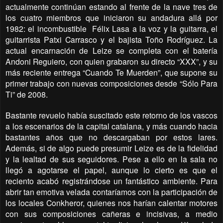
actualmente continúan estando al frente de la nave tres de
los cuatro miembros que iniciaron su andadura allá por
1982: el incombustible
Félix Lasa a la voz y la guitarra, el
guitarrista Patxi Carrasco y el bajista Toño Rodríguez. La
actual encarnación de Leize se completa con el batería
Andoni Reguiero, con quien grabaron su directo “XXX”, y su
más reciente entrega “Cuando Te Muerden”, que supone su
primer trabajo con nuevas composiciones desde “Sólo Para
Ti” de 2008.
Bastante revuelo había suscitado este retorno de los vascos
a los escenarios de la capital catalana, y más cuando hacia
bastantes años que no descargaban por estos lares.
Además, si de algo puede presumir Leize es de la fidelidad
y la lealtad de sus seguidores. Pese a ello en la sala no
llegó a agotarse el papel, aunque lo cierto es que el
reciento acabó registrándose un fantástico ambiente. Para
abrir tan emotiva velada contaríamos con la participación de
los locales Conkheror, quienes nos harían calentar motores
con sus composiciones cañeras e incisivas, a medio