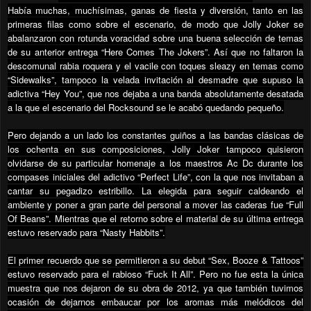
Había muchas, muchísimas, ganas de fiesta y diversión, tanto en las
primeras filas como sobre el escenario, de modo que Jolly Joker se
abalanzaron con rotunda voracidad sobre una buena selección de temas
de su anterior entrega “Here Comes The Jokers”. Así que no faltaron la
descomunal rabia roquera y el vacile con toques sleazy en temas como
“Sidewalks”, tampoco la velada invitación al desmadre que supuso la
adictiva “Hey You”, que nos dejaba a una banda absolutamente desatada
a la que el escenario del Rocksound se le acabó quedando pequeño.
Pero dejando a un lado los constantes guiños a las bandas clásicas de
los ochenta en sus composiciones, Jolly Joker tampoco quisieron
olvidarse de su particular homenaje a los maestros Ac Dc durante los
compases iniciales del adictivo “Perfect Life”, con la que nos invitaban a
cantar su pegadizo estribillo. La elegida para seguir caldeando el
ambiente y poner a gran parte del personal a mover las caderas fue “Full
Of Beans”. Mientras que el retorno sobre el material de su última entrega
estuvo reservado para “Nasty Habbits”.
El primer recuerdo que se permitieron a su debut “Sex, Booze & Tattoos”
estuvo reservado para el rabioso “Fuck It All”. Pero no fue esta la única
muestra que nos dejaron de su obra de 2012, ya que también tuvimos
ocasión de dejarnos embaucar por los aromas más melódicos del