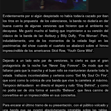
Evidentemente por si algún despistado no había todavía cazado por iban
los tiros en la propuesta
de los valencianos, la banda no dudaría en dar
buena cuenta de algunas versiones que hicieron que el ambiente no
decayese. Me gustó mucho el feeling que imprimieron a su versión del
clásico de la banda de Ian Astbury y Billy Duffy, “Fire Woman”. Pero,
indudablemente, uno de los momentos de la velada llegó en las
postrimerías del show cuando el cuarteto se abalanzó sobre el himno
imprescindible de los americanos Skid Row, “Youth Gone Wild”.
Dejando a un lado este par de versiones, lo cierto es que el gran
protagonista de la noche fue “Never Say Forever”. De modo que no
faltaron para que la marcha y el buen rollo se mantuvieran durante toda la
velada
trallazos incontestables y certeros como “Set My Soul On Fire”,
que sonó como la crónica de una banda que vive la carretera al máximo.
Tampoco defraudaron
en directo el áspero y rudo “Stay Behind”, y como
no podía ser de otra forma el sencillo “Believe”, que lleva camino de
convertirse en un imprescindible en sus conciertos.
Para encarar el último tramo de su presentación, con el público volcado y
una banda que se mostró absolutamente intratable sobre las tablas,