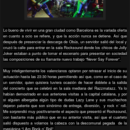
Lo bueno de vivir en una gran ciudad como Barcelona es la variada oferta
en cuanto a ocio se refiere, y que la acción nunca se detiene. Así que
después de presenciar la descarga de Obús, un servidor salió del local y
cruzó la calle para entrar en la sala Rocksound donde los chicos de Jolly
Joker estaban a punto de tomar el escenario para presentar en sociedad
las composiciones de su flamante nuevo trabajo “Never Say Forever”.
Muy inteligentemente los valencianos optaron por retrasar el inicio de su
actuación hasta las 23:30 horas permitiendo así que, como en el caso de
un servidor, quien quisiera tuviera ocasión de hacer doblete a la salida
del concierto que se celebró en la sala mediana del Razzmatazz. Ya lo
habían demostrado en sus anteriores visitas a la capital catalana, y por
si alguien albergaba algún tipo de dudas Lazy Lane y sus muchachos
dejaron patente que son sinónimo de entrega, diversión,
y rock n´ roll.
Me sorprendió muy positivamente el aspecto que presentó el Rocksound,
con bastante más público que en su anterior visita, así que el cuarteto
salió dispuesto a volarnos la cabeza con la descomunal pegada
de la
mesiánica “I Am Rock n’ Roll”.