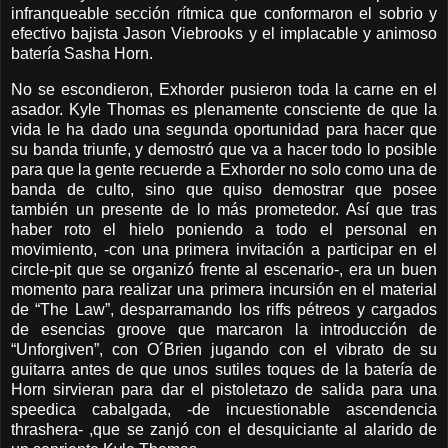
infranqueable sección rítmica que conformaron el sobrio y
efectivo bajista Jason Viebrooks y el implacable y animoso
batería Sasha Horn.
No se escondieron, Exhorder pusieron toda la carne en el
asador. Kyle Thomas es plenamente consciente de que la
vida le ha dado una segunda oportunidad para hacer que
su banda triunfe, y demostró que va a hacer todo lo posible
para que la gente recuerde a Exhorder no solo como una de
banda de culto, sino que quiso demostrar que posee
también un presente de lo más prometedor. Así que tras
haber roto el hielo poniendo a todo el personal en
movimiento, -con una primera invitación a participar en el
circle-pit que se organizó frente al escenario-, era un buen
momento para realizar una primera incursión en el material
de “The Law”, desparramando los riffs pétreos y cargados
de esencias groove que marcaron la introducción de
“Unforgiven”, con O´Brien jugando con el vibrato de su
guitarra antes de que unos sutiles toques de la batería de
Horn sirvieran para dar el pistoletazo de salida para una
speedica cabalgada, -de incuestionable ascendencia
thrashera- ,que se zanjó con el desquiciante al alarido de