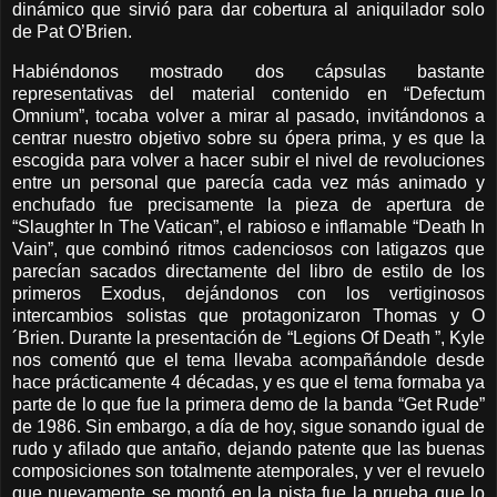
dinámico que sirvió para dar cobertura al aniquilador solo
de Pat O’Brien.
Habiéndonos mostrado dos cápsulas bastante
representativas del material contenido en “Defectum
Omnium”, tocaba volver a mirar al pasado, invitándonos a
centrar nuestro objetivo sobre su ópera prima, y es que la
escogida para volver a hacer subir el nivel de revoluciones
entre un personal que parecía cada vez más animado y
enchufado fue precisamente la pieza de apertura de
“Slaughter In The Vatican”, el rabioso e inflamable “Death In
Vain”, que combinó ritmos cadenciosos con latigazos que
parecían sacados directamente del libro de estilo de los
primeros Exodus, dejándonos con los vertiginosos
intercambios solistas que protagonizaron Thomas y O
´Brien. Durante la presentación de “Legions Of Death ”, Kyle
nos comentó que el tema llevaba acompañándole desde
hace prácticamente 4 décadas, y es que el tema formaba ya
parte de lo que fue la primera demo de la banda “Get Rude”
de 1986. Sin embargo, a día de hoy, sigue sonando igual de
rudo y afilado que antaño, dejando patente que las buenas
composiciones son totalmente atemporales, y ver el revuelo
que nuevamente se montó en la pista fue la prueba que lo