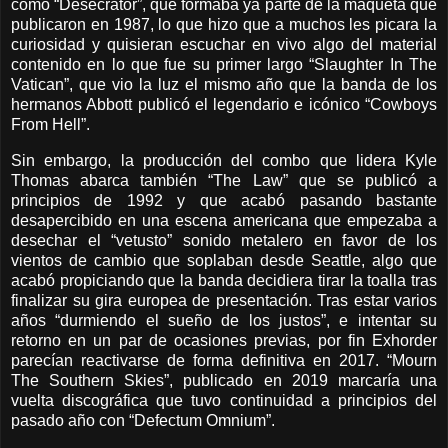
como “Desecrator”, que formaba ya parte de la maqueta que
publicaron en 1987, lo que hizo que a muchos les picara la
curiosidad y quisieran escuchar en vivo algo del material
contenido en lo que fue su primer largo “Slaughter In The
Vatican”, que vio la luz el mismo año que la banda de los
hermanos Abbott publicó el legendario e icónico “Cowboys
From Hell”.
Sin embargo, la producción del combo que lidera Kyle
Thomas abarca también “The Law” que se publicó a
principios de 1992 y que acabó pasando bastante
desapercibido en una escena americana que empezaba a
desechar el “vetusto” sonido metalero en favor de los
vientos de cambio que soplaban desde Seattle, algo que
acabó propiciando que la banda decidiera tirar la toalla tras
finalizar su gira europea de presentación. Tras estar varios
años “durmiendo el sueño de los justos”, e intentar su
retorno en un par de ocasiones previas, por fin Exhorder
parecían reactivarse de forma definitiva en 2017. “Mourn
The Southern Skies”, publicado en 2019 marcaría una
vuelta discográfica que tuvo continuidad a principios del
pasado año con “Defectum Omnium”.