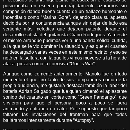
posicionaba en escena para rápidamente azorarnos sin
compasión dando buena cuenta de un trallazo humeante e
incendiario como “Marina Gore”, dejando clara su apuesta
decidida por la contundencia aunque sin dejar de lado esa
vertiente más melódica que dejaron patente durante el
desarrollo solista del guitarrista Ciano Rodrigues. Ya desde
el mismo arranque pudimos ver a una banda sólida, curtida,
a la que se le vio dominar la situación, y es que el cuarteto
ha descargado varías veces en este mismo recinto, y eso se
notó en la soltura con la que les vimos moverse a la hora de
atacar piezas como la corrosiva “God’ s War”.
Aunque como comenté anteriormente, Manolo fue en todo
momento el que tiró tanto de sus compañeros como de la
propia audiencia, me gustaría destacar también la labor del
batería Adrian Salgado que fue quien cimentó el aplastante
sonido del cuarteto en cortes como “Green Fandango”, que
sirvieron para que el personal poco a poco se fuera
animando y entrando en calor. Por supuesto que tampoco
faltaron las invitaciones del frontman para que todos
bailáramos intensamente durante “Autopsy”.