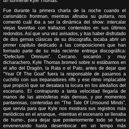
un sonriente Kyle Thomas.
Fue durante la primera charla de la noche cuando el
carismático frontman, mientras afinaba su guitarra, nos
comentó cuál iba a ser la dinámica del show: intercalar
viejas favoritas con trallazos contenidos en sus últimos
redondos. Así que una vez avisados, y tras haber disfrutado
de dos gemas clásicas de su discografía, tocaba abrir un
primer capítulo dedicado a las composiciones que han
formado parte de su más reciente entrega discográfica:
“Defectum Omnium”. Cercano, socarrón y muy
dicharachero, Kyle Thomas bromeó sobre si estábamos en
el año del Dragón, la Rata o el Pato, antes de dejar que
“Year Of The Goat” fuera la responsable de pasarnos a
cuchillo con sus trepanadores riffs y ese ritmo implacable
que propició que se desatara la locura en los aledaños del
escenario. El contrapunto a tanta velocidad llegaría de
manos de las atmósferas más densas, y por momentos
pantanosas, contenidas en “The Tale Of Unsound Minds”,
que servía para que Kyle nos mostrara sus registros más
melódicos en el arranque, -mientras el escenario se llenaba
de humo-, para dejar que posteriormente todo se fuera
envenenando hasta desembocar en un tempo más