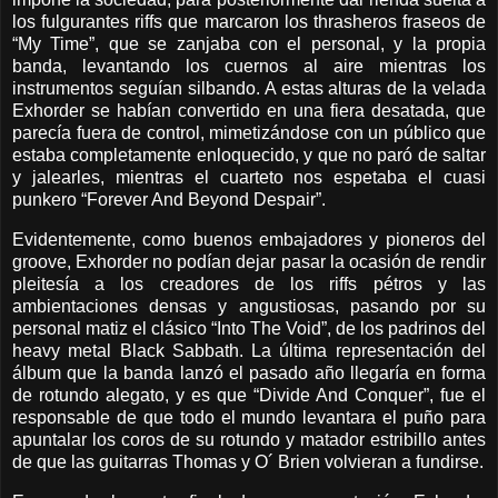
los fulgurantes riffs que marcaron los thrasheros fraseos de
“My Time”, que se zanjaba con el personal, y la propia
banda, levantando los cuernos al aire mientras los
instrumentos seguían silbando. A estas alturas de la velada
Exhorder se habían convertido en una fiera desatada, que
parecía fuera de control, mimetizándose con un público que
estaba completamente enloquecido, y que no paró de saltar
y jalearles, mientras el cuarteto nos espetaba el cuasi
punkero “Forever And Beyond Despair”.
Evidentemente, como buenos embajadores y pioneros del
groove, Exhorder no podían dejar pasar la ocasión de rendir
pleitesía a los creadores de los riffs pétros y las
ambientaciones densas y angustiosas, pasando por su
personal matiz el clásico “Into The Void”, de los padrinos del
heavy metal Black Sabbath. La última representación del
álbum que la banda lanzó el pasado año llegaría en forma
de rotundo alegato, y es que “Divide And Conquer”, fue el
responsable de que todo el mundo levantara el puño para
apuntalar los coros de su rotundo y matador estribillo antes
de que las guitarras Thomas y O´ Brien volvieran a fundirse.