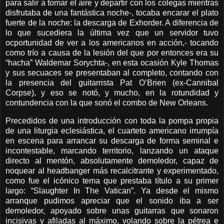
para salir a tomar el aire y departir con los colegas mientras
disfrutaba de una fantástica noche-, tocaba encarar el plato
fuerte de la noche: la descarga de Exhorder. A diferencia de
lo que sucediera la última vez que un servidor tuvo
ocportunidad de ver a los americanos en acción,- tocando
como trío a causa de la lesión del que por entonces era su
“hacha” Waldemar Sorychta-, en esta ocasión Kyle Thomas
y sus secuaces se presentaban al completo, contando con
la presencia del guitarrista Pat O’Brien (ex-Cannibal
Corpse), y eso se notó, y mucho, en la rotundidad y
contundencia con la que sonó el combo de New Orleans.
Precedidos de una introducción con toda la pompa propia
de una liturgia eclesiástica, el cuarteto americano irrumpía
en escena para arrancar su descarga de forma seminal e
incontestable, marcando territorio, lanzando un ataque
directo al mentón, absolutamente demoledor, capaz de
noquear al headbanger más recalcitrante y experimentado,
como fue el icónico tema que prestaba título a su primer
largo: “Slaughter In The Vatican”. Ya desde el mismo
arranque pudimos apreciar que el sonido iba a ser
demoledor, apoyado sobre unas guitarras que sonaron
incisivas y afiladas al máximo, volando sobre la pétrea e