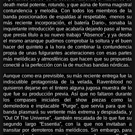
death metal potente, rotundo, y que aúna de forma magistral
contundencia y melodía. Con todos los miembros de la
banda posicionados de espaldas al respetable, -menos su
más reciente incorporación, el batería Dario-, sonaba la
inquietante introducción que acabaría dejando paso al tema
que presta título a su nuevo trabajo “Absence”, y ya desde
el mismo arranque pudimos comprobar la soltura y el buen
hacer del quinteto a la hora de combinar la contundencia
propia de unas fulgurantes aceleraciones con esas partes
más melódicas y atmosféricas que hacen que su propuesta
conecté a la perfección con la de muchas bandas nórdicas.
Aunque como era previsible, su más reciente entrega fue la
indiscutible protagonista de la velada, Ravenblood no
quisieron dejarse en el tintero alguna jugosa muestra de lo
que fue su producción previa. Así que no faltaron durante
los compases iniciales del show piezas como la
demoledora e implacable “Purge”, que servía para que la
banda plasmará su vertiente más extrema y despiadada, y
“Out Of The Universe”, -también rescatada de lo que fue su
segundo largo “Essentia”, con la que nos invitaban a
transitar por derroteros más melódicos. Sin embargo, para