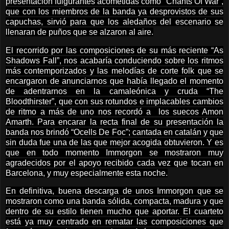
presentación fulgurantes acometidas como “Chants Of War”,
que con los miembros de la banda ya desprovistos de sus
capuchas, sirvió para que los aledaños del escenario se
llenaran de puños que se alzaron al aire.
El recorrido por las composiciones de su más reciente “As
Shadows Fall”, nos acabaría conduciendo sobre los ritmos
más contemporizados y las melodías de corte folk que se
encargaron de anunciarnos que había llegado el momento
de adentrarnos en la camaleónica y cruda “The
Bloodthirster”, que con sus rotundos e implacables cambios
de ritmo a más de uno nos recordó a los suecos Amon
Amarth. Para encarar la recta final de su presentación la
banda nos brindó “Ocells De Foc”; cantada en catalán y que
sin duda fue una de las que mejor acogida obtuvieron. Y es
que en todo momento Immorgon se mostraron muy
agradecidos por el apoyo recibido cada vez que tocan en
Barcelona, y muy especialmente esta noche.
En definitiva, buena descarga de unos Immorgon que se
mostraron como una banda sólida, compacta, madura y que
dentro de su estilo tienen mucho que aportar. El cuarteto
está ya muy centrado en rematar las composiciones que