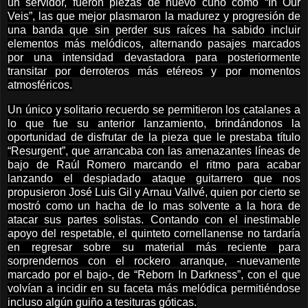
un servidor, fueron piezas de nuevo cuño como “In Our
Veis”, las que mejor plasmaron la madurez y progresión de
una banda que sin perder sus raíces ha sabido incluir
elementos más melódicos, alternando pasajes marcados
por una intensidad devastadora para posteriormente
transitar por derroteros más etéreos y por momentos
atmosféricos.
Un único y solitario recuerdo se permitieron los catalanes a
lo que fue su anterior lanzamiento, brindándonos la
oportunidad de disfrutar de la pieza que le prestaba título
“Resurgent”, que arrancaba con las amenazantes líneas de
bajo de Raúl Romero marcando el ritmo para acabar
lanzando el despiadado ataque guitarrero que nos
propusieron José Luis Gil y Arnau Vallvé, quien por cierto se
mostró como un hacha de lo mas solvente a la hora de
atacar sus partes solistas. Contando con el inestimable
apoyo del respetable, el quinteto cornellanense no tardaría
en regresar sobre su material más reciente para
sorprendernos con el rockero arranque, -nuevamente
marcado por el bajo-, de “Reborn In Darkness”, con el que
volvían a incidir en su faceta más melódica permitiéndose
incluso algún guiño a tesituras góticas.