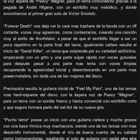
la voz áspera de "Peavy" Wagner, para un tema contundente gracias a la
pegada de André Hilgens, con un estribillo muy melódico, y donde
encontramos el primer gran solo de Víctor Smolski.
"Forever Death" nos deja ver la cara mas trashera de la banda con un riff
cortante, voces muy agresivas, coros contestaríos, creando una canciõn
muy al estilo de Annihilator, a pesar de que el estribillo llegar a ser un
poco repetitivo en la parte final del tema, igualmente cañero resulta el
inicio de "Serial Killer", un tema que sorprende por su variedad estilística,
empezando con un grito y una parte súper rápida con voces guturales
para después pasar a una parte mas lenta con voces limpias
recuperando la agresividad inicial y desembocando en una parte mas
power-metalera, sin duda una de las mejores del disco.
Preciosista resulta la guitarra inicial de "Feel My Pain", uno de los temas
mas hard-roqueros del disco, con la áspera voz de Peavy "Wagner",
para un tema con un sonido fresco y hasta comercial con estribillo corto
y que seguro formara parte del set-list de su nueva gira.
"Pscho terror" posee un inicio con una guitarra cañera y mucho groove
con una base rítmica muy machacona, siendo uno de los temas con mas
desarrollo instrumental, donde el trío da buena cuenta de su calidad
como instrumentistas, resaltando el solo de guitarra con pedal wha wha