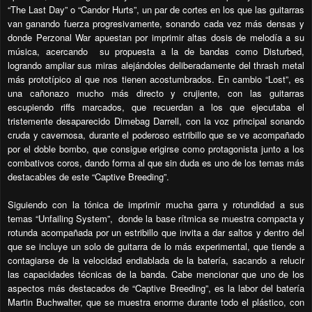
“The Last Day” o “Candor Hurts”, un par de cortes en los que las guitarras
van ganando fuerza progresivamente, sonando cada vez más densas y
donde Perzonal War apuestan por imprimir altas dosis de melodía a su
música, acercando su propuesta a la de bandas como Disturbed,
logrando ampliar sus miras alejándoles deliberadamente del thrash metal
más prototípico al que nos tienen acostumbrados. En cambio “Lost”, es
una cañonazo mucho más directo y crujiente, con las guitarras
escupiendo riffs marcados, que recuerdan a los que ejecutaba el
tristemente desaparecido Dimebag Darrell, con la voz principal sonando
cruda y cavernosa, durante el poderoso estribillo que se ve acompañado
por el doble bombo, que consigue erigirse como protagonista junto a los
combativos coros, dando forma al que sin duda es uno de los temas más
destacables de este “Captive Breeding”.
Siguiendo con la tónica de imprimir mucha garra y rotundidad a sus
temas “Unfailing System”, donde la base rítmica se muestra compacta y
rotunda acompañada por un estribillo que invita a dar saltos y dentro del
que se incluye un solo de guitarra de lo más experimental, que tiende a
contagiarse de la velocidad endiablada de la batería, sacando a relucir
las capacidades técnicas de la banda. Cabe mencionar que uno de los
aspectos más destacados de “Captive Breeding”, es la labor del batería
Martin Buchwalter, que se muestra enorme durante todo el plástico, con