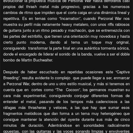
evolucionar la propuesta musical de Personal War hasta derroteros casi
propios del thrash metal más progresivo, gracias a los numerosos
cambios de ritmo que impiden que el corte caiga en una dinámica lineal y
repetitiva. Es en temas como “Incarnation”, cuando Perzonal War nos
muestra su perfil más netamente heavy metalero, con unos riffs rabiosos
de guitarra junto a un ritmo pesado y machacón, que se entremezcla con
las partes del estribillo, que tienen una orientación muy novedosa y hasta
cierto punto moderna, dando al tema un toque muy original,
consiguiendo transformar la parte final en una auténtica tormenta sónica,
donde el encargado de liderar el sonido de la banda, vuelve a ser el doble
bombo de Martin Buchwalter.
Después de haber escuchado en repetidas ocasiones este “Captive
Breeding”, resulta evidente lo complejo que puede llegar a ser, enmarcar
a Perzonal War, dentro de uno u otro estilo musical, y más si tenemos en
cuenta que en cortes como “The Cocoon”, los germanos muestran su
cara más experimental, consiguiendo conjugar diferentes formas de
entender el metal, pasando de los tempos más cadenciosos a las
ráfagas más thrasheras y veloces, a las que hay que sumar esos
fragmentos melódicos que dan forma a un tema muy heterogéneo que
consigue mantener la atención del oyente durante sus más de cinco
minutos de duración. Adentrándose en sonoridades radicalmente
opuestas, con las guitarras y las voces sonando limpias y envolventes