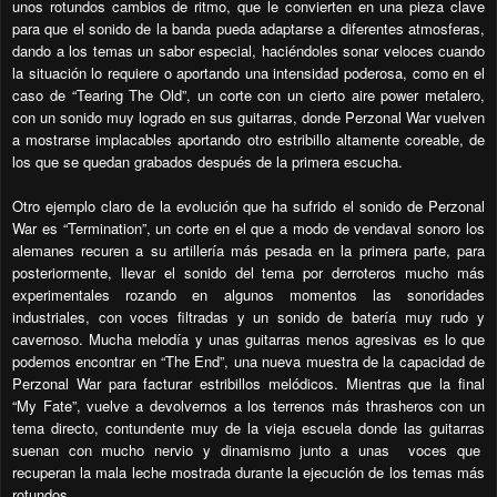
unos rotundos cambios de ritmo, que le convierten en una pieza clave
para que el sonido de la banda pueda adaptarse a diferentes atmosferas,
dando a los temas un sabor especial, haciéndoles sonar veloces cuando
la situación lo requiere o aportando una intensidad poderosa, como en el
caso de “Tearing The Old”, un corte con un cierto aire power metalero,
con un sonido muy logrado en sus guitarras, donde Perzonal War vuelven
a mostrarse implacables aportando otro estribillo altamente coreable, de
los que se quedan grabados después de la primera escucha.
Otro ejemplo claro de la evolución que ha sufrido el sonido de Perzonal
War es “Termination”, un corte en el que a modo de vendaval sonoro los
alemanes recuren a su artillería más pesada en la primera parte, para
posteriormente, llevar el sonido del tema por derroteros mucho más
experimentales rozando en algunos momentos las sonoridades
industriales, con voces filtradas y un sonido de batería muy rudo y
cavernoso. Mucha melodía y unas guitarras menos agresivas es lo que
podemos encontrar en “The End”, una nueva muestra de la capacidad de
Perzonal War para facturar estribillos melódicos. Mientras que la final
“My Fate”, vuelve a devolvernos a los terrenos más thrasheros con un
tema directo, contundente muy de la vieja escuela donde las guitarras
suenan con mucho nervio y dinamismo junto a unas voces que
recuperan la mala leche mostrada durante la ejecución de los temas más
rotundos.