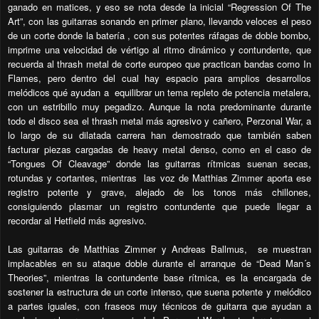
ganado en matices, y eso se nota desde la inicial “Regression Of The
Art”, con las guitarras sonando en primer plano, llevando veloces el peso
de un corte donde la batería , con sus potentes ráfagas de doble bombo,
imprime una velocidad de vértigo al ritmo dinámico y contundente, que
recuerda al thrash metal de corte europeo que practican bandas como In
Flames, pero dentro del cual hay espacio para amplios desarrollos
melódicos qué ayudan a equilibrar un tema repleto de potencia metalera,
con un estribillo muy pegadizo. Aunque la nota predominante durante
todo el disco sea el thrash metal más agresivo y cañero, Perzonal War, a
lo largo de su dilatada carrera han demostrado que también saben
facturar piezas cargadas de heavy metal denso, como en el caso de
“Tongues Of Cleavage” donde las guitarras rítmicas suenan secas,
rotundas y cortantes, mientras las voz de Matthias Zimmer aporta ese
registro potente y grave, alejado de los tonos más chillones,
consiguiendo plasmar un registro contundente que puede llegar a
recordar al Hetfield más agresivo.
Las guitarras de Matthias Zimmer y Andreas Ballmus, se muestran
implacables en su ataque doble durante el arranque de “Dead Man´s
Theories”, mientras la contundente base rítmica, es la encargada de
sostener la estructura de un corte intenso, que suena potente y melódico
a partes iguales, con fraseos muy técnicos de guitarra que ayudan a