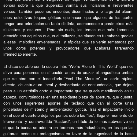
sonora sobre la que Supersixx vomita sus incisivos e irreverentes
versos. También podemos encontrar, diseminados a lo largo del álbum,
unos selectivos toques góticos que hacen que algunos de los cortes
tengan una orientación un tanto distinta, acercándose a parámetros más
siniestros y oscuros. Pero sin duda, los temas que más llaman la
atención son aquellos que, cual trallazos, se clavan en tu cabeza gracias
a esas melodías envenenadas y rápidas que se verán rematadas por
unos coros potentes y provocadores que acabaras tarareando
irremediablemente.
El disco se abre con la oscura intro “We´re Alone In This World” que nos
sirve para ponernos en situación antes de cruzar el angustioso umbral
que se abre con el incendiario “Feel The Monster”, un corte rápido,
directo, de estructura lineal y desbordante de contundencia, que dejara
paso a un estribillo corto e impactante que se queda martilleando en tu
cabeza, convirtiéndose en una trepidante pieza de apertura, que cuenta
con unos sugerentes aportes de teclado que dan al corte unas
pinceladas de misterio y ambientación gótica. Tras el impactante inicio
en el que el cuarteto deja los puntos sobre las “ies”, llega el momento del
irreverente y controvertido “Bastard”, un título de lo más subversivo en
el que la banda se adentra en terrenos más industriales, en los que las
guitarras ceden su protagonismo en favor de la rugosidad de la base