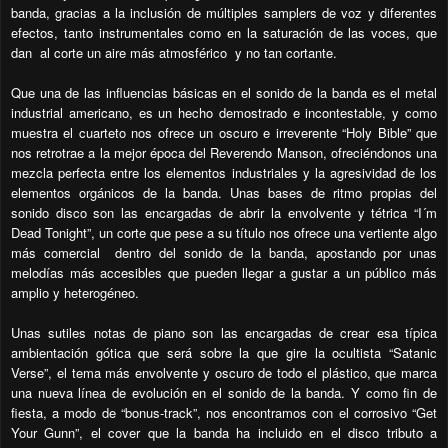
banda, gracias a la inclusión de múltiples samplers de voz y diferentes
efectos, tanto instrumentales como en la saturación de las voces, que
dan al corte un aire más atmosférico y no tan cortante.
Que una de las influencias básicas en el sonido de la banda es el metal
industrial americano, es un hecho demostrado e incontestable, y como
muestra el cuarteto nos ofrece un oscuro e irreverente “Holy Bible” que
nos retrotrae a la mejor época del Reverendo Manson, ofreciéndonos una
mezcla perfecta entre los elementos industriales y la agresividad de los
elementos orgánicos de la banda. Unas bases de ritmo propias del
sonido disco son las encargadas de abrir la envolvente y tétrica “I´m
Dead Tonight”, un corte que pese a su título nos ofrece una vertiente algo
más comercial dentro del sonido de la banda, apostando por unas
melodías más accesibles que pueden llegar a gustar a un público más
amplio y heterogéneo.
Unas sutiles notas de piano son las encargadas de crear esa típica
ambientación gótica que será sobre la que gire la ocultista “Satanic
Verse”, el tema más envolvente y oscuro de todo el plástico, que marca
una nueva línea de evolución en el sonido de la banda. Y como fin de
fiesta, a modo de “bonus-track”, nos encontramos con el corrosivo “Get
Your Gunn”, el cover que la banda ha incluido en el disco tributo a