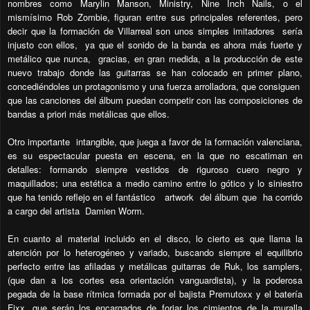
nombres como Marylin Manson, Ministry, Nine Inch Nails, o el
mismísimo Rob Zombie, figuran entre sus principales referentes, pero
decir que la formación de Villarreal son unos simples imitadores sería
injusto con ellos, ya que el sonido de la banda es ahora más fuerte y
metálico que nunca, gracias, en gran medida, a la producción de este
nuevo trabajo donde las guitarras se han colocado en primer plano,
concediéndoles un protagonismo y una fuerza arrolladora, que consiguen
que las canciones del álbum puedan competir con las composiciones de
bandas a priori más metálicas que ellos.
Otro importante intangible, que juega a favor de la formación valenciana,
es su espectacular puesta en escena, en la que no escatiman en
detalles: formando siempre vestidos de riguroso cuero negro y
maquillados; una estética a medio camino entre lo gótico y lo siniestro
que ha tenido reflejo en el fantástico artwork del álbum que ha corrido
a cargo del artista Damien Worm.
En cuanto al material incluido en el disco, lo cierto es que llama la
atención por lo heterogéneo y variado, buscando siempre el equilibrio
perfecto entre las afiladas y metálicas guitarras de Ruk, los samplers,
(que dan a los cortes esa orientación vanguardista), y la poderosa
pegada de la base rítmica formada por el bajista Premutoxx y el batería
Fixx, que serán los encargados de forjar los cimientos de la muralla