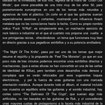
basada en la inmediatez de sus riffs, regresa de la mano de “Crush Our
Minds”, que viene precedida de una intro muy de los años 50, para
posteriormente sumergirnos en uno de los temas más rotundos y
agresivos de todo el plástico. Un corte en el que las guitarras suenan
especialmente asesinas y cortantes, mostrando una influencia thrash
metalera que no les conocíamos hasta la fecha. Como su propio nombre
indica “Fuck ´N´Roll”, es simplemente eso, un machacón ejercicio de
rock básico e industrial en el que el cuarteto nos propone una vuelta a
sus primigenias raíces, ofreciéndonos un tema que funcionara muy bien
en directo gracias a sus pegadizos estribillos y a su potencia arrolladora.
“The Night Of The Knife”, pasa por ser uno de los temas que mejor
resume el espíritu y la propuesta de “Feel The Monster”, ya que en sus
poco más de tres minutos podemos encontrar unos estribillos directos y
machacones, (que a estas alturas se han convertido en una de las señas
de identidad de Killus), pero también unos desarrollos más densos y
complejos que se verán reforzados por esos sugerentes toques
electrónicos, y por la fuerza de unas guitarras con una marcada
orientación metálica. Aunque durante todo el álbum, el material incluido
nos muestra un equilibrio entre las guitarras y el sonido industrial, hay
cortes como “The Darkness Of The Crypt”, que suenan algo más
artificiales, no tan basados en las guitarras de Ruk, y sí concediendo
unas mayores cuotas de protagonismo a la faceta más industrial de la