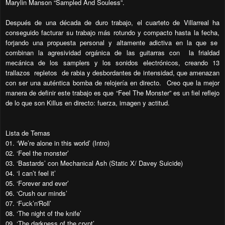
Marylin Manson “Sampled And Souless”.
Después de una década de duro trabajo, el cuarteto de Villarreal ha
conseguido facturar su trabajo más rotundo y compacto hasta la fecha,
forjando una propuesta personal y altamente adictiva en la que se
combinan la agresividad orgánica de las guitarras con la frialdad
mecánica de los samplers y los sonidos electrónicos, creando 13
trallazos repletos de rabia y desbordantes de intensidad, que amenazan
con ser una auténtica bomba de relojería en directo. Creo que la mejor
manera de definir este trabajo es que “Feel The Monster” es un fiel reflejo
de lo que son Killus en directo: fuerza, imagen y actitud.
Lista de Temas
01. ‘We’re alone in this world’ (Intro)
02. ‘Feel the monster’
03. ‘Bastards’ con Mechanical Ash (Static X/ Davey Suicide)
04. ‘I can’t feel it’
05. ‘Forever and ever’
06. ‘Crush our minds’
07. ‘Fuck’n'Roll’
08. ‘The night of the knife’
09. ‘The darkness of the crypt’