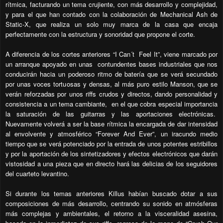
rítmica, facturando un tema crujiente, con más desarrollo y complejidad,
y para el que han contado con la colaboración de Mechanical Ash de
Static-X, que realiza un solo muy marca de la casa que encaja
perfectamente con la estructura y sonoridad que propone el corte.
A diferencia de los cortes anteriores “I Can´t Feel It”, viene marcado por
un arranque apoyado en unas contundentes bases industriales que nos
conducirán hacia un poderoso ritmo de batería que se verá secundado
por unas voces tortuosas y densas, al más puro estilo Manson, que se
verán reforzadas por unos riffs crudos y directos, dando personalidad y
consistencia a un tema cambiante, en el que cobra especial importancia
la saturación de las guitarras y las aportaciones electrónicas.
Nuevamente volverá a ser la base rítmica la encargada de dar intensidad
al envolvente y atmosférico “Forever And Ever”, un iracundo medio
tiempo que se verá potenciado por la entrada de unos potentes estribillos
y por la aportación de los sintetizadores y efectos electrónicos que darán
vistosidad a una pieza que en directo hará las delicias de los seguidores
del cuarteto levantino.
Si durante los temas anteriores Killus habían buscado dotar a sus
composiciones de más desarrollo, centrando su sonido en atmósferas
más complejas y ambientales, el retorno a la visceralidad asesina,