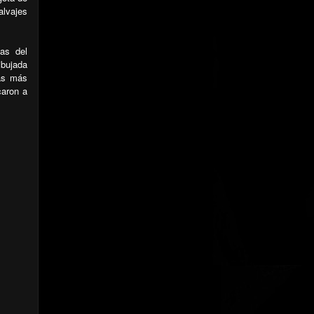
alvajes
las del
ibujada
as más
caron a