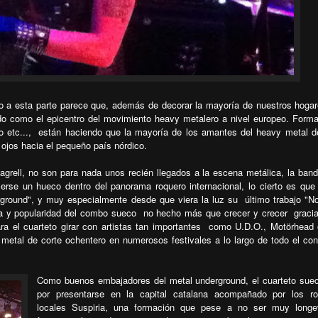
po a esta parte parece que, además de decorar la mayoría de nuestros hoga
do como el epicentro del movimiento heavy metalero a nivel europeo. Form
 etc...,
están haciendo que la mayoría de los amantes del heavy metal d
 ojos hacia el pequeño país nórdico.
Jagrell, no son para nada unos recién llegados a la escena metálica, la band
se un hueco dentro del panorama roquero internacional, lo cierto es que 
rground", y muy especialmente desde que viera la luz su
último trabajo "
ma y popularidad del combo sueco
no hecho más que crecer y crecer
graci
ra el cuarteto girar con artistas tan importantes
como U.D.O., Motörhead 
etal de corte ochentero en numerosos festivales a lo largo de todo el con
Como buenos embajadores del metal underground, el cuarteto sue
por presentarse en la capital catalana acompañado por los ro
locales Suspiria, una formación que pese a no ser muy longe