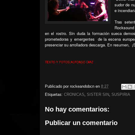
sudor de n
e incendiar
Tras seten
Rocksound d
en el rostro. Sin duda la formación sueca demo
prometedoras y emergentes
de la escena europe
presenciar su arrolladora descarga. En resumen,
¡
TEXTO Y FOTOS:ALFONSO DIAZ
Publicado por
rockeandobcn
en
8:27
Etiquetas:
CRONICAS
,
SISTER SIN
,
SUSPIRIA
No hay comentarios:
Publicar un comentario