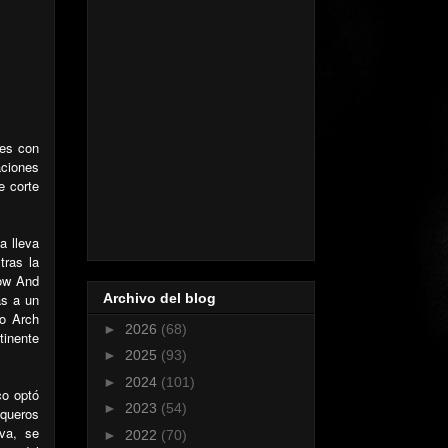
res con
aciones
e corte
a lleva
tras la
Now And
as a un
Archivo del blog
o Arch
►
2026
(68)
tinente
►
2025
(93)
►
2024
(101)
co optó
►
2023
(54)
queros
va, se
►
2022
(70)