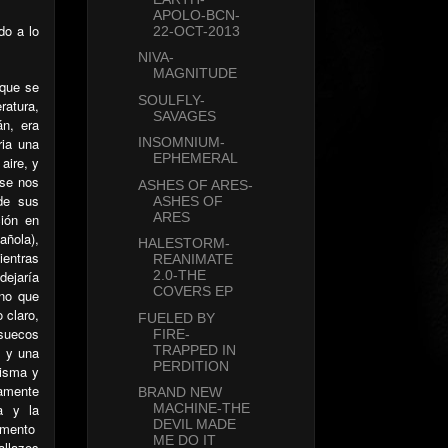
APOLO-BCN-
do a lo
22-OCT-2013
NIVA-
MAGNITUDE
 que se
SOULFLY-
ratura,
SAVAGES
án, era
ria una
INSOMNIUM-
EPHEMERAL
aire, y
se nos
ASHES OF ARES-
de sus
ASHES OF
ARES
ción en
añola),
HALESTORM-
ientras
REANIMATE
dejaría
2.0-THE
COVERS EP
no que
 claro,
FUELED BY
suecos
FIRE-
TRAPPED IN
a y una
PERDITION
risma y
tamente
BRAND NEW
la
y
la
MACHINE-THE
DEVIL MADE
omento
ME DO IT
allazos