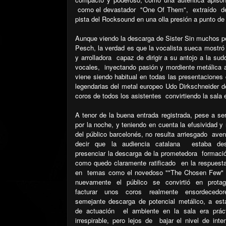
como el devastador
"One Of Them",
extraído
d
pista del Rocksound en una olla presión a punto de 
Aunque viendo la descarga de Sister Sin muchos pod
Pesch, la verdad es que la vocalista sueca mostr
y arrolladora
capaz de dirigir a su antojo a la su
vocales,
inyectando pasión y mordiente metálica 
viene siendo habitual en todas las presentaciones
legendarias del metal europeo Udo Dirkschneider de
coros de todos los asistentes
convirtiendo la sala
A tenor de la buena entrada registrada, pese a se
por la noche, y teniendo en cuenta la efusividad y
del público barcelonés, no resulta arriesgado
aven
decir que la audiencia catalana
estaba de
presenciar la descarga de la prometedora
formaci
como quedo claramente ratificado
en la respuest
en
temas como el novedoso ""The Chosen Few" 
nuevamente el público se convirtió en protag
facturar unos coros realmente ensordecedor
semejante descarga de potencial metálico, a esta
de actuación
el ambiente en la sala era prác
irrespirable, pero lejos de
bajar el nivel de int