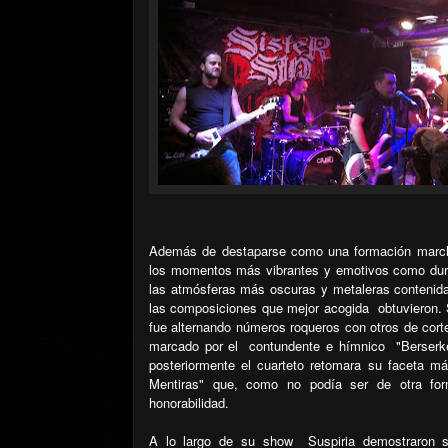
Además de destaparse como una formación march
los momentos más vibrantes y emotivos como duran
las atmósferas más oscuras y metaleras conteni
las composiciones que mejor acogida
obtuvieron. 
fue alternando números roqueros con otros de cor
marcado por el
contundente e hímnico
"Berserk
posteriormente el cuarteto retomara su faceta más
Mentiras" que, como no podía ser de otra for
honorabilidad.
A lo largo de su show
Suspiria demostraron 