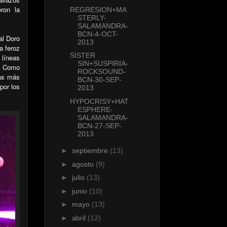
eron
la
REGRESION+MA
STERLY-
SALAMANDRA-
BCN-4-OCT-
al Doro
2013
a feroz
SISTER
 líneas
SIN+SUSPIRIA-
". Como
ROCKSOUND-
ras más
BCN-30-SEP-
por los
2013
HYPOCRISY+HAT
ESPHERE-
SALAMANDRA-
BCN-27-SEP-
2013
►
septiembre
(13)
►
agosto
(9)
►
julio
(13)
►
junio
(10)
►
mayo
(13)
►
abril
(12)