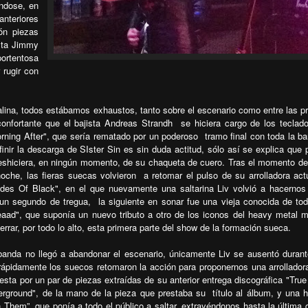
ándose, en
nteriores
ón piezas
ista Jimmy
portentosa
 rugir con
alina, todos estábamos exhaustos, tanto sobre el escenario como entre las p
econfortante que el bajista Andreas Strandh
se hiciera cargo de los teclad
rning After", que sería rematado por un poderoso
tramo final con toda la b
inir la descarga de SIster Sin es sin duda actitud, sólo así se explica que 
eshiciera, en ningún momento, de su chaqueta de cuero. Tras el momento d
noche, las fieras suecas volvieron
a retomar el pulso de su arrolladora act
des Of Black", en el que nuevamente una saltarina Liv volvió a hacernos
s un segundo de tregua,
la siguiente en sonar fue una vieja conocida de to
aad", que suponía un nuevo tributo a otro de los iconos del heavy metal m
rrar, por todo lo alto, esta primera parte del show de la formación sueca.
banda no llegó a abandonar el escenario, únicamente Liv se ausentó duran
ápidamente los suecos retomaron la acción para proponernos una arrollador
esta por un par de piezas extraídas de su anterior entrega discográfica "Tru
erground", de la mano de la pieza que prestaba su
título al álbum, y una 
n Them”, que ponía a todo el público a saltar, extrayéndonos hasta la última 