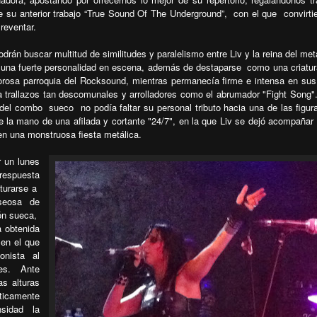
e su anterior trabajo “True Sound Of The Underground”,
con el que
convirti
reventar.
rán buscar multitud de similitudes y paralelismo entre Liv y la reina del met
ó una fuerte personalidad en escena, además de destaparse
como una criatur
dorosa parroquia del Rocksound, mientras permanecía firme e intensa en sus
a trallazos tan descomunales y arrolladores como el abrumador "Fight Song
 del combo
sueco
no podía faltar su personal tributo hacia una de las figu
 la mano de una afilada y cortante "24/7", en la que Liv se dejó acompañar 
 en una monstruosa fiesta metálica.
r un lunes
 respuesta
turarse a
seosa de
ón sueca,
a obtenida
en el que
onista al
es. Ante
s alturas
ticamente
ensidad
la