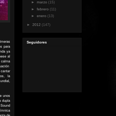
►
marzo
(15)
►
febrero
(11)
►
enero
(13)
►
2012
(147)
rimeras
Seguidores
os para
anda ya
pese al
e calma
uación
 cantar
dos,
la
undial,
te unos
a dupla
e Sound
hímnica
gota de