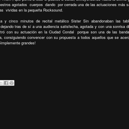
uestros agotados
cuerpos
dando
por cerrada una de las actuaciones más s
ias
vividas en la pequeña Rocksound.
ta y cinco minutos de recital metálico Sister Sin abandonaban las tab
ejando tras de sí a una audiencia satisfecha, agotada y con una sonrisa d
stró con su actuación en la Ciudad Condal
porque son una de las band
a, consiguiendo convencer con su propuesta a todos aquellos que se acer
Simplemente grandes!