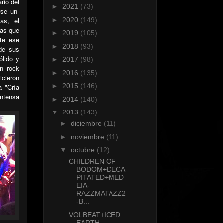
rio del
►
2021
(73)
rse un
nas,
el
►
2020
(149)
mas que
►
2019
(105)
te ese
►
2018
(93)
 de sus
ólido y
►
2017
(98)
n rock
►
2016
(135)
icieron
►
2015
(146)
a "Cría
intensa
►
2014
(140)
▼
2013
(143)
►
diciembre
(11)
►
noviembre
(11)
▼
octubre
(12)
CHILDREN OF
BODOM+DECA
PITATED+MED
EIA-
RAZZMATAZZ2
-B...
VOLBEAT+ICED
EARTH-