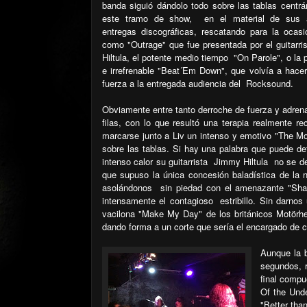
banda siguió dándolo todo sobre las tablas centr
este tramo de show,
en el material de sus a
entregas discográficas, rescatando para la ocasi
como "Outrage" que fue presentada por el guitarr
Hiltula, el potente medio tiempo
"On Parole", o la 
e irrefrenable "Beat´Em Down", que volvía a hacer
fuerza a la entregada audiencia del
Rocksound.
Obviamente entre tanto derroche de fuerza y adren
filas, con lo que resultó una terapia realmente r
marcarse junto a Liv un intenso y emotivo "The Mo
sobre las tablas. Si hay una palabra que puede def
intenso calor su guitarrista
Jimmy Hiltula
no se d
que supuso la única concesión baladística de la 
asolándonos
sin piedad con el amenazante "Sha
intensamente el contagioso
estribillo. Sin darno
vacilona "Make My Day" de los británicos Motörhe
dando forma a un corte que sería el encargado de ce
Aunque la 
segundos, r
final compu
Of the Und
"Better tha