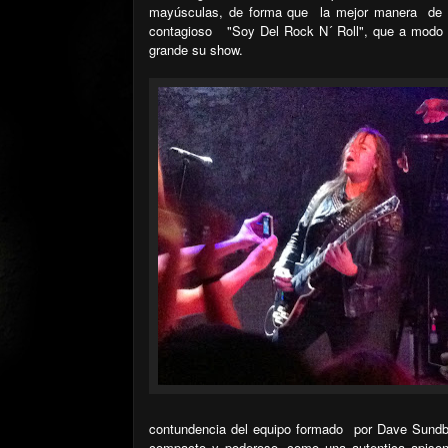
mayúsculas, de forma que
la mejor manera
de 
contagioso
"Soy Del Rock N´ Roll", que a modo d
grande su show.
contundencia del equipo formado
por Dave Sundbe
compacto y poderoso, como una autentica apisonad