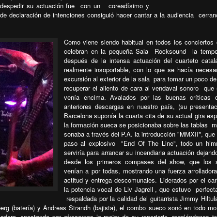
despedir su actuación fue
con un
coreadísimo y
e declaración de intenciones consiguió hacer cantar a la audiencia
cerran
Como viene siendo habitual en todos los conciertos
celebran en la pequeña Sala
Rocksound
la tempe
después de la intensa actuación del cuarteto catal
realmente insoportable, con lo que se hacía necesa
excursión al exterior de la sala
para tomar un poco de 
recuperar el aliento de cara al vendaval sonoro
que 
venía encima. Avalados por las buenas críticas 
anteriores descargas en nuestro país, (su presenta
Barcelona suponía la cuarta cita de su actual gira esp
la formación sueca se posicionaba sobre las tablas
m
sonaba a través del P.A. la introducción "MMXII", que 
paso al explosivo
"End Of The Line", todo un him
serviría para arrancar su incendiaria actuación dejando
desde los primeros compases del show, que los 
venían a por todas, mostrando una fuerza arrollador
actitud y entrega descomunales. Liderados por el ca
la potencia vocal de Liv Jagrell , que estuvo
perfec
respaldada por la calidad del guitarrista Jimmy Hiltu
rg (batería) y Andreas Strandh (bajista), el combo sueco sonó en todo m
ora, apostando por ofrecernos lo mejor de su repertorio, regalándonos tr