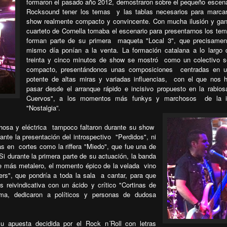
formaron el pasado año 2012, demostraron sobre el pequeño escena
Rocksound tener los temas
y las tablas necesarios para marca
show realmente compacto y convincente. Con mucha ilusión y ga
cuarteto de Cornella tomaba el escenario para presentarnos los te
forman parte de su primera
maqueta "Local 3", que precisamen
mismo día ponían a la venta. La formación catalana a lo largo
treinta y cinco minutos de show se mostró
como un colectivo s
compacto, presentándonos unas composiciones
centradas en u
potente de altas miras y variadas influencias,
con el que nos h
pasar desde el arranque rápido e incisivo propuesto en la rabios
Cuervos", a los momentos más funkys y marchosos
de la 
"Nostalgia”.
osa y eléctrica
tampoco faltaron durante su show
te la presentación del introspectivo
"Perdidos", ni
das en
cortes como la riffera "Miedo", que fue una de
Si durante la primera parte de su actuación, la banda
te más metalero, el momento épico de la velada
vino
ers", que pondría a toda la sala
a cantar, para que
 reivindicativa con un ácido y crítico "Cortinas de
ma, dedicaron a políticos y personas de dudosa
su apuesta decidida por el Rock n´Roll con letras