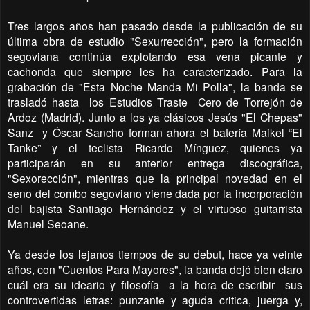
Tres largos años han pasado desde la publicación de su
última obra de estudio "Sexurrección", pero la formación
segoviana continúa explotando esa vena picante y
cachonda que siempre les ha caracterizado. Para la
grabación de "Esta Noche Manda Mi Polla", la banda se
trasladó hasta
los Estudios Traste
Cero de Torrejón de
Ardoz (Madrid). Junto a los ya clásicos Jesús "El Chepas"
Sanz
y Óscar Sancho forman ahora el batería Maikel “El
Tanke” y el teclista Ricardo Mínguez, quienes ya
participarán en su anterior entrega discográfica,
"Sexorección", mientras que la principal novedad en el
seno del combo segoviano viene dada por la incorporación
del bajista Santiago Hernández y el virtuoso guitarrista
Manuel Seoane.
Ya desde los lejanos tiempos de su debut, hace ya veinte
años, con "Cuentos Para Mayores", la banda dejó bien claro
cuál era su ideario y filosofía
a la hora de escribir
sus
controvertidas letras: punzante y aguda critica, juerga y,