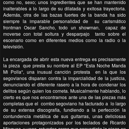
como no, sexo; unos ingredientes que se han mantenido
inalterables a lo largo de su dilatada y exitosa trayectoria.
Además, otra de las bazas fuertes de la banda ha sido
siempre la imparable personalidad de
su carismático
frontman Oscar Sancho, todo un showman,
capaz de
moverse con total soltura y desparpajo
tanto sobre el
escenario como en diferentes medios como la radio o la
televisión.
La encargada de abrir esta nueva entrega es precisamente
la pieza
que presta su nombre al EP "Esta Noche Manda
Mi Polla", una inusual canción protesta
en la que los
segovianos disparan contra la imparcialidad de la justicia,
denunciando el diferente rasero a la hora de condenar los
delitos según quien los cometa. Musicalmente hablando, lo
cierto es que nos encontramos ante una de las piezas más
completas que el
combo segoviano ha facturado a
lo largo
de su extensa discografía, fundiendo a la perfección la
contundencia metálica de sus guitarras, unas deliciosas
aportaciones protagonizados por los teclados de Ricardo
Mínguez, y unos
rotundos coros que convertirán la pieza en