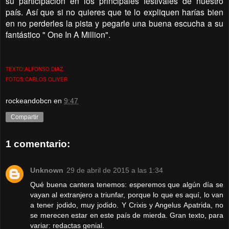
su participación en los principales festivales de nuestro
país. Así que si no quieres que te lo expliquen harías bien
en no perderles la pista y pegarle una buena escucha a su
fantástico " One In A Million".
TEXTO:ALFONSO DIAZ
FOTOS:CARLOS OLIVER
rockeandobcn
en
9:47
Compartir
1 comentario:
Unknown
29 de abril de 2015 a las 1:34
Qué buena cantera tenemos: esperemos que algún día se
vayan al extranjero a triunfar, porque lo que es aquí, lo van
a tener jodido, muy jodido. Y Crixis y Angelus Apatrida, no
se merecen estar en este país de mierda. Gran texto, para
variar: redactas genial.