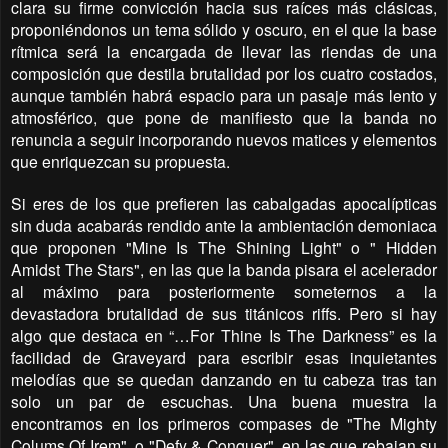
clara su firme convicción hacia sus raíces más clásicas,
proponiéndonos un tema sólido y oscuro, en el que la base
rítmica será la encargada de llevar las riendas de una
composición que destila brutalidad por los cuatro costados,
aunque también habrá espacio para un pasaje más lento y
atmosférico, que pone de manifiesto que la banda no
renuncia a seguir incorporando nuevos matices y elementos
que enriquezcan su propuesta.
Si eres de los que prefieren las cabalgadas apocalípticas
sin duda acabarás rendido ante la ambientación demoniaca
que proponen "Mine Is The Shining Light" o " Hidden
Amidst The Stars", en las que la banda pisara el acelerador
al máximo para posteriormente someternos a la
devastadora brutalidad de sus titánicos riffs. Pero si hay
algo que destaca en “…For Thine Is The Darkness” es la
facilidad de Graveyard para escribir esas inquietantes
melodías que se quedan danzando en tu cabeza tras tan
solo un par de escuchas. Una buena muestra la
encontramos en los primeros compases de "The Mighty
Colums Of Irem", o "Defy & Conquer", en las que rebajan su