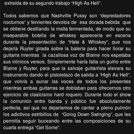
extraída de su segundo trabajo “High As Hell”.
Todos sabemos que Nashville Pussy son “depredadores
nocturnos” y fervientes devotos de
esa dorada bebida
que
se obtiene destilando la malta fermentada, de modo que su
inseparable botella de whiskey aparecería en escena
durante la presentación de “Hate & Whiskey”, que nos
dejaría Ruyter girada sobre la batería para hacer llorar su
guitarra mientras
la cazallosa voz de Blaine nos espetaba
sus irónicos versos. Simplemente haría falta un guiño entre
Blaine y Ruyter, para que la salvaje guitarrista elevara su
instrumento dando el pistoletazo de salida a “High As Hell”,
que volvía a aunar las voces de todos los presentes
mientras ambas guitarras se doblaban para ofrecernos otro
ejercicio de clasicismo hard roquero. Durante todo el show
la comunión entre banda y público fue absolutamente
perfecta, así que no dejaríamos de cantar a pleno pulmón
los adictivos estribillos de
“Going Down Swinging”, que les
permitía seguir buceando entre las composiciones de su
cuarta entrega “Get Some”.