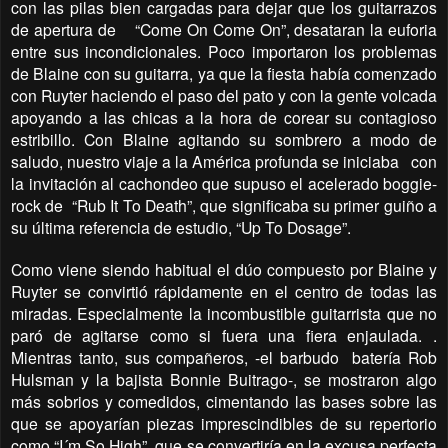
con las pilas bien cargadas para dejar que los guitarrazos
de apertura de
“Come On Come On”, desataran la euforia
entre sus incondicionales. Poco importaron los problemas
de Blaine con su guitarra, ya que la fiesta había comenzado
con Ruyter haciendo el paso del pato y con la gente volcada
apoyando a las chicas a la hora de corear su contagioso
estribillo. Con Blaine agitando su sombrero a modo de
saludo, nuestro viaje a la América profunda se iniciaba
con
la invitación al cachondeo que supuso el acelerado boggie-
rock de
“Rub It To Death”, que significaba su primer guiño a
su última referencia de estudio, “Up To Dosage”.
Como viene siendo habitual el dúo compuesto por Blaine y
Ruyter se convirtió rápidamente en el centro de todas las
miradas. Especialmente la incombustible guitarrista que no
paró de agitarse como si fuera una fiera enjaulada. .
Mientras tanto, sus compañeros, -el barbudo
batería Rob
Hulsman y la bajista Bonnie Buitrago-, se mostraron algo
más sobrios y comedidos, cimentando las bases sobre las
que se apoyarían piezas imprescindibles de su repertorio
como “I´m So High”, que se convertiría en la excusa perfecta