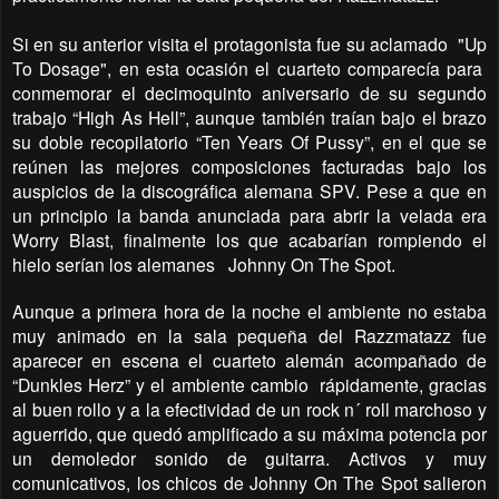
Si en su anterior visita el protagonista fue su aclamado
"Up
To Dosage", en esta ocasión el cuarteto comparecía para
conmemorar el decimoquinto aniversario de su segundo
trabajo “High As Hell”, aunque también traían bajo el brazo
su doble recopilatorio “Ten Years Of Pussy”, en el que se
reúnen las mejores composiciones facturadas bajo los
auspicios de la discográfica alemana SPV. Pese a que en
un principio la banda anunciada para abrir la velada era
Worry Blast, finalmente los que acabarían rompiendo el
hielo serían los alemanes
Johnny On The Spot.
Aunque a primera hora de la noche el ambiente no estaba
muy animado en la sala pequeña del Razzmatazz fue
aparecer en escena el cuarteto alemán acompañado de
“
Dunkles Herz
” y el ambiente cambio
rápidamente, gracias
al buen rollo y a la efectividad de un rock n´ roll marchoso y
aguerrido, que quedó amplificado a su máxima potencia por
un demoledor sonido de guitarra. Activos y muy
comunicativos, los chicos de Johnny On The Spot salieron