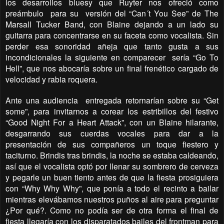
los desarrollos bluesy que Ruyter nos ofreció como
preámbulo
para su
versión del “Can´t You See” de The
Marsall Tucker Band, con Blaine dejando a un lado su
guitarra para concentrarse en su faceta como vocalista. Sin
perder esa sonoridad añeja que tanto gusta a sus
incondicionales la siguiente en comparecer
sería “Go To
Hell”, que nos abocaría sobre un final frenético cargado de
velocidad y rabia roquera.
Ante una audiencia
entregada retornarían sobre su “Get
some”, para invitarnos a corear los estribillos del festivo
“Good Night For a Heart Attack”, con un Blaine hilarante,
desgarrando sus cuerdas vocales para dar a la
presentación de sus compañeros un toque fiestero y
taciturno. Brindis tras brindis, la noche se estaba caldeando,
así que el vocalista optó por llenar su sombrero de cerveza
y pegarle un buen tiento antes de que la fiesta prosiguiera
con “Why Why Why”, que ponía a todo el recinto a bailar
mientras elevábamos nuestros puños al aire para preguntar
¿Por qué?. Como no podía ser de otra forma el final de
fiesta llegaría con los disparatados bailes del frontman para