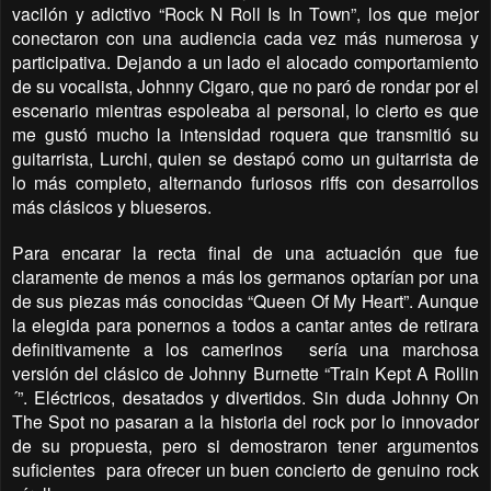
vacilón y adictivo “Rock N Roll Is In Town”, los que mejor
conectaron con una audiencia cada vez más numerosa y
participativa. Dejando a un lado el alocado comportamiento
de su vocalista, Johnny Cigaro, que no paró de rondar por el
escenario mientras espoleaba al personal, lo cierto es que
me gustó mucho la intensidad roquera que transmitió su
guitarrista, Lurchi, quien se destapó como un guitarrista de
lo más completo, alternando furiosos riffs con desarrollos
más clásicos y blueseros.
Para encarar la recta final de una actuación que fue
claramente de menos a más los germanos optarían por una
de sus piezas más conocidas “Queen Of My Heart”. Aunque
la elegida para ponernos a todos a cantar antes de retirara
definitivamente a los camerinos
sería una marchosa
versión del clásico de Johnny Burnette “Train Kept A Rollin
´”. Eléctricos, desatados y divertidos. Sin duda Johnny On
The Spot no pasaran a la historia del rock por lo innovador
de su propuesta, pero si demostraron tener argumentos
suficientes
para ofrecer un buen concierto de genuino rock