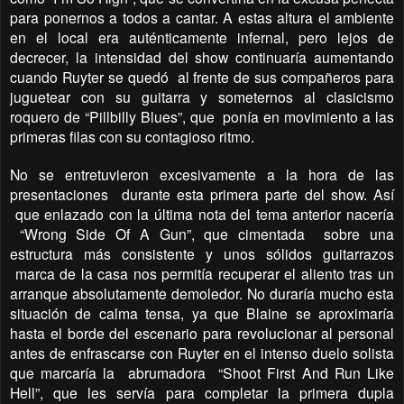
para ponernos a todos a cantar. A estas altura el ambiente
en el local era auténticamente infernal, pero lejos de
decrecer, la intensidad del show continuaría aumentando
cuando Ruyter se quedó
al frente de sus compañeros para
juguetear con su guitarra y someternos al clasicismo
roquero de “Pillbilly Blues”, que
ponía en movimiento a las
primeras filas con su contagioso ritmo.
No se entretuvieron excesivamente a la hora de las
presentaciones
durante esta primera parte del show. Así
que enlazado con la última nota del tema anterior nacería
“Wrong Side Of A Gun”, que cimentada
sobre una
estructura más consistente y unos sólidos guitarrazos
marca de la casa nos permitía recuperar el aliento tras un
arranque absolutamente demoledor. No duraría mucho esta
situación de calma tensa, ya que Blaine se aproximaría
hasta el borde del escenario para revolucionar al personal
antes de enfrascarse con Ruyter en el intenso duelo solista
que marcaría la
abrumadora
“Shoot First And Run Like
Hell”, que les servía para completar la primera dupla