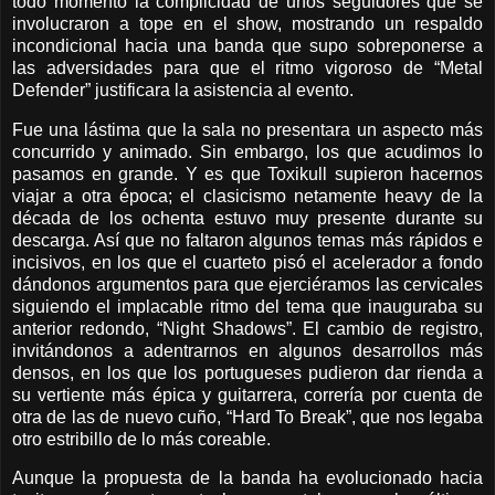
todo momento la complicidad de unos seguidores que se
involucraron a tope en el show, mostrando un respaldo
incondicional hacia una banda que supo sobreponerse a
las adversidades para que el ritmo vigoroso de “Metal
Defender” justificara la asistencia al evento.
Fue una lástima que la sala no presentara un aspecto más
concurrido y animado. Sin embargo, los que acudimos lo
pasamos en grande. Y es que Toxikull supieron hacernos
viajar a otra época; el clasicismo netamente heavy de la
década de los ochenta estuvo muy presente durante su
descarga. Así que no faltaron algunos temas más rápidos e
incisivos, en los que el cuarteto pisó el acelerador a fondo
dándonos argumentos para que ejerciéramos las cervicales
siguiendo el implacable ritmo del tema que inauguraba su
anterior redondo, “Night Shadows”. El cambio de registro,
invitándonos a adentrarnos en algunos desarrollos más
densos, en los que los portugueses pudieron dar rienda a
su vertiente más épica y guitarrera, correría por cuenta de
otra de las de nuevo cuño, “Hard To Break”, que nos legaba
otro estribillo de lo más coreable.
Aunque la propuesta de la banda ha evolucionado hacia