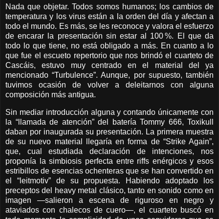
Nada que objetar. Todos somos humanos; los cambios de
temperatura y los virus están a la orden del día y afectan a
todo el mundo. Es más, se les reconoce y valora el esfuerzo
de encarar la presentación sin estar al 100 %. El que da
todo lo que tiene, no está obligado a más. En cuanto a lo
que fue el escueto repertorio que nos brindó el cuarteto de
Cascáis, estuvo muy centrado en el material del ya
mencionado “Turbulence”. Aunque, por supuesto, también
tuvimos ocasión de volver a deleitarnos con alguna
composición más antigua.
Sin mediar introducción alguna y contando únicamente con
la “llamada de atención” del batería Tommy 666, Toxikull
daban por inaugurada su presentación. La primera muestra
de su nuevo material llegaría en forma de “Strike Again”,
que, cual estudiada declaración de intenciones, nos
proponía la simbiosis perfecta entre riffs enérgicos y esos
estribillos de esencias ochenteras que se han convertido en
el “leitmotiv” de su propuesta. Habiendo adoptado los
preceptos del heavy metal clásico, tanto en sonido como en
imagen —salieron a escena de riguroso en negro y
ataviados con chalecos de cuero—, el cuarteto buscó en