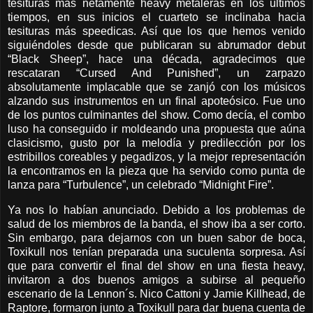
tesituras más netamente heavy metaleras en los últimos
tiempos, en sus inicios el cuarteto se inclinaba hacia
tesituras más speedicas. Así que los que hemos venido
siguiéndoles desde que publicaran su abrumador debut
“Black Sheep”, hace una década, agradecimos que
rescataran “Cursed And Punished”, un zarpazo
absolutamente implacable que se zanjó con los músicos
alzando sus instrumentos en un final apoteósico. Fue uno
de los puntos culminantes del show. Como decía, el combo
luso ha conseguido ir moldeando una propuesta que aúna
clasicismo, gusto por la melodía y predilección por los
estribillos coreables y pegadizos, y la mejor representación
la encontramos en la pieza que ha servido como punta de
lanza para “Turbulence”, un celebrado “Midnight Fire”.
Ya nos lo habían anunciado. Debido a los problemas de
salud de los miembros de la banda, el show iba a ser corto.
Sin embargo, para dejarnos con un buen sabor de boca,
Toxikull nos tenían preparada una suculenta sorpresa. Así
que para convertir el final del show en una fiesta heavy,
invitaron a dos buenos amigos a subirse al pequeño
escenario de la Lennon´s. Nico Cattoni y Jamie Killhead, de
Raptore, formaron junto a Toxikull para dar buena cuenta de