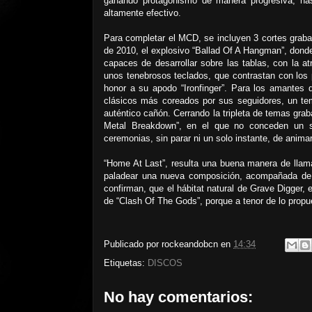
ganando protagonismo de manera progresiva, hast
altamente efectivo.
Para completar el MCD, se incluyen 3 cortes grabad
de 2010, el explosivo “Ballad Of A Hangman”, donde
capaces de desarrollar sobre las tablas, con la at
unos tenebrosos teclados, que contrastan con los p
honor a su apodo “Ironfinger”. Para los amantes de
clásicos más coreados por sus seguidores, un te
auténtico cañón. Cerrando la tripleta de temas gr
Metal Breakdown”, en el que no conceden un 
ceremonias, sin parar ni un solo instante, de animar
“Home At Last”, resulta una buena manera de llama
paladear una nueva composición, acompañada de u
confirman, que el hábitat natural de Grave Digger, 
de “Clash Of The Gods”, porque a tenor de lo propu
Publicado por
rockeandobcn
en
14:34
Etiquetas:
DISCOS
No hay comentarios: