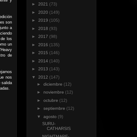
tente y
►
2021
(73)
►
2020
(149)
edición
►
2019
(105)
nes son
junto a
►
2018
(93)
aciendo
►
2017
(98)
 de los
como un
►
2016
(135)
 “Heavy
►
2015
(146)
tro de
►
2014
(140)
►
2013
(143)
ejarnos
▼
2012
(147)
que nos
 salida
►
diciembre
(12)
rgadas.
►
noviembre
(12)
►
octubre
(12)
►
septiembre
(12)
▼
agosto
(9)
SURU-
CATHARSIS
NIGHTMARE-