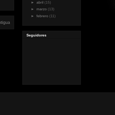
►
abril
(15)
►
marzo
(13)
►
febrero
(11)
ntigua
Seguidores