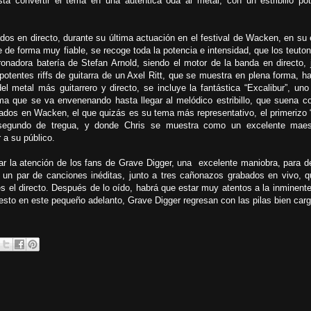
a convertir el tema en una auténtica oda al metal, con un estribillo po
os en directo, durante su última actuación en el festival de Wacken, en su 
 de forma muy fiable, se recoge toda la potencia e intensidad, que los teuto
ronadora batería de Stefan Arnold, siendo el motor de la banda en directo, 
otentes riffs de guitarra de un Axel Ritt, que se muestra en plena forma, h
l metal más guitarrero y directo, se incluye la fantástica “Excalibur”, uno
ma que se va envenenando hasta llegar al melódico estribillo, que suena 
abados en Wacken, el que quizás es su tema más representativo, el primerizo
segundo de tregua, y donde Chris se muestra como un excelente maes
 a su público.
r la atención de los fans de Grave Digger, una excelente maniobra, para d
n par de canciones inéditas, junto a tres cañonazos grabados en vivo, 
es el directo. Después de lo oído, habrá que estar muy atentos a la inminente
esto en este pequeño adelanto, Grave Digger regresan con las pilas bien ca