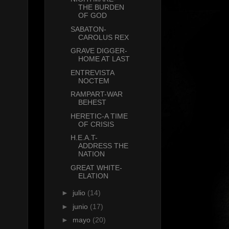
THE BURDEN
OF GOD
SABATON-
CAROLUS REX
GRAVE DIGGER-
HOME AT LAST
ENTREVISTA
NOCTEM
RAMPART-WAR
BEHEST
HERETIC-A TIME
OF CRISIS
H.E.A.T-
ADDRESS THE
NATION
GREAT WHITE-
ELATION
►
julio
(14)
►
junio
(17)
►
mayo
(20)