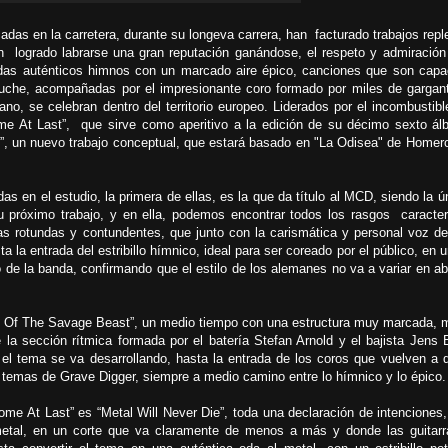
das en la carretera, durante su longeva carrera, han facturado trabajos repl
 logrado labrarse una gran reputación ganándose, el respeto y admiración
adas auténticos himnos con un marcado aire épico, canciones que son cap
cuche, acompañadas por el impresionante coro formado por miles de gargan
ano, se celebran dentro del territorio europeo. Liderados por el incombustibl
me At Last”, que sirve como aperitivo a la edición de su décimo sexto á
s”, un nuevo trabajo conceptual, que estará basado en "La Odisea" de Homer
s en el estudio, la primera de ellas, es la que da título al MCD, siendo la ú
 próximo trabajo, y en ella, podemos encontrar todos los rasgos caracter
as rotundas y contundentes, que junto con la carismática y personal voz d
a la entrada del estribillo hímnico, ideal para ser coreado por el público, en 
 de la banda, confirmando que el estilo de los alemanes no va a variar en ab
 Of The Savage Beast”, un medio tiempo con una estructura muy marcada, 
e la sección rítmica formada por el batería Stefan Arnold y el bajista Jens 
el tema se va desarrollando, hasta la entrada de los coros que vuelven a d
 temas de Grave Digger, siempre a medio camino entre lo hímnico y lo épico.
Home At Last” es “Metal Will Never Die”, toda una declaración de intenciones
etal, en un corte que va claramente de menos a más y donde las guitar