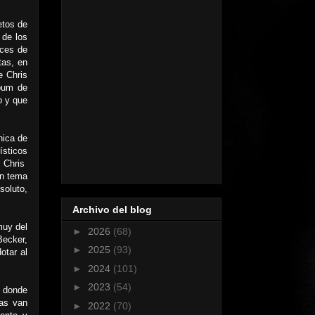
etos de
 de los
aces de
tas, en
e Chris
lbum de
o y que
nica de
ísticos
e Chris
un tema
soluto,
Archivo del blog
muy del
►
2026
(68)
Becker,
►
2025
(93)
otar al
►
2024
(101)
►
2023
(54)
, donde
ras van
►
2022
(70)