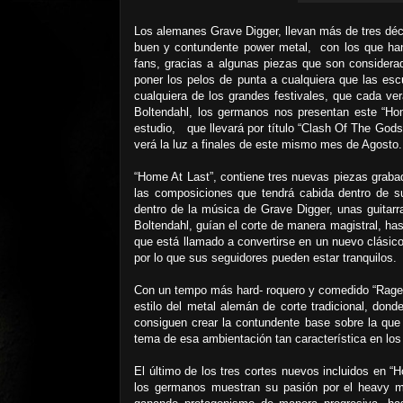
Los alemanes Grave Digger, llevan más de tres déca
buen y contundente power metal, con los que han
fans, gracias a algunas piezas que son consider
poner los pelos de punta a cualquiera que las es
cualquiera de los grandes festivales, que cada ver
Boltendahl, los germanos nos presentan este “Ho
estudio, que llevará por título “Clash Of The God
verá la luz a finales de este mismo mes de Agosto.
“Home At Last”, contiene tres nuevas piezas grabada
las composiciones que tendrá cabida dentro de su
dentro de la música de Grave Digger, unas guitarr
Boltendahl, guían el corte de manera magistral, hast
que está llamado a convertirse en un nuevo clásico
por lo que sus seguidores pueden estar tranquilos.
Con un tempo más hard- roquero y comedido “Rage
estilo del metal alemán de corte tradicional, dond
consiguen crear la contundente base sobre la que 
tema de esa ambientación tan característica en los
El último de los tres cortes nuevos incluidos en “
los germanos muestran su pasión por el heavy m