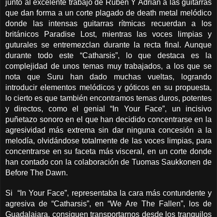
junto al excelente trabajo de Rubén Y Adrián a las guitarras
que dan forma a un corte plagado de death metal melódico
donde las intensas guitarras rítmicas recuerdan a los
británicos Paradise Lost, mientras las voces limpias y
guturales se entremezclan durante la recta final. Aunque
durante todo este “Catharsis”, lo que destaca es la
complejidad de unos temas muy trabajados, a los que se
nota que Suru han dado muchas vueltas, logrando
introducir elementos melódicos y góticos en su propuesta,
lo cierto es que también encontramos temas duros, potentes
y directos, como el genial “In Your Face”, un incisivo
puñetazo sonoro en el que han decidido concentrarse en la
agresividad más extrema sin dar ninguna concesión a la
melodía, olvidándose totalmente de las voces limpias, para
concentrarse en su faceta más visceral, en un corte donde
han contado con la colaboración de Tuomas Saukkonen de
Before The Dawn.
Si “In Your Face”, representaba la cara más contundente y
agresiva de “Catharsis”, en “We Are The Fallen”, los de
Guadalajara, consiguen transportarnos desde los tranquilos