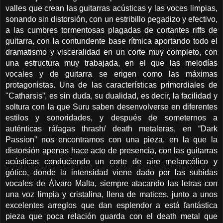
valles que crean las guitarras acústicas y las voces limpias,
sonando sin distorsión, con un estribillo pegadizo y efectivo,
a las cumbres tormentosas plagadas de cortantes riffs de
guitarra, con la contundente base rítmica aportando todo el
dramatismo y visceralidad en un corte muy completo, con
una estructura muy trabajada, en el que las melodías
vocales y de guitarra se erigen como las máximas
protagonistas. Una de las características primordiales de
"Catharsis”, es sin duda, su dualidad, es decir, la facilidad y
soltura con la que Suru saben desenvolverse en diferentes
estilos y sonoridades, y después de someternos a
auténticas ráfagas thrash/ death metaleras, en “Dark
Passion” nos encontramos con una pieza, en la que la
distorsión apenas hace acto de presencia, con las guitarras
acústicas conduciendo un corte de aire melancólico y
gótico, donde la intensidad viene dado por las subidas
vocales de Álvaro Malta, siempre atacando las letras con
una voz limpia y cristalina, llena de matices, junto a unos
excelentes arreglos que dan esplendor a está fantástica
pieza que poca relación guarda con el death metal que