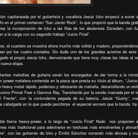
ón capitaneada por el guitarrista y vocalista Jesús Izko empezó a sonar e
unfo en el primer certamen "San Javier Rock", lo que propició que la banda gra
as la incorporación de Izko a las filas de los abulenses Dünedain, con il
n a la carga con su segundo trabajo "Juicio Final".
ros, el cuarteto se muestra ahora mucho más sólido y maduro, proponiéndon
er por los cuatro costados. Sin duda uno de los grandes aciertos de este 
rgado el propio Jesús Izko, demostrando que tiene muy claras las ideas al r
 nueva etapa.
tantes melodías de guitarra serán los encargados de dar forma a la intro
 power metalera contenida en la pieza que presta su título al álbum, "Juicio 
n heavy metal rápido, poderoso y rebosante de melodía, desarrollando un est
s como Primal Fear o Gamma Ray. Transitando por la senda marcada por el 
l Frente", con la contundente pegada de su batería, Jesús “Gushy”, ma
te cabalgada en la que puede percibirse
el especial esmero que la banda
ha
le flema heavy-power, a lo largo de "Juicio Final" Nudo
nos proponen a
ea más tradicional para adentrarse en tesituras más envolventes y atmosf
re", con las guitarras de Izko y Emilio Sánchez sonando más densas y cru