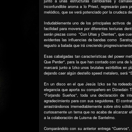
junto a unas estructuras cambiantes y camale
inconfundible aroma a lo Priest, regresarán para p
melódico, que se verá potenciado por la crudeza de 
Indudablemente uno de los principales activos de 
facilidad para moverse por diferentes texturas den
serán piezas como
"Con Uñas y Dientes", que cuent
evidentes las influencias de bandas como
Sarato
regusto a balada que irá creciendo progresivamente e
Esas cabalgadas tan características del power met
Que Perder", para la que han contado con una de l
marcará junto a Izko unos brutales estribillos en p
dejando caer algún destello speed metalero, será "Si
En un disco en el que Jesús Izko se ha rodeado d
elegancia que aporta su compañero en Dünedain To
"Forjando Sueños", toda una declaración de int
agradecimiento para con sus seguidores. El contra
arrastrándonos irremediablemente sobre otro sólido
curiosamente un tema que no acaba de alcanzar el n
a la colaboración de Luisma de Santelmo.
Comparándolo con su anterior entrega "Cuervos",