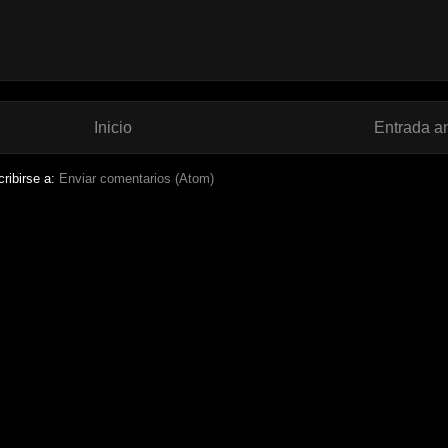
Inicio
Entrada a
ribirse a:
Enviar comentarios (Atom)