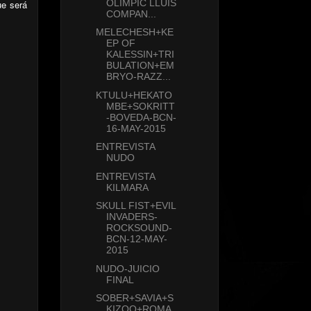
OLIMPIC LLUIS
ue será
COMPAN...
MELECHESH+KE
EP OF
KALESSIN+TRI
BULATION+EM
BRYO-RAZZ...
KTULU+HEKATO
MBE+SOKRITT
-BOVEDA-BCN-
16-MAY-2015
ENTREVISTA
NUDO
ENTREVISTA
KILMARA
SKULL FIST+EVIL
INVADERS-
ROCKSOUND-
BCN-12-MAY-
2015
NUDO-JUICIO
FINAL
SOBER+SAVIA+S
KIZOO+ROMA