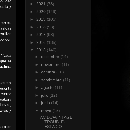
on ese
►
2021
(73)
pacto y
►
2020
(149)
►
2019
(105)
tran su
►
2018
(93)
lásicas
esultan
►
2017
(98)
mpo con
►
2016
(135)
▼
2015
(146)
e "Nada
►
diciembre
(14)
 que se
►
noviembre
(11)
máximo,
►
octubre
(10)
►
septiembre
(11)
clase y
►
agosto
(11)
resenta
 eterno
►
julio
(12)
acabará
►
junio
(14)
Nueva",
arras y
▼
mayo
(15)
AC DC+VINTAGE
TROUBLE-
ante en
ESTADIO