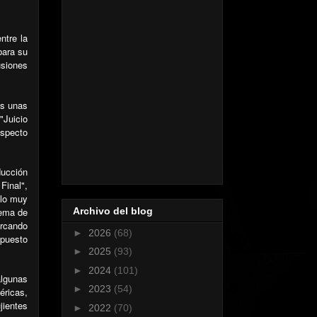
ntre la
bara su
usiones
os unas
"Juicio
especto
ducción
Final",
ilo muy
tema de
Archivo del blog
rcando
►
2026
(68)
 puesto
►
2025
(93)
►
2024
(101)
lgunas
►
2023
(54)
éricas,
jientes
►
2022
(70)