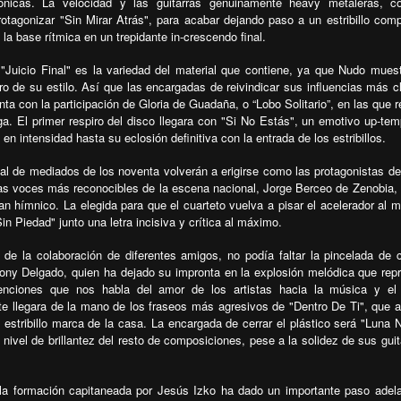
ónicas. La velocidad y las guitarras genuinamente heavy metaleras, c
rotagonizar "Sin Mirar Atrás", para acabar dejando paso a un estribillo com
la base rítmica en un trepidante in-crescendo final.
"Juicio Final" es la variedad del material que contiene, ya que Nudo mues
tro de su estilo. Así que las encargadas de reivindicar sus influencias más c
a con la participación de Gloria de Guadaña, o “Lobo Solitario”, en las que r
ga. El primer respiro del disco llegara con "Si No Estás", un emotivo up-te
n intensidad hasta su eclosión definitiva con la entrada de los estribillos.
al de mediados de los noventa volverán a erigirse como las protagonistas d
as voces más reconocibles de la escena nacional, Jorge Berceo de Zenobia,
lan hímnico. La elegida para que el cuarteto vuelva a pisar el acelerador al 
n Piedad" junto una letra incisiva y crítica al máximo.
e la colaboración de diferentes amigos, no podía faltar la pincelada de 
ny Delgado, quien ha dejado su impronta en la explosión melódica que rep
enciones que nos habla del amor de los artistas hacia la música y el
te llegara de la mano de los fraseos más agresivos de "Dentro De Ti", que 
 estribillo marca de la casa.
La encargada de cerrar el plástico será "Luna 
ivel de brillantez del resto de composiciones, pese a la solidez de sus guit
 la formación capitaneada por Jesús Izko ha dado un importante paso adel