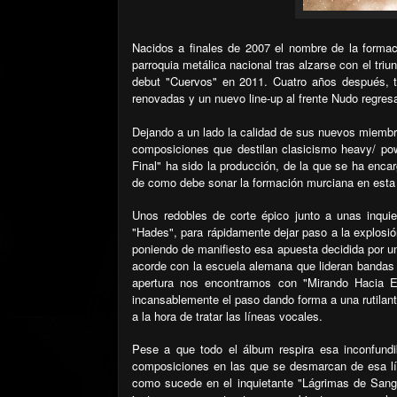
Nacidos a finales de 2007 el nombre de la formaci
parroquia metálica nacional tras alzarse con el tri
debut "Cuervos" en 2011. Cuatro años después, tr
renovadas y un nuevo line-up al frente Nudo regresa
Dejando a un lado la calidad de sus nuevos miemb
composiciones que destilan clasicismo heavy/ pow
Final" ha sido la producción, de la que se ha enca
de como debe sonar la formación murciana en esta
Unos redobles de corte épico junto a unas inquie
"Hades", para rápidamente dejar paso a la explosión
poniendo de manifiesto esa apuesta decidida por u
acorde con la escuela alemana que lideran banda
apertura nos encontramos con "Mirando Hacia E
incansablemente el paso dando forma a una rutilan
a la hora de tratar las líneas vocales.
Pese a que todo el álbum respira esa inconfundib
composiciones en las que se desmarcan de esa lín
como sucede en el inquietante "Lágrimas de Sang