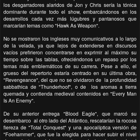
los desgarradores alaridos de Jon y Chris sería la tónica
dominante durante todo el show, embarcándonos en los
desarrollos cada vez más lúgubres y pantanosos que
marcarían temas como "Hawk As Weapon".
No se mostraron los ingleses muy comunicativos a lo largo
de la velada, ya que lejos de extenderse en discursos
vacíos prefirieron concentrarse en exprimir al máximo su
tiempo sobre las tablas, ofreciéndonos un repaso por los
temas más emblemáticos de su carrera. Pese a ello, el
grueso del repertorio estaría centrado en su última obra,
"Revengeance", del que no se olvidaron de
la profundidad
sabbathica de "Thunderhoof", o de
los aromas a tierra
quemada y contienda medieval contenidos en "Every Man
Is An Enemy".
De su anterior entrega "Blood Eagle", que marcó su
desembarco
al otro lado del Atlántico, rescatarían la rocosa
fiereza de "Total Conquest" y una apocalíptica versión de
"Foehammer", que fue la elegida para hacer subir el nivel