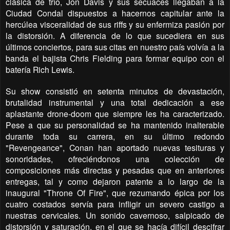
clásica de trío, Jon Davis y sus secuaces llegaban a la
Ciudad Condal dispuestos a hacernos capitular ante la
hercúlea visceralidad de sus riffs y su enfermiza pasión por
la distorsión. A diferencia de lo que sucediera en sus
últimos conciertos, para sus citas en nuestro país volvía a la
banda el bajista Chris Fielding para formar equipo con el
batería Rich Lewis.
Su show consistió en setenta minutos de devastación,
brutalidad instrumental y una total dedicación a ese
aplastante drone-doom que siempre les ha caracterizado.
Pese a que su personalidad se ha mantenido inalterable
durante toda su carrera, en su último redondo
"Revengeance", Conan han aportado nuevas tesituras y
sonoridades, ofreciéndonos una colección de
composiciones más directas y pesadas que en anteriores
entregas, tal y como dejaron patente a lo largo de la
inaugural "Throne Of Fire", que rezumando épica por los
cuatro costados servía para infligir un severo castigo a
nuestras cervicales. Un sonido cavernoso, salpicado de
distorsión y saturación, en el que se hacía difícil descifrar