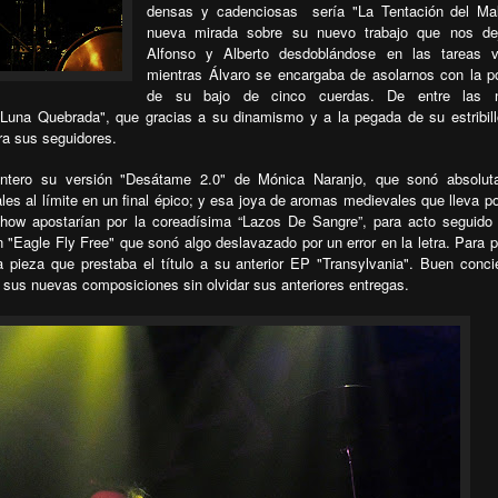
densas y cadenciosas
sería "La Tentación del Ma
nueva mirada sobre su nuevo trabajo que nos de
Alfonso y Alberto desdoblándose en las tareas v
mientras Álvaro se encargaba de asolarnos con la p
de su bajo de cinco cuerdas. De entre las 
una Quebrada", que gracias a su dinamismo y a la pegada de su estribill
ra sus seguidores.
tintero su versión "Desátame 2.0" de Mónica Naranjo, que sonó absolut
s al límite en un final épico; y esa joya de aromas medievales que lleva por
el show apostarían por la coreadísima “Lazos De Sangre”, para acto seguid
"Eagle Fly Free" que sonó algo deslavazado por un error en la letra. Para p
la pieza que prestaba el título a su anterior EP "Transylvania". Buen conci
 sus nuevas composiciones sin olvidar sus anteriores entregas.