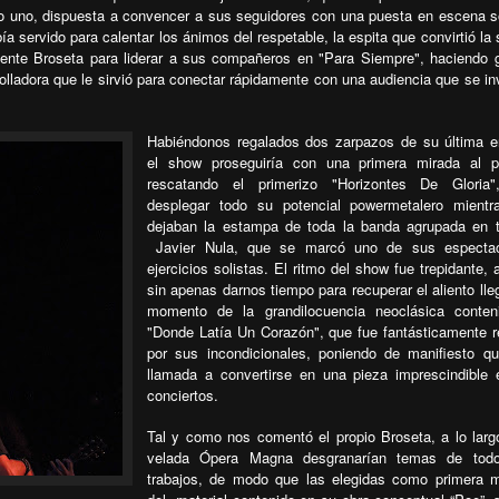
o uno, dispuesta a convencer a sus seguidores con una puesta en escena s
ía servido para calentar los ánimos del respetable, la espita que convirtió la 
cente Broseta para liderar a sus compañeros en "Para Siempre", haciendo 
lladora que le sirvió para conectar rápidamente con una audiencia que se in
Habiéndonos regalados dos zarpazos de su última e
el show proseguiría con una primera mirada al p
rescatando el primerizo "Horizontes De Gloria"
desplegar todo su potencial powermetalero mientr
dejaban la estampa de toda la banda agrupada en 
Javier Nula, que se marcó uno de sus espectac
ejercicios solistas. El ritmo del show fue trepidante, 
sin apenas darnos tiempo para recuperar el aliento lleg
momento de la grandilocuencia neoclásica conten
"Donde Latía Un Corazón", que fue fantásticamente r
por sus incondicionales, poniendo de manifiesto q
llamada a convertirse en una pieza imprescindible
conciertos.
Tal y como nos comentó el propio Broseta, a lo larg
velada Ópera Magna desgranarían temas de tod
trabajos, de modo que las elegidas como primera 