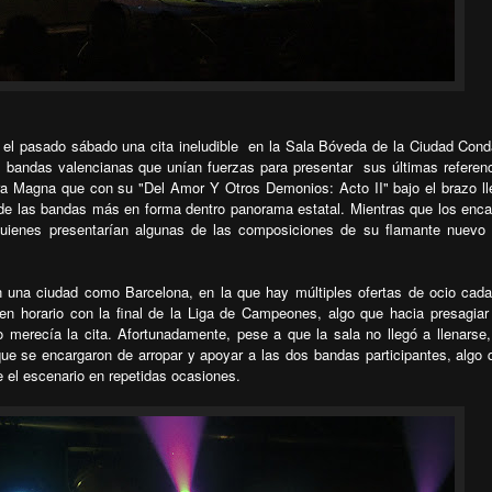
 el pasado sábado una cita ineludible en la Sala Bóveda de la Ciudad Cond
s bandas valencianas que unían fuerzas para presentar sus últimas referen
pera Magna que con su "Del Amor Y Otros Demonios: Acto II" bajo el brazo l
de las bandas más en forma dentro panorama estatal. Mientras que los enc
 quienes presentarían algunas de las composiciones de su flamante nuevo 
en una ciudad como Barcelona, en la que hay múltiples ofertas de ocio cada
en horario con la final de la Liga de Campeones, algo que hacia presagiar
 merecía la cita. Afortunadamente, pese a que la sala no llegó a llenarse
e se encargaron de arropar y apoyar a las dos bandas participantes, algo 
el escenario en repetidas ocasiones.