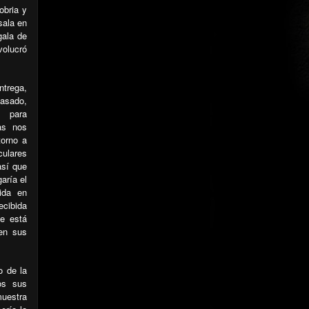
obria y
sala en
gala de
volucró
ntrega,
asado,
, para
as nos
torno a
ulares
así que
aría el
ida en
ecibida
ue está
 en sus
o de la
os sus
muestra