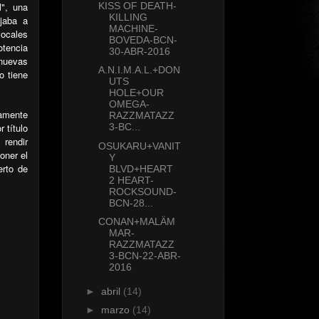
l", una
KISS OF DEATH-
KILLING
jaba a
MACHINE-
ocales
BOVEDA-BCN-
otencia
30-ABR-2016
nuevas
A.N.I.M.A.L.+DON
o tiene
UTS
HOLE+OUR
OMEGA-
amente
RAZZMATAZZ
 título
3-BC...
o
rendir
OSUKARU+VANIT
oner el
Y
erto de
BLVD+HEART
2 HEART-
ROCKSOUND-
BCN-28...
CONAN+MALÄM
MAR-
RAZZMATAZZ
3-BCN-22-ABR-
2016
►
abril
(14)
►
marzo
(14)