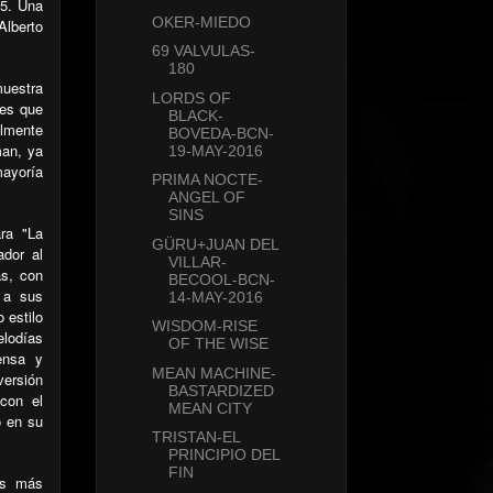
15. Una
OKER-MIEDO
Alberto
69 VALVULAS-
180
muestra
LORDS OF
les que
BLACK-
almente
BOVEDA-BCN-
man, ya
19-MAY-2016
mayoría
PRIMA NOCTE-
ANGEL OF
SINS
ra "La
GÜRU+JUAN DEL
ador al
VILLAR-
as, con
BECOOL-BCN-
 a sus
14-MAY-2016
 estilo
WISDOM-RISE
lodías
OF THE WISE
ensa y
MEAN MACHINE-
versión
BASTARDIZED
con el
MEAN CITY
o en su
TRISTAN-EL
PRINCIPIO DEL
FIN
es más