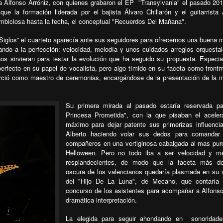
sta Alfonso Arróniz, con quienes grabaron el EP
"Transylvania" el pasado 20
e la formación liderada por el bajista Álvaro Chillarón y el guitarrista 
biciosa hasta la fecha, el conceptual "Recuerdos Del Mañana".
iglos” el cuarteto aparecía ante sus seguidores para ofrecernos una buena 
ndo a la perfección: velocidad, melodía y unos cuidados arreglos orquesta
os sirvieran para testar la evolución que ha seguido su propuesta. Especi
perfecto en su papel de vocalista, pero algo tímido en su faceta como front
jerció como maestro de ceremonias, encargándose de la presentación de la 
Su primera mirada al pasado estaría reservada pa
Princesa Prometida", con la que pisaban el aceler
máximo para dejar patente sus primerizas influenci
Alberto haciendo volar sus dedos para comandar
compañeros en una vertiginosa cabalgada al mas puro
Helloween. Pero no todo iba a ser velocidad y me
resplandecientes, de modo que la faceta más d
oscura de los valencianos quedaría plasmada en su 
del "Hijo De La Luna", de Mecano, que contaría 
concurso de los asistentes para acompañar a Alfons
dramática interpretación.
La elegida para seguir ahondando en
sonoridad