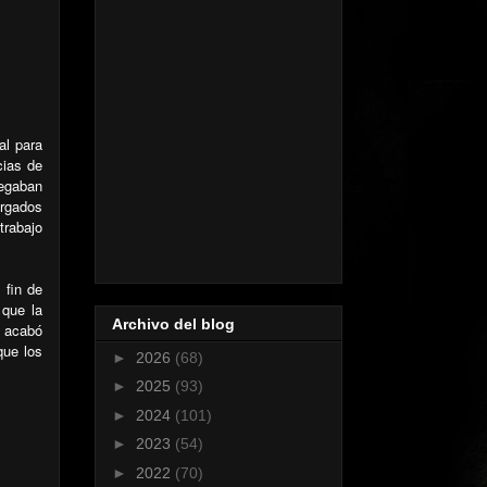
al para
cias de
legaban
argados
trabajo
 fin de
 que la
Archivo del blog
, acabó
que los
►
2026
(68)
►
2025
(93)
►
2024
(101)
►
2023
(54)
►
2022
(70)