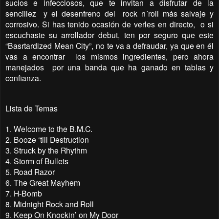
sucios e infecciosos, que te invitan a disfrutar de la
sencillez
y el desenfreno del
rock n´roll más salvaje y
corrosivo. Si has tenido ocasión de verles en directo,
o si
escuchaste su arrollador debut, ten por seguro que este
“Basrtardized Mean City”, no te va a defraudar, ya que en él
vas a encontrar
los mismos ingredientes, pero ahora
manejados
por una banda que ha ganado en tablas y
confianza.
Lista de Temas
1. Welcome to the B.M.C.
2. Booze ‘till Destruction
3. Struck by the Rhythm
4. Storm of Bullets
5. Road Razor
6. The Great Mayhem
7. H-Bomb
8. Midnight Rock and Roll
9. Keep On Knockin’ on My Door