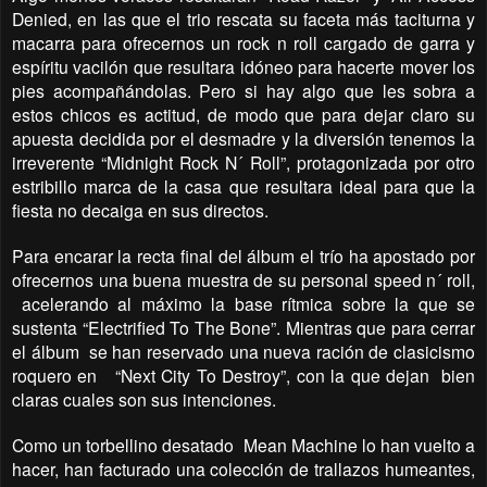
Denied, en las que el trio rescata su faceta más taciturna y
macarra para ofrecernos un rock n roll cargado de garra y
espíritu vacilón que resultara idóneo para hacerte mover los
pies acompañándolas. Pero si hay algo que les sobra a
estos chicos es actitud, de modo que para dejar claro su
apuesta decidida por el desmadre y la diversión tenemos la
irreverente “Midnight Rock N´ Roll”, protagonizada por otro
estribillo marca de la casa que resultara ideal para que la
fiesta no decaiga en sus directos.
Para encarar la recta final del álbum el trío ha apostado por
ofrecernos una buena muestra de su personal speed n´ roll,
acelerando al máximo la base rítmica sobre la que se
sustenta “Electrified To The Bone”. Mientras que para cerrar
el álbum
se han reservado una nueva ración de clasicismo
roquero en
“Next City To Destroy”, con la que dejan
bien
claras cuales son sus intenciones.
Como un torbellino desatado
Mean Machine lo han vuelto a
hacer, han facturado una colección de trallazos humeantes,