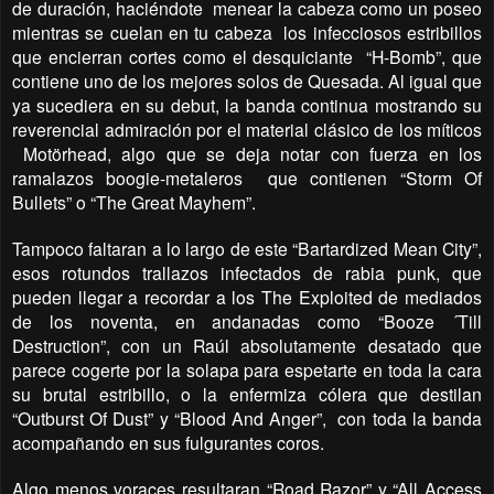
de duración, haciéndote
menear la cabeza como un poseo
mientras se cuelan en tu cabeza
los infecciosos estribillos
que encierran cortes como el desquiciante
“H-Bomb”, que
contiene uno de los mejores solos de Quesada. Al igual que
ya sucediera en su debut, la banda continua mostrando su
reverencial admiración por el material clásico de los míticos
Motörhead, algo que se deja notar con fuerza en los
ramalazos boogie-metaleros
que contienen “Storm Of
Bullets” o “The Great Mayhem”.
Tampoco faltaran a lo largo de este “Bartardized Mean City”,
esos rotundos trallazos infectados de rabia punk, que
pueden llegar a recordar a los The Exploited de mediados
de los noventa, en andanadas como “Booze ´Till
Destruction”, con un Raúl absolutamente desatado que
parece cogerte por la solapa para espetarte en toda la cara
su brutal estribillo, o la enfermiza cólera que destilan
“Outburst Of Dust” y “Blood And Anger”,
con toda la banda
acompañando en sus fulgurantes coros.
Algo menos voraces resultaran “Road Razor” y “All Access