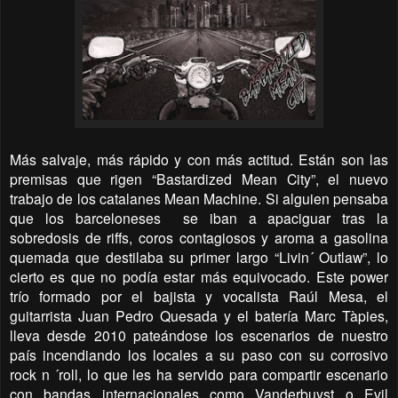
Más salvaje, más rápido y con más actitud. Están son las
premisas que rigen “Bastardized Mean City”, el nuevo
trabajo de los catalanes Mean Machine. Si alguien pensaba
que los barceloneses
se iban a apaciguar tras la
sobredosis de riffs, coros contagiosos y aroma a gasolina
quemada que destilaba su primer largo “Livin´ Outlaw”, lo
cierto es que no podía estar más equivocado. Este power
trío formado por el bajista y vocalista Raúl Mesa, el
guitarrista Juan Pedro Quesada y el batería Marc Tàpies,
lleva desde 2010 pateándose los escenarios de nuestro
país incendiando los locales a su paso con su corrosivo
rock n ´roll, lo que les ha servido para compartir escenario
con bandas internacionales como Vanderbuyst o Evil