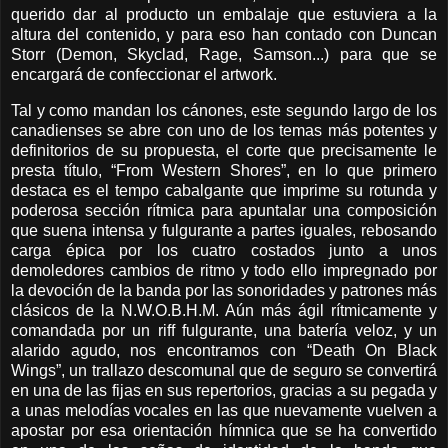
querido dar al producto un embalaje que estuviera a la
altura del contenido, y para eso han contado con Duncan
Storr (Demon, Skyclad, Rage, Samson...) para que se
encargará de confeccionar el artwork.
Tal y como mandan los cánones, este segundo largo de los
canadienses se abre con uno de los temas más potentes y
definitorios de su propuesta, el corte que precisamente le
presta título, “From Western Shores”, en lo que primero
destaca es el tempo cabalgante que imprime su rotunda y
poderosa sección rítmica para apuntalar una composición
que suena intensa y fulgurante a partes iguales, rebosando
carga épica por los cuatro costados junto a unos
demoledores cambios de ritmo y todo ello impregnado por
la devoción de la banda por las sonoridades y patrones más
clásicos de la N.W.O.B.H.M. Aún más ágil rítmicamente y
comandada por un riff fulgurante, una batería veloz, y un
alarido agudo, nos encontramos con “Death On Black
Wings”, un trallazo descomunal que de seguro se convertirá
en una de las fijas en sus repertorios, gracias a su pegada y
a unas melodías vocales en las que nuevamente vuelven a
apostar por esa orientación hímnica que se ha convertido