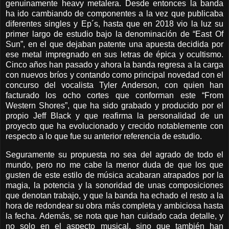
genuinamente heavy metalera. Desde entonces la banda
ha ido cambiando de componentes a la vez que publicaba
diferentes singles y Ep´s, hasta que en 2018 vio la luz su
primer largo de estudio bajo la denominación de “East Of
Sun”, en el que dejaban patente una apuesta decidida por
ese metal impregnado en sus letras de épica y ocultismo.
Cinco años han pasado y ahora la banda regresa a la carga
con nuevos bríos y contando como principal novedad con el
concurso del vocalista Tyler Anderson, con quien han
facturado los ocho cortes que conforman este “From
Western Shores”, que ha sido grabado y producido por el
propio Jeff Black y que reafirma la personalidad de un
proyecto que ha evolucionado y crecido notablemente con
respecto a lo que fue su anterior referencia de estudio.
Seguramente su propuesta no sea del agrado de todo el
mundo, pero no me cabe la menor duda de que los que
gusten de este estilo de música acabaran atrapados por la
magia, la potencia y la sonoridad de unas composiciones
que denotan trabajo, y que la banda ha echado el resto a la
hora de redondear su obra más completa y ambiciosa hasta
la fecha. Además, se nota que han cuidado cada detalle, y
no solo en el aspecto musical, sino que también han