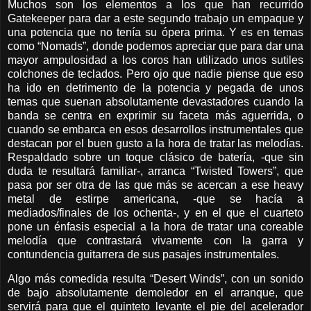
Muchos son los elementos a los que han recurrido
Gatekeeper para dar a este segundo trabajo un empaque y
una potencia que no tenía su ópera prima. Y es en temas
como “Nomads”, donde podemos apreciar que para dar una
mayor ampulosidad a los coros han utilizado unos sutiles
colchones de teclados. Pero ojo que nadie piense que eso
ha ido en detrimento de la potencia y pegada de unos
temas que suenan absolutamente devastadores cuando la
banda se centra en exprimir su faceta más aguerrida, o
cuando se embarca en esos desarrollos instrumentales que
destacan por el buen gusto a la hora de tratar las melodías.
Respaldado sobre un toque clásico de batería, -que sin
duda te resultará familiar-, arranca “Twisted Towers”, que
pasa por ser otra de las que más se acercan a ese heavy
metal de estirpe americana, -que se hacía a
mediados/finales de los ochenta-, y en el que el cuarteto
pone un énfasis especial a la hora de tratar una coreable
melodía que contrastará vivamente con la garra y
contundencia guitarrera de sus pasajes instrumentales.
Algo más comedida resulta “Desert Winds”, con un sonido
de bajo absolutamente demoledor en el arranque, que
servirá para que el quinteto levante el pie del acelerador