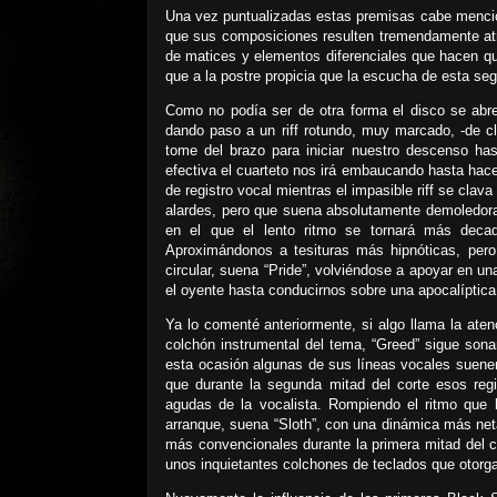
Una vez puntualizadas estas premisas cabe mencion
que sus composiciones resulten tremendamente atra
de matices y elementos diferenciales que hacen que
que a la postre propicia que la escucha de esta s
Como no podía ser de otra forma el disco se abre 
dando paso a un riff rotundo, muy marcado, -de cl
tome del brazo para iniciar nuestro descenso ha
efectiva el cuarteto nos irá embaucando hasta hac
de registro vocal mientras el impasible riff se cla
alardes, pero que suena absolutamente demoledora
en el que el lento ritmo se tornará más decade
Aproximándonos a tesituras más hipnóticas, pero
circular, suena “Pride”, volviéndose a apoyar en 
el oyente hasta conducirnos sobre una apocalíptica 
Ya lo comenté anteriormente, si algo llama la ate
colchón instrumental del tema, “Greed” sigue sona
esta ocasión algunas de sus líneas vocales suenen
que durante la segunda mitad del corte esos regi
agudas de la vocalista. Rompiendo el ritmo que
arranque, suena “Sloth”, con una dinámica más ne
más convencionales durante la primera mitad del cor
unos inquietantes colchones de teclados que otorg