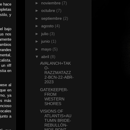
►
noviembre
(7)
ue hace
epletas
►
octubre
(7)
tilo, y
►
septiembre
(2)
►
agosto
(4)
el bajo
►
julio
(3)
ous nos
damente
►
junio
(1)
cambios
►
mayo
(5)
grandes
mental,
▼
abril
(8)
alista.
AVALANCH+TAK
un riff
O-
stia en
RAZZMATAZZ
2-BCN-22-ABR-
2023
pese al
GATEKEEPER-
nque en
FROM
smo, ya
WESTERN
des más
SHORES
encioso
vocales
VISIONS OF
ATLANTIS+AU
junto a
TUMN BRIDE-
REBULLÓN-
MOS-PONT...