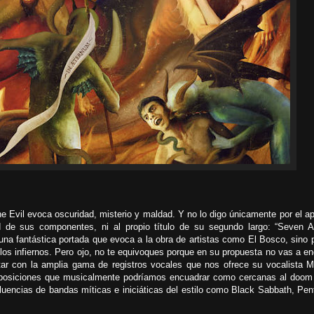
he Evil evoca oscuridad, misterio y maldad. Y no lo digo únicamente por el ap
dad de sus componentes, ni al propio título de su segundo largo: “Seven 
na fantástica portada que evoca a la obra de artistas como El Bosco, sino 
os infiernos. Pero ojo, no te equivoques porque en su propuesta no vas a en
itar con la amplia gama de registros vocales que nos ofrece su vocalista M
posiciones que musicalmente podríamos encuadrar como cercanas al doom
fluencias de bandas míticas e iniciáticas del estilo como Black Sabbath, Pe