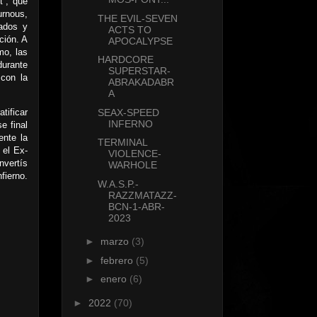
t”, que
urnous,
THE EVIL-SEVEN
ados y
ACTS TO
ción. A
APOCALYPSE
mo, las
HARDCORE
durante
SUPERSTAR-
con la
ABRAKADABR
A
tificar
SEAX-SPEED
INFERNO
e final
ente la
TERMINAL
 el Ex-
VIOLENCE-
nvertís
WARHOLE
fierno.
W.A.S.P.-
RAZZMATAZZ-
BCN-1-ABR-
2023
►
marzo
(3)
►
febrero
(5)
►
enero
(6)
►
2022
(70)