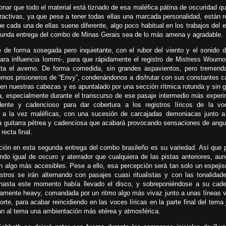
ar que todo el material está tiznado de esa maléfica pátina de oscuridad q
ctivas, ya que pese a tener todas ellas una marcada personalidad, están r
 cada una de ellas suene diferente, algo poco habitual en los trabajos del es
egunda entrega del combo de Minas Gerais sea de lo más amena y agradable.
de forma sosegada pero inquietante, con el rubor del viento y el sonido d
ara influencia Iommi-, para que rápidamente el registro de Mistress Wourn
sta el averno. De forma comedida, sin grandes aspavientos, pero tremen
ernos prisioneros de “Envy”, condenándonos a disfrutar con sus constantes 
va en nuestras cabezas y es apuntalado por una sección rítmica rotunda y sin 
, especialmente durante el transcurso de ese pasaje intermedio más experi
nte y cadencioso para dar cobertura a los registros líricos de la voc
 a la vez maléficas, con una sucesión de carcajadas demoniacas junto a 
una guitarra pétrea y cadenciosa que acabará provocando sensaciones de angu
recta final.
nción en esta segunda entrega del combo brasileño es su variedad. Así que 
ndo igual de oscuro y aterrador que cualquiera de las pistas anteriores, au
 algo más accesibles. Pese a ello, esa percepción será tan solo un espeji
stros se irán alternando con pasajes cuasi ritualistas y con las tonalida
 hasta este momento había llevado el disco, y sobreponiéndose a su cad
tamente heavy, comandada por un ritmo algo más vivaz junto a unas líneas 
te, para acabar reincidiendo en las voces líricas en la parte final del tema 
an al tema una ambientación más etérea y atmosférica.