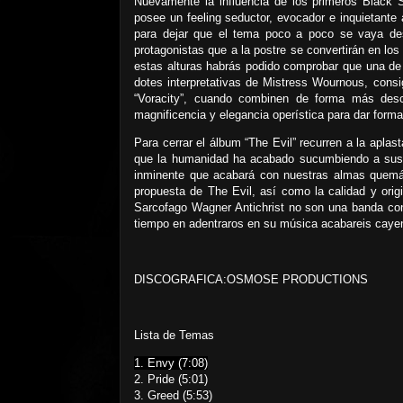
Nuevamente la influencia de los primeros Black S
posee un feeling seductor, evocador e inquietante 
para dejar que el tema poco a poco se vaya de
protagonistas que a la postre se convertirán en los 
estas alturas habrás podido comprobar que una de 
dotes interpretativas de Mistress Wournous, cons
“Voracity”, cuando combinen de forma más desc
magnificencia y elegancia operística para dar forma
Para cerrar el álbum “The Evil” recurren a la apla
que la humanidad ha acabado sucumbiendo a sus ba
inminente que acabará con nuestras almas quemá
propuesta de The Evil, así como la calidad y orig
Sarcofago Wagner Antichrist no son una banda con 
tiempo en adentraros en su música acabareis cayen
DISCOGRAFICA:OSMOSE PRODUCTIONS
Lista de Temas
1. Envy (7:08)
2. Pride (5:01)
3. Greed (5:53)