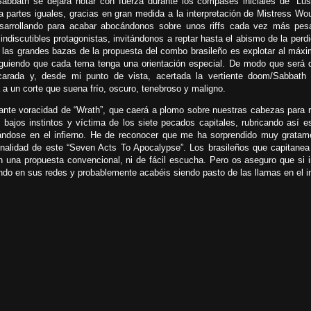
abbath se dejará notar con fuerza durante los compases iniciales de “Lus
a partes iguales, gracias en gran medida a la interpretación de Mistress Wo
sarrollando para acabar abocándonos sobre unos riffs cada vez más pes
indiscutibles protagonistas, invitándonos a reptar hasta el abismo de la perdi
las grandes bazas de la propuesta del combo brasileño es explotar al máxi
iguiendo que cada tema tenga una orientación especial. De modo que será 
arada y, desde mi punto de vista, acertada la vertiente doom/Sabbath 
 a un corte que suena frío, oscuro, tenebroso y maligno.
stante voracidad de “Wrath”, que caerá a plomo sobre nuestras cabezas para ra
jos instintos y víctima de los siete pecados capitales, rubricando así es
ndose en el infierno. He de reconocer que me ha sorprendido muy gratam
inalidad de este “Seven Acts To Apocalypse”. Los brasileños que capitanea
una propuesta convencional, ni de fácil escucha. Pero os aseguro que si i
do en sus redes y probablemente acabéis siendo pasto de las llamas en el in