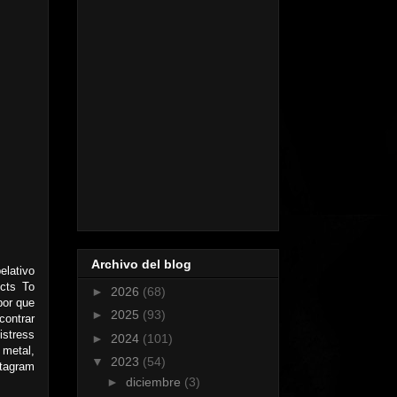
Archivo del blog
elativo
Acts To
►
2026
(68)
por que
►
2025
(93)
contrar
istress
►
2024
(101)
 metal,
▼
2023
(54)
ntagram
►
diciembre
(3)