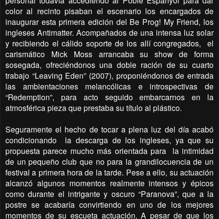
personal todavía accediendo al Poble Espanyol para dar
color al recinto pisaban el escenario los encargados de
inaugurar esta primera edición del Be Prog! My Friend, los
ingleses Antimatter. Acompañados de una intensa luz solar
y recibiendo el cálido soporte de los allí congregados,
el
carismático Mick Moss arrancaba su show de forma
sosegada, ofreciéndonos una doble ración de su cuarto
trabajo “Leaving Eden” (2007), proponiéndonos de entrada
las ambientaciones melancólicas e introspectivas de
“Redemption”, para acto seguido embarcarnos en la
atmosférica pieza que prestaba su título al plástico.
Seguramente el hecho de tocar a plena luz del día acabó
condicionando
la descarga de los ingleses, ya que su
propuesta parece mucho más orientada para
la intimidad
de un pequeño club que no para la grandilocuencia de un
festival a primera hora de la tarde. Pese a ello, su actuación
alcanzó algunos momentos realmente intensos y épicos
como durante el intrigante y oscuro “Paranova”, que a la
postre se acabaría convirtiendo en uno de los mejores
momentos de su escueta actuación. A pesar de que los