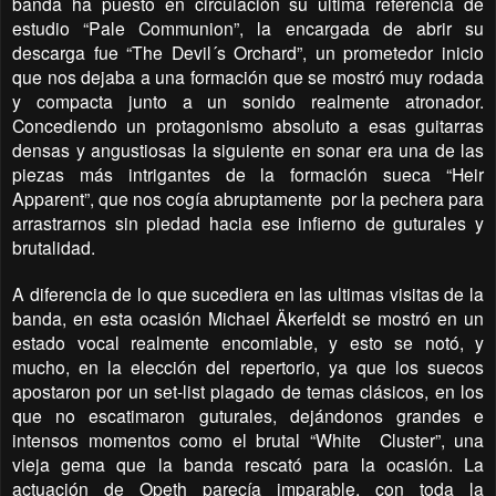
banda ha puesto en circulación su ultima referencia de
estudio “Pale Communion”, la encargada de abrir su
descarga fue “The Devil´s Orchard”, un prometedor inicio
que nos dejaba a una formación que se mostró muy rodada
y compacta junto a un sonido realmente atronador.
Concediendo un protagonismo absoluto a esas guitarras
densas y angustiosas la siguiente en sonar era una de las
piezas más intrigantes de la formación sueca “Heir
Apparent”, que nos cogía abruptamente
por la pechera para
arrastrarnos sin piedad hacia ese infierno de guturales y
brutalidad.
A diferencia de lo que sucediera en las ultimas visitas de la
banda, en esta ocasión Michael Äkerfeldt se mostró en un
estado vocal realmente encomiable, y esto se notó, y
mucho, en la elección del repertorio, ya que los suecos
apostaron por un set-list plagado de temas clásicos, en los
que no escatimaron guturales, dejándonos grandes e
intensos momentos como el brutal “White
Cluster”, una
vieja gema que la banda rescató para la ocasión. La
actuación de Opeth parecía imparable, con toda la