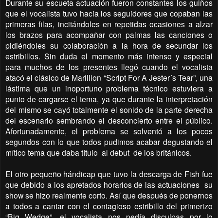
Durante su escueta actuación fueron constantes los guiños
que el vocalista tuvo hacia los seguidores que copaban las
primeras filas, incitándoles en repetidas ocasiones a alzar
los brazos para acompañar con palmas las canciones o
pidiéndoles su colaboración a la hora de secundar los
estribillos. Sin duda el momento más intenso y especial
para muchos de los presentes llegó cuando el vocalista
atacó el clásico de Marillion “Script For A Jester´s Tear”, una
lástima que un inoportuno problema técnico estuviera a
punto de cargarse el tema, ya que durante la interpretación
del mismo se cayó totalmente el sonido de la parte derecha
del escenario sembrando el desconcierto entre el público.
Afortunadamente, el problema se solventó a los pocos
segundos con lo que todos pudimos acabar degustando el
mítico tema que daba título
al debut
de los británicos.
El otro pequeño hándicap que tuvo la descarga de Fish fue
que debido a los apretados horarios de las actuaciones
su
show se hizo realmente corto. Así que después de ponernos
a todos a cantar con el contagioso estribillo del primerizo
“Big Wedge”, el vocalista nos pedía disculpas por lo