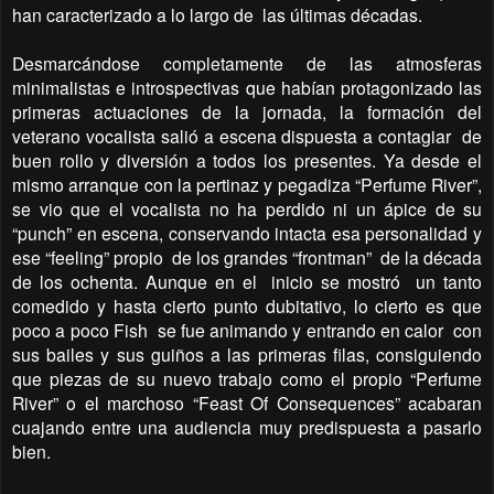
han caracterizado a lo largo de
las últimas décadas.
Desmarcándose completamente de las atmosferas
minimalistas e introspectivas que habían protagonizado las
primeras actuaciones de la jornada, la formación del
veterano vocalista salió a escena dispuesta a contagiar
de
buen rollo y diversión a todos los presentes. Ya desde el
mismo arranque con la pertinaz y pegadiza “Perfume River”,
se vio que el vocalista no ha perdido ni un ápice de su
“punch” en escena, conservando intacta esa personalidad y
ese “feeling” propio
de los grandes “frontman”
de la década
de los ochenta. Aunque en el
inicio se mostró
un tanto
comedido y hasta cierto punto dubitativo, lo cierto es que
poco a poco Fish
se fue animando y entrando en calor
con
sus bailes y sus guiños a las primeras filas, consiguiendo
que piezas de su nuevo trabajo como el propio “Perfume
River” o el marchoso “Feast Of Consequences” acabaran
cuajando entre una audiencia muy predispuesta a pasarlo
bien.