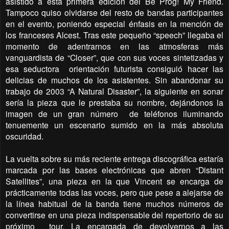
asistido a esta primera edición del Be Prog! My Friend.
Tampoco quiso olvidarse del resto de bandas participantes
en el evento, poniendo especial énfasis en la mención de
los franceses Alcest. Tras este pequeño “speech” llegaba el
momento de adentrarnos en las atmosferas más
vanguardista de “Closer”, que con sus voces sintetizadas y
esa seductora
orientación futurista consiguió hacer las
delicias de muchos de los asistentes. Sin abandonar su
trabajo de 2003 “A Natural Disaster”, la siguiente en sonar
sería la pieza que le prestaba su nombre, dejándonos la
imagen de un gran número
de teléfonos iluminando
tenuemente un escenario sumido en la más absoluta
oscuridad.
La vuelta sobre su más reciente entrega discográfica estaría
marcada por las bases electrónicas que abren “Distant
Satellites”, una pieza en la que Vincent se encarga de
prácticamente todas las voces, pero que pese a alejarse de
la línea habitual de la banda tiene muchos números de
convertirse en una pieza indispensable del repertorio de su
próximo
tour. La encargada de devolvernos a las