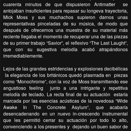
cuarenta minutos de que dispusieron Antimatter
se
antojaban insuficientes para repasar su longeva trayectoria,
Mick Moss y sus muchachos supieron darnos unas
representativas pinceladas de su música, de modo que
después de ofrecernos una muestra de su material más
reciente llegaba el momento de recuperar una de las piezas
de su primer trabajo “Savior”, el reflexivo “The Last Laught”,
que con su sugestiva melodía acabó atrapándonos
irremediablemente.
Lejos de las grandes estridencias y explosiones decibélicas
la elegancia de los británicos quedó plasmada en
piezas
como “Monochrome”, con la voz de Moss transmitiendo ese
angustioso feeling
junto a una intrigante y repetitiva
melodía de teclado. La recta final de su actuación
estaría
marcada por las esencias acústicas de la novedosa “Wide
Awake In The Concrete Asylum”, que acabaría
desencadenando en un nuevo in-crescendo instrumental
que les permitió cerrar su actuación por todo lo alto,
convenciendo a los presentes y
dejando un buen sabor de