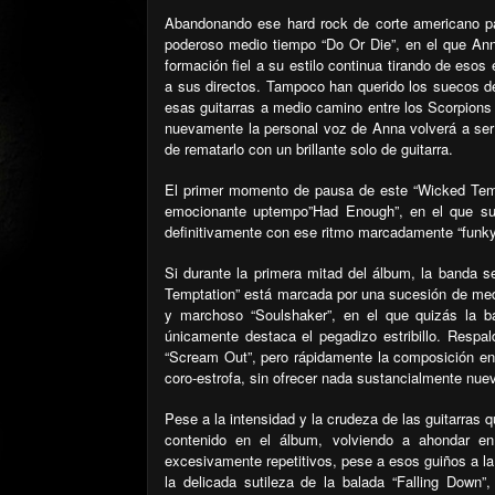
Abandonando ese hard rock de corte americano pa
poderoso medio tiempo “Do Or Die”, en el que Ann
formación fiel a su estilo continua tirando de esos
a sus directos. Tampoco han querido los suecos dej
esas guitarras a medio camino entre los Scorpions
nuevamente la personal voz de Anna volverá a ser 
de rematarlo con un brillante solo de guitarra.
El primer momento de pausa de este “Wicked Temp
emocionante uptempo”Had Enough”, en el que su
definitivamente con ese ritmo marcadamente “funky
Si durante la primera mitad del álbum, la banda 
Temptation” está marcada por una sucesión de medi
y marchoso “Soulshaker”, en el que quizás la b
únicamente destaca el pegadizo estribillo. Respa
“Scream Out”, pero rápidamente la composición entra
coro-estrofa, sin ofrecer nada sustancialmente nuev
Pese a la intensidad y la crudeza de las guitarras q
contenido en el álbum, volviendo a ahondar en
excesivamente repetitivos, pese a esos guiños a l
la delicada sutileza de la balada “Falling Down