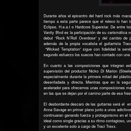
Durante años el epicentro del hard rock más macar
tiempo a esta parte parece que el relevo lo han
Eclipse, H.e.a.t o Hardcore Superstar. De entre to
Vanity Blvd es la participación de su carismática 
debut “Rock N´Roll Overdose” y del cambio de p
además de la propia vocalista el guitarrista Trac
“Wicked Temptation” sigue con fidelidad la send
segundo esfuerzo los suecos han contado con una 
En cuanto a las composiciones que integran est
supervisión del productor Nicko Di Marion (Steelw
especialmente durante la primera mitad del plásti
desenfadada y directa. Mientras que en la segun
acelerador para ofrecernos unas composiciones ma
en las que se dejan por el camino parte de esa fre
El desbordante descaro de las guitarras será el
en
Anna Savage en primer plano junto a unos adictivo
continuaran ganando fuerza y protagonismo en el t
ideal como single gracias a su ritmo contagioso, u
y un excelente solo a cargo de Traci Trexx.