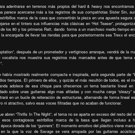
ra adentrarse en terrenos más propios del hard & heavy nos encontramos
a parece acercarse más a los registros de sus compatriotas Sister Sin, au
 estribillos marca de la casa que convertirán la pieza en una apuesta segura 
arse en el tintero sus influencias más clásicas en “Hot Teaser”, protagoniz
 de los 80 y los primeros Ratt, dando
forma a un marchoso medio tiempo en
la encargada de llevar las riendas para que posteriormente sea Trexx el en
tation”, después de un prometedor y vertiginoso arranque, vendrá de la m
 vocalista nos muestra sus registros más marcados antes de que tema e
”.
se había mostrado realmente compacta e inspirada, esta segunda parte de 
os tiempos. El primero de ellos, y quizás el más resultón de todos, es el m
anda adolece de esa chispa para ofrecernos un tema bastante lineal en
ldado sobre unas guitarras algo mas afiladas y con mucha carga “sleazy” 
rá en un bucle de reiteración de estructuras, alternando de forma lineal estr
o ni atractivo, salvo esas voces filtradas que no acaban de funcionar.
ue abren “Thrills In The Night”, el tema no se aparta en exceso del resto del m
 esos contagiosos estribillos marca de la basa que llegan incluso a h
a época dorada de los “gunners”. El momento emotivo del plástico viene marc
”, en la que la voz de Savage se vera arropada por las guitarras acústic