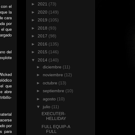
►
2021
(73)
 con el
nque la
►
2020
(149)
de cara
►
2019
(105)
ada por
►
2018
(93)
 el que
cargado
►
2017
(98)
►
2016
(135)
ano del
►
2015
(146)
xplote
▼
2014
(140)
►
diciembre
(11)
“Wicked
►
noviembre
(12)
elódico
►
octubre
(13)
 el que
►
septiembre
(10)
se abre
ibillo-
►
agosto
(10)
▼
julio
(11)
aterial
EXECUTER-
HELLIDAY
acerse
ado por
FULL EQUIP-A
as para
FULL