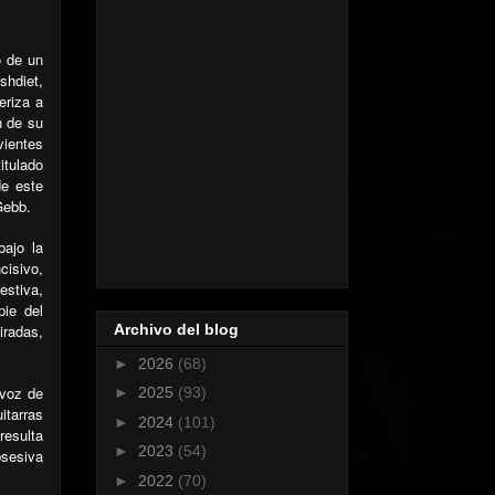
o de un
shdiet,
eriza a
n de su
vientes
itulado
de este
Gebb.
bajo la
cisivo,
estiva,
pie del
iradas,
Archivo del blog
►
2026
(68)
 voz de
►
2025
(93)
itarras
►
2024
(101)
resulta
►
2023
(54)
bsesiva
►
2022
(70)