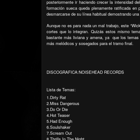
posteriormente ir haciendo crecer la intensidad d
formación sueca queda plenamente ratificada en p
desmarcarse de su línea habitual demostrando una 
Aunque no es para nada un mal trabajo, este “Wick
cortes que lo integran. Quizás estos mismo tema
bastante más liviana y amena, ya
que los temas 
más melódicos y sosegados para el tramo final.
DISCOGRAFICA:NOISEHEAD RECORDS
Lista de Temas:
1.
Dirty Rat
2.
Miss Dangerous
3.
Do Or Die
4.
Hot Teaser
5.
Had Enough
6.
Soulshaker
7.
Scream Out
8.
Thrills In The Night