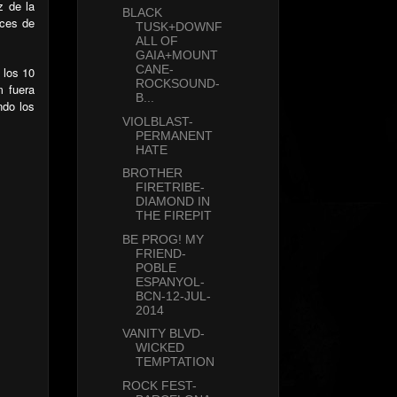
z de la
BLACK
aces de
TUSK+DOWNF
ALL OF
GAIA+MOUNT
CANE-
 los 10
ROCKSOUND-
m fuera
B...
ndo los
VIOLBLAST-
PERMANENT
HATE
BROTHER
FIRETRIBE-
DIAMOND IN
THE FIREPIT
BE PROG! MY
FRIEND-
POBLE
ESPANYOL-
BCN-12-JUL-
2014
VANITY BLVD-
WICKED
TEMPTATION
ROCK FEST-