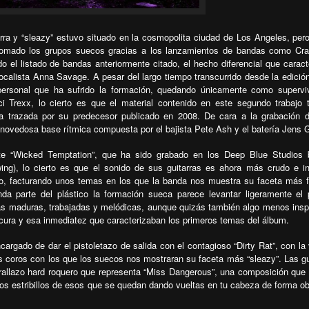
ra y “sleazy” estuvo situado en la cosmopolita ciudad de Los Angeles, per
 tomado los grupos suecos gracias a los lanzamientos de bandas como Cra
do el listado de bandas anteriormente citado, el hecho diferencial que caract
vocalista Anna Savage. A pesar del largo tiempo transcurrido desde la edició
ersonal que ha sufrido la formación, quedando únicamente como supervi
ci Trexx, lo cierto es que el material contenido en este segundo trabajo t
a trazada por su predecesor publicado en 2008. De cara a la grabación 
novedosa base rítmica compuesta por el bajista Pete Ash y el batería Jens 
e “Wicked Temptation”, que ha sido grabado en los Deep Blue Studios 
ing), lo cierto es que el sonido de sus guitarras es ahora más crudo e in
co, facturando unos temas en los que la banda nos muestra su faceta más f
da parte del plástico la formación sueca parece levantar ligeramente el 
s maduras, trabajadas y melódicas, aunque quizás también algo menos insp
scura y esa inmediatez que caracterizaban los primeros temas del álbum.
cargado de dar el pistoletazo de salida con el contagioso “Dirty Rat”, con la
s coros con los que los suecos nos mostraran su faceta más “sleazy”. Las gu
rallazo hard roquero que representa “Miss Dangerous”, una composición que 
nos estribillos de esos que se quedan dando vueltas en tu cabeza de forma o