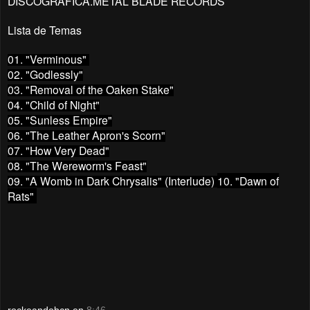
DISCOGRAFICA.METAL BLADE RECORDS
Lista de Temas
01. "Verminous"
02. "Godlessly"
03. "Removal of the Oaken Stake"
04. "Child of Night"
05. "Sunless Empire"
06. "The Leather Apron's Scorn"
07. "How Very Dead"
08. "The Wereworm's Feast"
09. "A Womb in Dark Chrysalis" (Interlude)
10. "Dawn of
Rats"
rockeandobcn
en
8:46