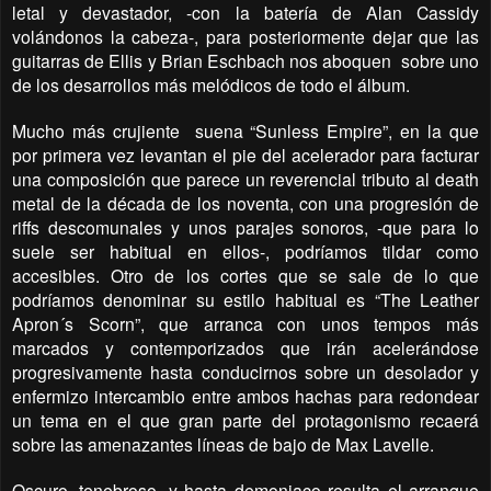
letal y devastador, -con la batería de Alan Cassidy
volándonos la cabeza-, para posteriormente dejar que las
guitarras de Ellis y Brian Eschbach nos aboquen sobre uno
de los desarrollos más melódicos de todo el álbum.
Mucho más crujiente suena “Sunless Empire”, en la que
por primera vez levantan el pie del acelerador para facturar
una composición que parece un reverencial tributo al death
metal de la década de los noventa, con una progresión de
riffs descomunales y unos parajes sonoros, -que para lo
suele ser habitual en ellos-, podríamos tildar como
accesibles. Otro de los cortes que se sale de lo que
podríamos denominar su estilo habitual es “The Leather
Apron´s Scorn”, que arranca con unos tempos más
marcados y contemporizados que irán acelerándose
progresivamente hasta conducirnos sobre un desolador y
enfermizo intercambio entre ambos hachas para redondear
un tema en el que gran parte del protagonismo recaerá
sobre las amenazantes líneas de bajo de Max Lavelle.
Oscuro, tenebroso, y hasta demoniaco resulta el arranque