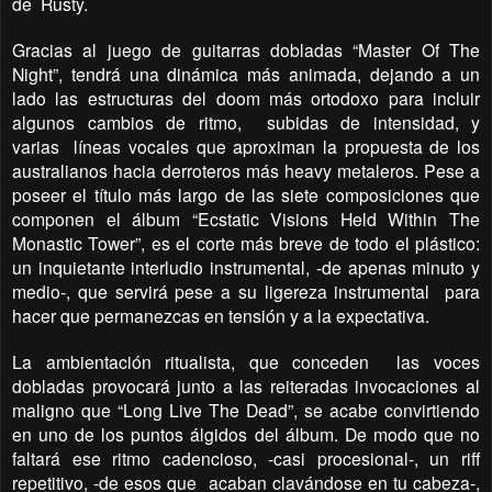
de
Rusty.
Gracias al juego de guitarras dobladas “Master Of The
Night”, tendrá una dinámica más animada, dejando a un
lado las estructuras del doom más ortodoxo para incluir
algunos cambios de ritmo, subidas de intensidad, y
varias líneas vocales que aproximan la propuesta de los
australianos hacia derroteros más heavy metaleros. Pese a
poseer el título más largo de las siete composiciones que
componen el álbum “Ecstatic Visions Held Within The
Monastic Tower”, es el corte más breve de todo el plástico:
un inquietante interludio instrumental, -de apenas minuto y
medio-, que servirá pese a su ligereza instrumental para
hacer que permanezcas en tensión y a la expectativa.
La ambientación ritualista, que conceden las voces
dobladas provocará junto a las reiteradas invocaciones al
maligno que “Long Live The Dead”, se acabe convirtiendo
en uno de los puntos álgidos del álbum. De modo que no
faltará ese ritmo cadencioso, -casi procesional-, un riff
repetitivo, -de esos que acaban clavándose en tu cabeza-,