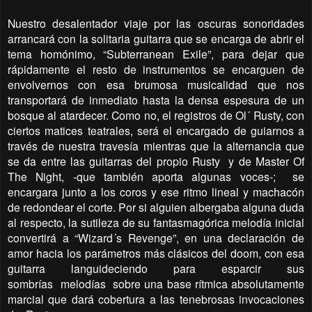
Nuestro desalentador viaje por las oscuras sonoridades
arrancará con la solitaria guitarra que se encarga de abrir el
tema homónimo, “Subterranean Exile”, para dejar que
rápidamente el resto de instrumentos se encarguen de
envolvernos con esa brumosa musicalidad que nos
transportará de inmediato hasta la densa espesura de un
bosque al atardecer. Como no, el
registros de Ol´ Rusty, con
ciertos matices teatrales, será el encargado de guiarnos a
través de nuestra travesía mientras que la alternancia que
se da entre las guitarras del propio Rusty
y de Master Of
The Night, -que también aporta algunas voces-;
se
encargara junto a los coros y ese ritmo lineal y machacón
de redondear el corte. Por si alguien albergaba alguna duda
al respecto, la sutileza de su fantasmagórica melodía inicial
convertirá a “Wizard´s Revenge”, en una declaración de
amor hacia los parámetros más clásicos del doom, con esa
guitarra languideciendo para esparcir sus
sombrías
melodías
sobre una base rítmica absolutamente
marcial que dará cobertura a las tenebrosas invocaciones