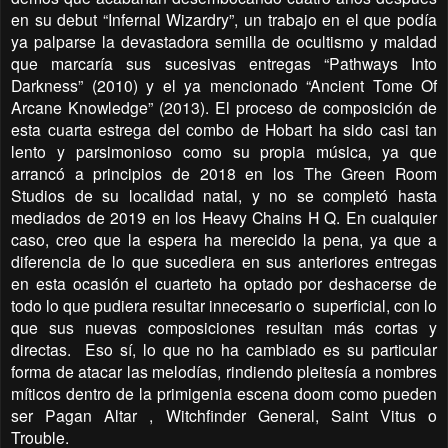
en su debut “Infernal Wizardry”, un trabajo en el que podía
ya palparse la devastadora semilla de ocultismo y maldad
que marcaría sus sucesivas entregas “Pathways Into
Darkness” (2010) y el ya mencionado “Ancient Tome Of
Arcane Knowledge” (2013). El proceso de composición de
esta cuarta estrega del combo de Hobart ha sido casi tan
lento y parsimonioso como su propia música, ya que
arrancó a principios de 2018 en los The Green Room
Studios de su localidad natal, y no se completó hasta
mediados de 2019 en los Heavy Chains H Q. En cualquier
caso, creo que la espera ha merecido la pena, ya que a
diferencia de lo que sucediera en sus anteriores entregas
en esta ocasión el cuarteto ha optado por deshacerse de
todo lo que pudiera resultar innecesario o superficial, con lo
que sus nuevas composiciones resultan más cortas y
directas. Eso sí, lo que no ha cambiado es su particular
forma de atacar las melodías, rindiendo pleitesía a nombres
míticos dentro de la primigenia escena doom como pueden
ser Pagan Altar , Witchfinder General, Saint Vitus o
Trouble.