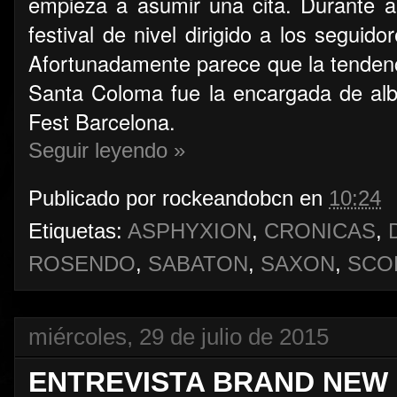
empieza a asumir una cita. Durante añ
festival de nivel dirigido a los seguid
Afortunadamente parece que la tenden
Santa Coloma fue la encargada de alb
Fest Barcelona.
Seguir leyendo »
Publicado por
rockeandobcn
en
10:24
Etiquetas:
ASPHYXION
,
CRONICAS
,
ROSENDO
,
SABATON
,
SAXON
,
SCO
miércoles, 29 de julio de 2015
ENTREVISTA BRAND NEW