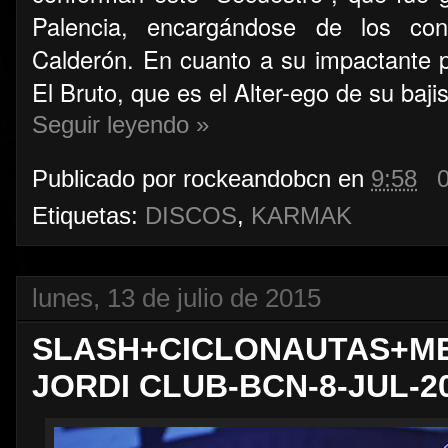
Palencia, encargándose de los con
Calderón. En cuanto a su impactante p
El Bruto, que es el Alter-ego de su baji
Seguir leyendo »
Publicado por
rockeandobcn
en
9:58
Etiquetas:
DISCOS
,
KARMAK
lunes, 13 de julio de 2015
SLASH+CICLONAUTAS+ME
JORDI CLUB-BCN-8-JUL-2