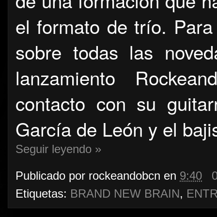
de una formación que ha
el formato de trío. Para
sobre todas las noved
lanzamiento Rockea
contacto con su guitarr
García de León y el baji
Seguir leyendo »
Publicado por
rockeandobcn
en
9:40
Etiquetas:
BRAND NEW BRAIN
,
ENTR