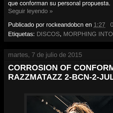
que conforman su personal propuesta.
Seguir leyendo »
Publicado por
rockeandobcn
en
1:27
Etiquetas:
DISCOS
,
MORPHING INTO
martes, 7 de julio de 2015
CORROSION OF CONFORM
RAZZMATAZZ 2-BCN-2-JUL