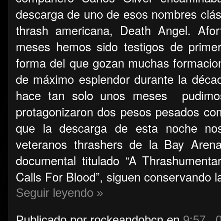
descarga de uno de esos nombres clási
thrash americana, Death Angel. Afor
meses hemos sido testigos de prime
forma del que gozan muchas formacion
de máximo esplendor durante la década
hace tan solo unos meses pudimos 
protagonizaron dos pesos pesados c
que la descarga de esta noche nos
veteranos thrashers de la Bay Aren
documental titulado “A Thrashumenta
Calls For Blood”, siguen conservando l
Seguir leyendo »
Publicado por
rockeandobcn
en
9:57