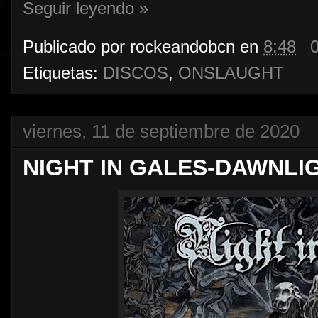
Seguir leyendo »
Publicado por
rockeandobcn
en
8:48
Etiquetas:
DISCOS
,
ONSLAUGHT
viernes, 11 de septiembre de 2020
NIGHT IN GALES-DAWNLI