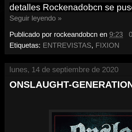
detalles Rockenadobcn se puso
Seguir leyendo »
Publicado por
rockeandobcn
en
9:23
Etiquetas:
ENTREVISTAS
,
FIXION
lunes, 14 de septiembre de 2020
ONSLAUGHT-GENERATION