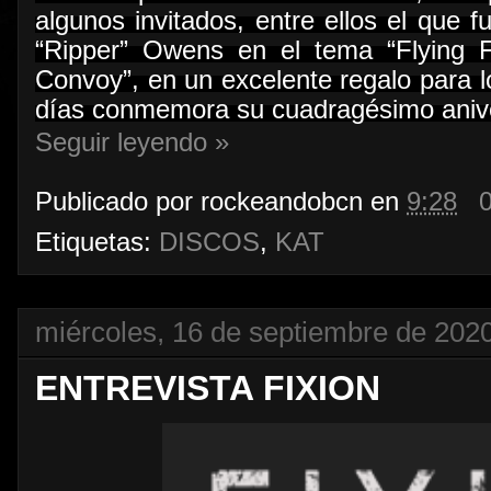
algunos invitados, entre ellos el que f
“Ripper” Owens en el tema “Flying Fi
Convoy”, en un excelente regalo para 
días conmemora su cuadragésimo aniver
Seguir leyendo »
Publicado por
rockeandobcn
en
9:28
Etiquetas:
DISCOS
,
KAT
miércoles, 16 de septiembre de 202
ENTREVISTA FIXION